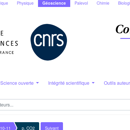
ique
Physique
Géoscience
Palevol
Chimie
Biolog
Science ouverte
Intégrité scientifique
Outils auteu
 10-11
p. CO2
Suivant