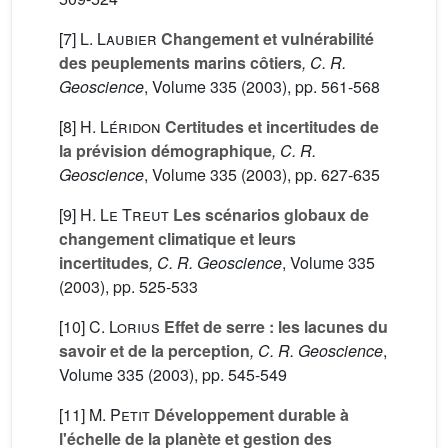
[7]
L. Laubier
Changement et vulnérabilité
des peuplements marins côtiers
, C. R.
Geoscience
, Volume 335
(2003), pp. 561-568
[8]
H. Léridon
Certitudes et incertitudes de
la prévision démographique
, C. R.
Geoscience
, Volume 335
(2003), pp. 627-635
[9]
H. Le Treut
Les scénarios globaux de
changement climatique et leurs
incertitudes
, C. R. Geoscience
, Volume 335
(2003), pp. 525-533
[10]
C. Lorius
Effet de serre : les lacunes du
savoir et de la perception
, C. R. Geoscience
,
Volume 335
(2003), pp. 545-549
[11]
M. Petit
Développement durable à
l'échelle de la planète et gestion des