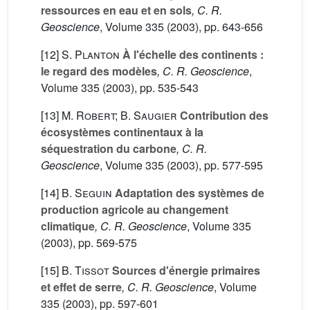
ressources en eau et en sols
, C. R.
Geoscience
, Volume 335
(2003), pp. 643-656
[12]
S. Planton
À l'échelle des continents :
le regard des modèles
, C. R. Geoscience
,
Volume 335
(2003), pp. 535-543
[13]
M. Robert; B. Saugier
Contribution des
écosystèmes continentaux à la
séquestration du carbone
, C. R.
Geoscience
, Volume 335
(2003), pp. 577-595
[14]
B. Seguin
Adaptation des systèmes de
production agricole au changement
climatique
, C. R. Geoscience
, Volume 335
(2003), pp. 569-575
[15]
B. Tissot
Sources d'énergie primaires
et effet de serre
, C. R. Geoscience
, Volume
335
(2003), pp. 597-601