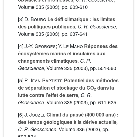
Volume 335
(2003), pp. 603-610
[3]
D. Bourg
Le défi climatique : les limites
des politiques publiques
, C. R. Geoscience
,
Volume 335
(2003), pp. 637-641
[4]
J.-Y. Georges; Y. Le Maho
Réponses des
écosystèmes marins et insulaires aux
changements climatiques
, C. R.
Geoscience
, Volume 335
(2003), pp. 551-560
[5]
P. Jean-Baptiste
Potentiel des méthodes
de séparation et stockage du CO
dans la
2
lutte contre l'effet de serre
, C. R.
Geoscience
, Volume 335
(2003), pp. 611-625
[6]
J. Jouzel
Climat du passé (400 000 ans) :
des temps géologiques à la dérive actuelle
,
C. R. Geoscience
, Volume 335
(2003), pp.
509-524