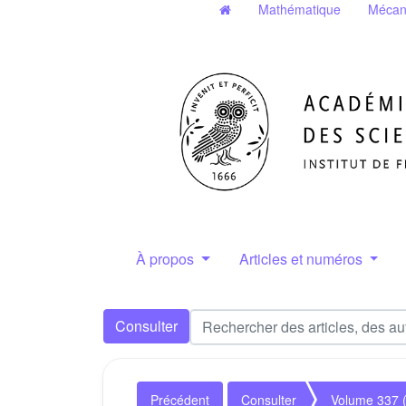
Mathématique
Mécan
À propos
Articles et numéros
Consulter
Précédent
Consulter
Volume 337 