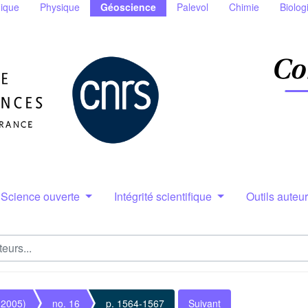
ique
Physique
Géoscience
Palevol
Chimie
Biolog
Science ouverte
Intégrité scientifique
Outils auteu
(2005)
no. 16
p. 1564-1567
Suivant