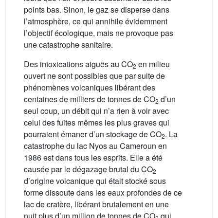
points bas. Sinon, le gaz se disperse dans
l’atmosphère, ce qui annihile évidemment
l’objectif écologique, mais ne provoque pas
une catastrophe sanitaire.
Des intoxications aiguës au CO
en milieu
2
ouvert ne sont possibles que par suite de
phénomènes volcaniques libérant des
centaines de milliers de tonnes de CO
d’un
2
seul coup, un débit qui n’a rien à voir avec
celui des fuites mêmes les plus graves qui
pourraient émaner d’un stockage de CO
. La
2
catastrophe du lac Nyos au Cameroun en
1986 est dans tous les esprits. Elle a été
causée par le dégazage brutal du CO
2
d’origine volcanique qui était stocké sous
forme dissoute dans les eaux profondes de ce
lac de cratère, libérant brutalement en une
nuit plus d’un million de tonnes de CO
qui,
2