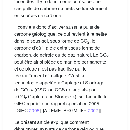
incendies. Il y a donc même un risque que
ces puits de carbone naturels se transforment
en sources de carbone.
Il convient donc d’activer aussi le puits de
carbone géologique, ce qui revient à remettre
dans le sous-sol, sous forme de CO
, le
2
carbone d’où il a été extrait sous forme de
charbon, de pétrole ou de gaz naturel. Le CO
2
peut être ainsi piégé de manière permanente
et ce piège n’est pas fragilisé par le
réchauffement climatique. C’est la
technologie appelée « Captage et Stockage
de CO
» (CSC, ou CCS en anglais pour
2
« CO
Capture and Storage »), sur laquelle le
2
GIEC a publié un rapport spécial en 2005
[[GIEC
2005
]; [ADEME, BRGM, IFP
2007
]].
Le présent article explique comment
développer un puits de carbone géologique,