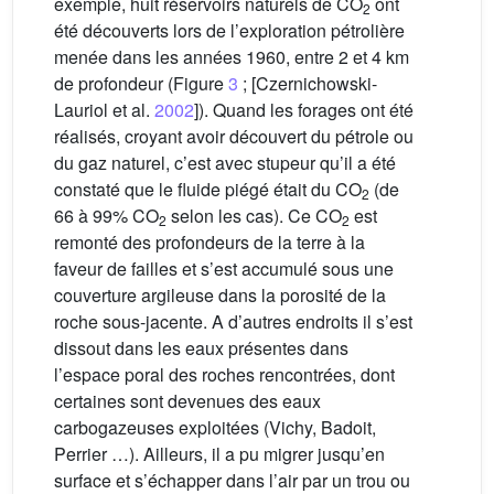
exemple, huit réservoirs naturels de CO
ont
2
été découverts lors de l’exploration pétrolière
menée dans les années 1960, entre 2 et 4 km
de profondeur (Figure
3
; [Czernichowski-
Lauriol et al.
2002
]). Quand les forages ont été
réalisés, croyant avoir découvert du pétrole ou
du gaz naturel, c’est avec stupeur qu’il a été
constaté que le fluide piégé était du CO
(de
2
66 à 99% CO
selon les cas). Ce CO
est
2
2
remonté des profondeurs de la terre à la
faveur de failles et s’est accumulé sous une
couverture argileuse dans la porosité de la
roche sous-jacente. A d’autres endroits il s’est
dissout dans les eaux présentes dans
l’espace poral des roches rencontrées, dont
certaines sont devenues des eaux
carbogazeuses exploitées (Vichy, Badoit,
Perrier …). Ailleurs, il a pu migrer jusqu’en
surface et s’échapper dans l’air par un trou ou