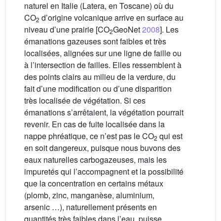
naturel en Italie (Latera, en Toscane) où du
CO
d’origine volcanique arrive en surface au
2
niveau d’une prairie [CO
GeoNet
2008
]. Les
2
émanations gazeuses sont faibles et très
localisées, alignées sur une ligne de faille ou
à l’intersection de failles. Elles ressemblent à
des points clairs au milieu de la verdure, du
fait d’une modification ou d’une disparition
très localisée de végétation. Si ces
émanations s’arrêtaient, la végétation pourrait
revenir. En cas de fuite localisée dans la
nappe phréatique, ce n’est pas le CO
qui est
2
en soit dangereux, puisque nous buvons des
eaux naturelles carbogazeuses, mais les
impuretés qui l’accompagnent et la possibilité
que la concentration en certains métaux
(plomb, zinc, manganèse, aluminium,
arsenic …), naturellement présents en
quantités très faibles dans l’eau, puisse