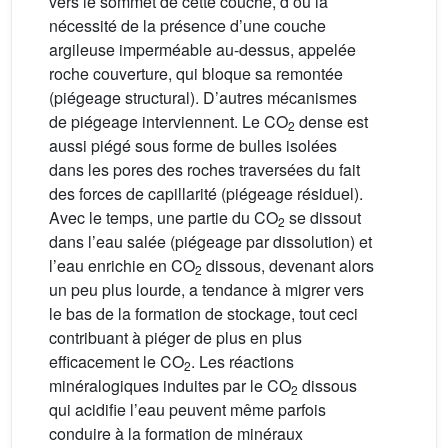
vers le sommet de cette couche, d’où la
nécessité de la présence d’une couche
argileuse imperméable au-dessus, appelée
roche couverture, qui bloque sa remontée
(piégeage structural). D’autres mécanismes
de piégeage interviennent. Le CO
dense est
2
aussi piégé sous forme de bulles isolées
dans les pores des roches traversées du fait
des forces de capillarité (piégeage résiduel).
Avec le temps, une partie du CO
se dissout
2
dans l’eau salée (piégeage par dissolution) et
l’eau enrichie en CO
dissous, devenant alors
2
un peu plus lourde, a tendance à migrer vers
le bas de la formation de stockage, tout ceci
contribuant à piéger de plus en plus
efficacement le CO
. Les réactions
2
minéralogiques induites par le CO
dissous
2
qui acidifie l’eau peuvent même parfois
conduire à la formation de minéraux