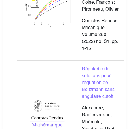
Golse, François;
Pironneau, Olivier
Comptes Rendus.
Mécanique,
Volume 350
(2022) no. S1, pp.
1-15
Régularité de
solutions pour
l'équation de
Boltzmann sans
angulaire cutoff
Alexandre,
Radjesvarane;
Morimoto,
Yoshinore; Ukai,