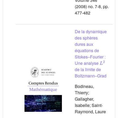
Volume 346
(2008) no. 7-8, pp.
477-482
De la dynamique
des sphères
dures aux
équations de
Stokes–Fourier :
L
2
Une analyse
de la limite de
Boltzmann–Grad
Bodineau,
Thierry;
Gallagher,
Isabelle; Saint-
Raymond, Laure