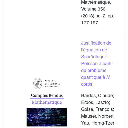
Mathématique,
Volume 356
(2018) no. 2, pp.
177-197
Justification de
l'équation de
Schrödinger–
Poisson à partir
du problème
quantique à
N
corps
Bardos, Claude;
Erdös, Laszlo;
Golse, François;
Mauser, Norbert;
Yau, Horng-Tzer