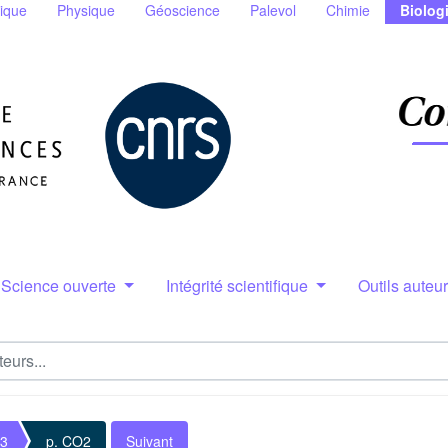
ique
Physique
Géoscience
Palevol
Chimie
Biolog
Science ouverte
Intégrité scientifique
Outils auteu
 3
p. CO2
Suivant