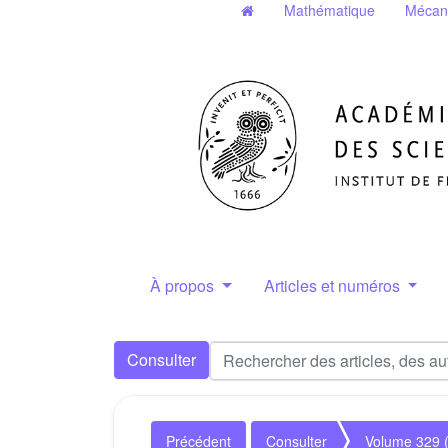
Mathématique
Mécan
À propos
Articles et numéros
Consulter
Précédent
Consulter
Volume 329 