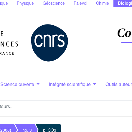
ique
Physique
Géoscience
Palevol
Chimie
Biolog
Science ouverte
Intégrité scientifique
Outils auteu
(2006)
no. 3
p. CO3