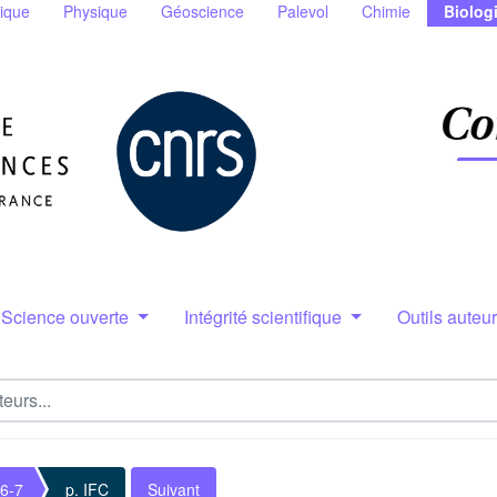
ique
Physique
Géoscience
Palevol
Chimie
Biolog
Science ouverte
Intégrité scientifique
Outils auteu
 6-7
p. IFC
Suivant