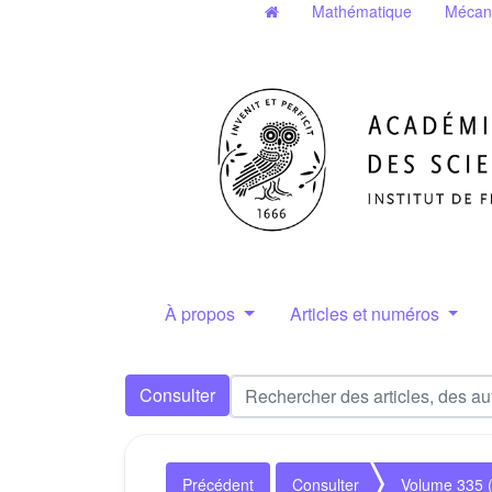
Mathématique
Mécan
À propos
Articles et numéros
Consulter
Précédent
Consulter
Volume 335 