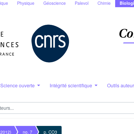
ique
Physique
Géoscience
Palevol
Chimie
Biolog
Science ouverte
Intégrité scientifique
Outils auteu
(2012)
no. 7
p. CO3