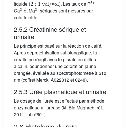
5+
liquide
. Les taux de P
,
2+
2+
Ca
et Mg
sériques sont mesurés par
colorimétrie.
2.5.2 Créatinine sérique et
urinaire
Le principe est basé sur la réaction de Jaffé.
Après déprotéinisation sulfotungstique, la
créatinine réagit avec le picrate en milieu
alcalin, pour donner une coloration jaune
orangée, évaluée au spectrophotomètre à 510
nm (coffret Merck, A022812 et 0248).
2.5.3 Urée plasmatique et urinaire
Le dosage de l'urée est effectué par méthode
enzymatique à l'uréase (kit Bio Maghreb, réf.
2011, lot n°601).
2.6 Histologie du rein