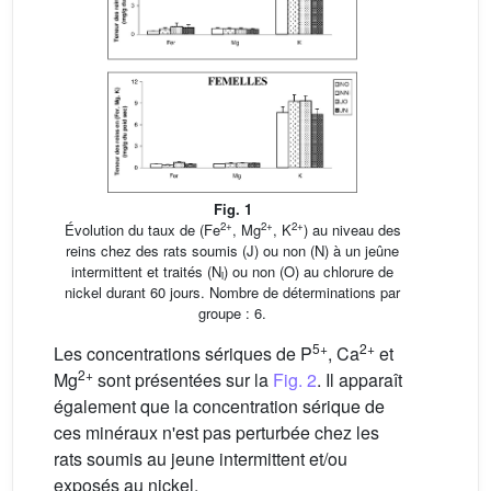
Fig. 1
2+
2+
2+
Évolution du taux de (Fe
, Mg
, K
) au niveau des
reins chez des rats soumis (J) ou non (N) à un jeûne
intermittent et traités (N
) ou non (O) au chlorure de
i
nickel durant 60 jours. Nombre de déterminations par
groupe : 6.
5+
2+
Les concentrations sériques de P
, Ca
et
2+
Mg
sont présentées sur la
Fig. 2
. Il apparaît
également que la concentration sérique de
ces minéraux n'est pas perturbée chez les
rats soumis au jeune intermittent et/ou
exposés au nickel.