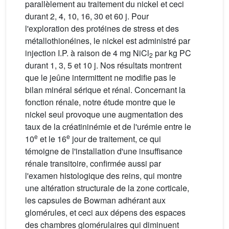
parallèlement au traitement du nickel et ceci
durant 2, 4, 10, 16, 30 et 60 j. Pour
l'exploration des protéines de stress et des
métallothionéines, le nickel est administré par
injection I.P. à raison de 4 mg NiCl
par kg PC
2
durant 1, 3, 5 et 10 j. Nos résultats montrent
que le jeûne intermittent ne modifie pas le
bilan minéral sérique et rénal. Concernant la
fonction rénale, notre étude montre que le
nickel seul provoque une augmentation des
taux de la créatininémie et de l'urémie entre le
e
e
10
et le 16
jour de traitement, ce qui
témoigne de l'installation d'une insuffisance
rénale transitoire, confirmée aussi par
l'examen histologique des reins, qui montre
une altération structurale de la zone corticale,
les capsules de Bowman adhérant aux
glomérules, et ceci aux dépens des espaces
des chambres glomérulaires qui diminuent