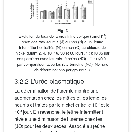
Fig. 3
−1
Évolution du taux de la créatinine sérique (μmol l
)
chez des rats soumis (J) ou non (N) à un Jeûne
intermittent et traités (N
) ou non (O) au chlorure de
i
∗
nickel durant 2, 4, 10, 16, 30 et 60 jours.
:
p
⩽0,05 par
∗∗
comparaison avec les rats témoins (NO) ;
:
p
⩽0,01
par comparaison avec les rats témoins (NO). Nombre
de déterminations par groupe : 8.
3.2.2 L'urée plasmatique
La détermination de l'urémie montre une
augmentation chez les mâles et les femelles
e
nourris et traités par le nickel entre le 10
et le
e
16
jour. En revanche, le jeûne intermittent
révèle une diminution de l'urémie chez les
(JO) pour les deux sexes. Associé au jeûne