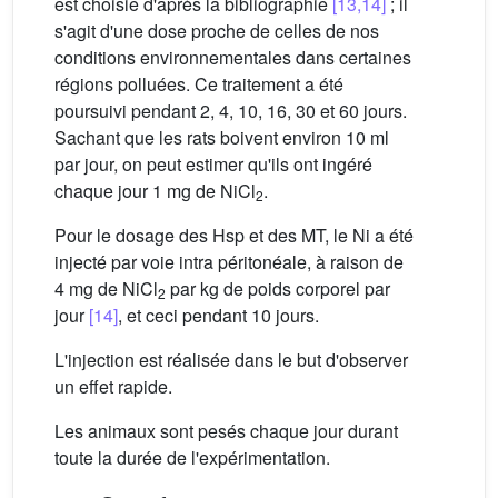
est choisie d'après la bibliographie
[13,14]
; il
s'agit d'une dose proche de celles de nos
conditions environnementales dans certaines
régions polluées. Ce traitement a été
poursuivi pendant 2, 4, 10, 16, 30 et 60 jours.
Sachant que les rats boivent environ 10 ml
par jour, on peut estimer qu'ils ont ingéré
chaque jour 1 mg de NiCl
.
2
Pour le dosage des Hsp et des MT, le Ni a été
injecté par voie intra péritonéale, à raison de
4 mg de NiCl
par kg de poids corporel par
2
jour
[14]
, et ceci pendant 10 jours.
L'injection est réalisée dans le but d'observer
un effet rapide.
Les animaux sont pesés chaque jour durant
toute la durée de l'expérimentation.