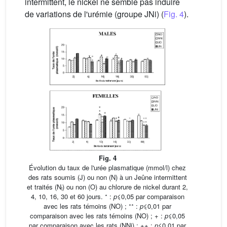
intermittent, le nickel ne semble pas induire
de variations de l'urémie (groupe JNi) (
Fig. 4
).
Fig. 4
Évolution du taux de l'urée plasmatique (mmol/l) chez
des rats soumis (J) ou non (N) à un Jeûne intermittent
et traités (N
) ou non (O) au chlorure de nickel durant 2,
i
∗
4, 10, 16, 30 et 60 jours.
:
p
⩽0,05 par comparaison
∗∗
avec les rats témoins (NO) ;
:
p
⩽0,01 par
comparaison avec les rats témoins (NO) ; + :
p
⩽0,05
par comparaison avec les rats (NNi) ; ++ :
p
⩽0,01 par