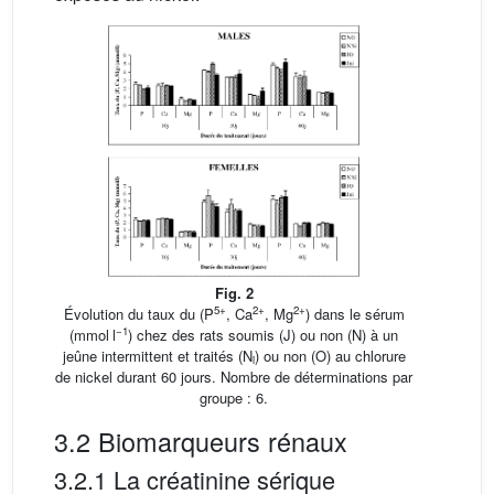
Fig. 2
5+
2+
2+
Évolution du taux du (P
, Ca
, Mg
) dans le sérum
−1
(mmol l
) chez des rats soumis (J) ou non (N) à un
jeûne intermittent et traités (N
) ou non (O) au chlorure
i
de nickel durant 60 jours. Nombre de déterminations par
groupe : 6.
3.2 Biomarqueurs rénaux
3.2.1 La créatinine sérique