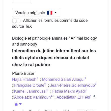
Version originale
Afficher les formules comme du code
source TeX
Biologie et pathologie animales / Animal biology
and pathology
Interaction du jeûne intermittent sur les
effets cytotoxiques rénaux du nickel
chez le rat pubère
Pierre Buser
1
1
Najla Hfaïedh
;
Mohamed Salah Allaqui
2
2
;
Françoise Croute
;
Jean-Pierre Soleilhavoup
3
3
;
Kamel Jammoussi
;
Fatma Makni Ayadi
4
1
;
Abdelaziz Kammoun
;
Abdelfattah El Feki