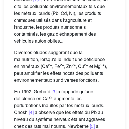
cite les polluants environnementaux tels que
les métaux lourds (Pb, Cd, Ni), les produits
chimiques utilisés dans l'agriculture et
l'industrie, les produits nutritionnels
contaminés, les gaz d'échappement des
véhicules automobiles...
Diverses études suggèrent que la
malnutrition, lorsqu'elle induit une déficience
2+
2+
2+
2+
2+
en minéraux (Ca
, Fe
, Zn
, Cu
et Mg
),
peut amplifier les effets nocifs des polluants
environnementaux sur diverses fonctions.
En 1992, Gerhard
[3]
a rapporté qu'une
2+
déficience en Ca
augmente les
perturbations induites par les métaux lourds.
Chosh
[4]
a observé que les effets du Pb au
niveau du système nerveux étaient aggravés
chez des rats mal nourris. Newberne
[5]
a