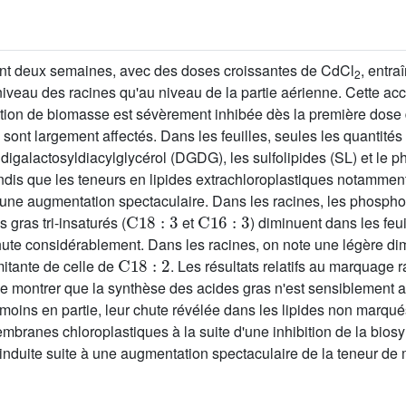
ant deux semaines, avec des doses croissantes de CdCl
, entr
2
u niveau des racines qu'au niveau de la partie aérienne. Cette 
ction de biomasse est sévèrement inhibée dès la première dose
al sont largement affectés. Dans les feuilles, seules les quantités
igalactosyldiacylglycérol (DGDG), les sulfolipides (SL) et le p
andis que les teneurs en lipides extrachloroplastiques notamment
e augmentation spectaculaire. Dans les racines, les phospholip
C
18
:
3
C
16
:
3
gras tri-insaturés (
et
) diminuent dans les feui
chute considérablement. Dans les racines, on note une légère di
C
18
:
2
tante de celle de
. Les résultats relatifs au marquage ra
e montrer que la synthèse des acides gras n'est sensiblement af
moins en partie, leur chute révélée dans les lipides non marqués
mbranes chloroplastiques à la suite d'une inhibition de la bios
 induite suite à une augmentation spectaculaire de la teneur d