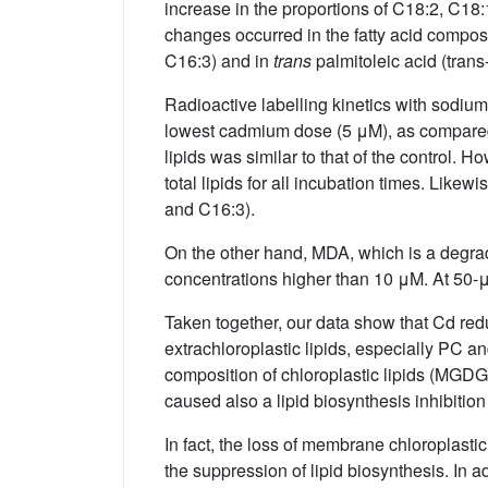
increase in the proportions of C18:2, C18
changes occurred in the fatty acid composi
C16:3) and in
trans
palmitoleic acid (trans
Radioactive labelling kinetics with sodium
lowest cadmium dose (5 μM), as compared to
lipids was similar to that of the control.
total lipids for all incubation times. Likew
and C16:3).
On the other hand, MDA, which is a degrad
concentrations higher than 10 μM. At 50-
Taken together, our data show that Cd re
extrachloroplastic lipids, especially PC 
composition of chloroplastic lipids (MGD
caused also a lipid biosynthesis inhibition 
In fact, the loss of membrane chloroplasti
the suppression of lipid biosynthesis. In a