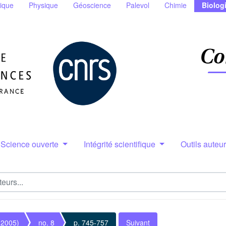
ique
Physique
Géoscience
Palevol
Chimie
Biolog
Science ouverte
Intégrité scientifique
Outils auteu
(2005)
no. 8
p. 745-757
Suivant