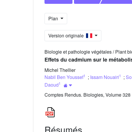
Plan
Version originale
Biologie et pathologie végétales / Plant b
Effets du cadmium sur le métabolis
Michel Thellier
1
1
Nabil Ben Youssef
;
Issam Nouairi
;
So
1
Daoud
Comptes Rendus. Biologies, Volume 328 (
Résumés