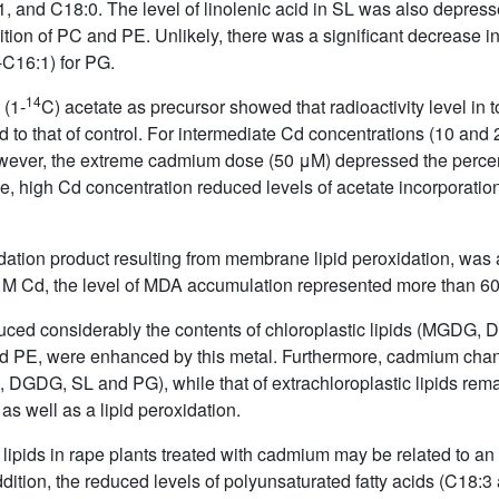
:1, and C18:0. The level of linolenic acid in SL was also depre
tion of PC and PE. Unlikely, there was a significant decrease in
-C16:1) for PG.
14
 (1-
C) acetate as precursor showed that radioactivity level in to
 that of control. For intermediate Cd concentrations (10 and 25 
 However, the extreme cadmium dose (50 μM) depressed the percen
ise, high Cd concentration reduced levels of acetate incorporation
ation product resulting from membrane lipid peroxidation, was 
μM Cd, the level of MDA accumulation represented more than 600
duced considerably the contents of chloroplastic lipids (MGDG
and PE, were enhanced by this metal. Furthermore, cadmium chan
G, DGDG, SL and PG), while that of extrachloroplastic lipids 
as well as a lipid peroxidation.
c lipids in rape plants treated with cadmium may be related to a
ddition, the reduced levels of polyunsaturated fatty acids (C18:3