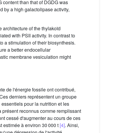
GDG content than that of DGDG was
by a high galactolipase activity,
architecture of the thylakoïd
ed with PSII activity. In contrast to
 a stimulation of their biosynthesis.
re a better endocellular
lastic membrane vesiculation might
e de l'énergie fossile ont contribué,
 Ces derniers représentent un groupe
ssentiels pour la nutrition et les
qu'à présent reconnus comme remplissant
ont cessé d'augmenter au cours de ces
t estimée à environ 30 000 t
[4]
. Ainsi,
u'une dépression de l'activité