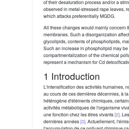
of their desaturation process and/or a sti
observed in metal-stressed rape leaves, r
which attacks preferentially MGDG.
All these changes would mainly concern th
membranes. Such a disorganization affects, 
glycolipids, contents of phospholipids, ma
Such an increase in phospholipid may be c
compartmentalization of the chemical poll
represent a mechanism for Cd detoxificati
1 Introduction
L'intensification des activités humaines, n
au cours de ces dernières décennies, à l
hétérogène d'éléments chimiques, certains 
activités métaboliques de l'organisme viv
une fonction chez les êtres vivants
[2]
. Le
dernières années
[3]
. Actuellement, l'ém
l'accumulation de ce polluant chimique ca