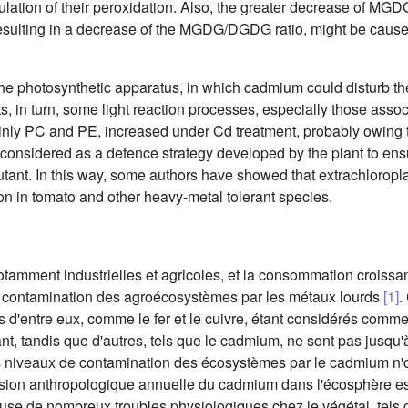
mulation of their peroxidation. Also, the greater decrease of M
esulting in a decrease of the MGDG/DGDG ratio, might be caused 
e photosynthetic apparatus, in which cadmium could disturb the 
in turn, some light reaction processes, especially those associat
inly PC and PE, increased under Cd treatment, probably owing to
onsidered as a defence strategy developed by the plant to ensu
utant. In this way, some authors have showed that extrachlorop
on in tomato and other heavy-metal tolerant species.
otamment industrielles et agricoles, et la consommation croissant
a contamination des agroécosystèmes par les métaux lourds
[1]
.
d'entre eux, comme le fer et le cuivre, étant considérés comme e
ant, tandis que d'autres, tels que le cadmium, ne sont pas jus
s niveaux de contamination des écosystèmes par le cadmium n'
ission anthropologique annuelle du cadmium dans l'écosphère es
use de nombreux troubles physiologiques chez le végétal, tels q