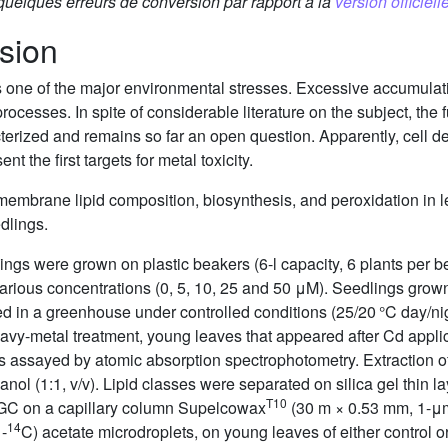
 quelques erreurs de conversion par rapport à la
version officielle
sion
 one of the major environmental stresses. Excessive accumulatio
 processes. In spite of considerable literature on the subject, 
acterized and remains so far an open question. Apparently, cell
 the first targets for metal toxicity.
embrane lipid composition, biosynthesis, and peroxidation in 
dlings.
ngs were grown on plastic beakers (6-l capacity, 6 plants per be
arious concentrations (0, 5, 10, 25 and 50 μM). Seedlings gro
ted in a greenhouse under controlled conditions (25/20 °C day/ni
eavy-metal treatment, young leaves that appeared after Cd appl
ssayed by atomic absorption spectrophotometry. Extraction of 
anol (1:1, v/v). Lipid classes were separated on silica gel thin 
T10
-GC on a capillary column Supelcowax
(30 m × 0.53 mm, 1-μm 
14
-
C) acetate microdroplets, on young leaves of either control o