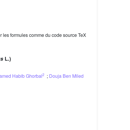
er les formules comme du code source TeX
us
L.)
2
amed Habib Ghorbal
;
Douja Ben Miled