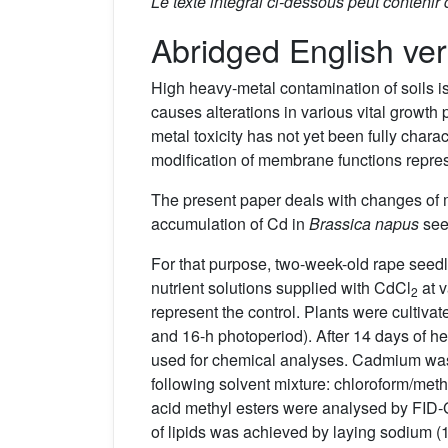
Le texte intégral ci-dessous peut contenir
Abridged English ver
High heavy-metal contamination of soils is
causes alterations in various vital growth
metal toxicity has not yet been fully char
modification of membrane functions represent
The present paper deals with changes of m
accumulation of Cd in
Brassica napus
see
For that purpose, two-week-old rape seedli
nutrient solutions supplied with CdCl
at v
2
represent the control. Plants were cultiva
and 16-h photoperiod). After 14 days of h
used for chemical analyses. Cadmium was a
following solvent mixture: chloroform/meth
acid methyl esters were analysed by FID
of lipids was achieved by laying sodium (1