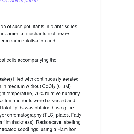
 de l'article publié.
n of such pollutants in plant tissues
the fundamental mechanism of heavy-
 decompartmentalisation and
leaf cells accompanying the
aker) filled with continuously aerated
wn in medium without CdCl
(0 μM)
2
ght temperature, 70% relative humidity,
ication and roots were harvested and
total lipids was obtained using the
layer chromatography (TLC) plates. Fatty
film thickness). Radioactive labelling
r treated seedlings, using a Hamilton