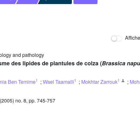
Affich
iology and pathology
me des lipides de plantules de colza (
Brassica nap
1
1
1
nia Ben Temime
;
Wael Taamalli
;
Mokhtar Zarrouk
;
Moh
2005) no. 8, pp. 745-757