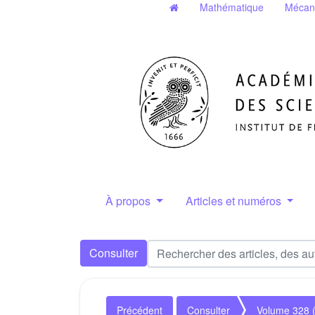
Mathématique
Mécan
À propos
Articles et numéros
Consulter
Précédent
Consulter
Volume 328 