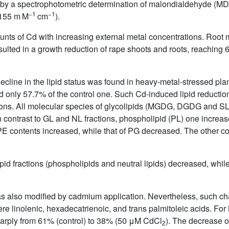
d by a spectrophotometric determination of malondialdehyde (M
−1
−1
 (155 m M
cm
).
nts of Cd with increasing external metal concentrations. Root 
sulted in a growth reduction of rape shoots and roots, reaching
decline in the lipid status was found in heavy-metal-stressed pl
ed only 57.7% of the control one. Such Cd-induced lipid reducti
ractions. All molecular species of glycolipids (MGDG, DGDG and
In contrast to GL and NL fractions, phospholipid (PL) one increa
contents increased, while that of PG decreased. The other co
 lipid fractions (phospholipids and neutral lipids) decreased, whi
 was also modified by cadmium application. Nevertheless, such c
 were linolenic, hexadecatrienoic, and trans palmitoleic acids. 
rply from 61% (control) to 38% (50 μM CdCl
). The decrease 
2