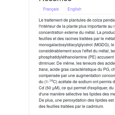
Français
English
Le traitement de plantules de colza pend
l'intérieur de la plante plus importante a
concentration externe du métal. La produ
feuilles et des racines traitées par le mét
monogalactosyldiacylglycérol (MGDG), le d
considérablement sous l'effet du métal, t
phosphatidyléthanolamine (PE) accusent un
diminuer. De même, les teneurs des acides 
trans
, acide gras caractéristique du PG, 
compensée par une augmentation concomi
14
du (1-
C) acétate de sodium ont permis d
Cd (50 μM), ce qui permet d'expliquer, du 
d'une manière sélective les lipides des me
De plus, une peroxydation des lipides est
des feuilles traitées par le cadmium.