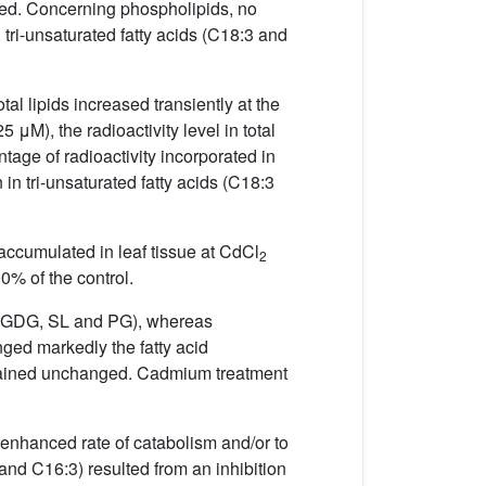
ssed. Concerning phospholipids, no
 tri-unsaturated fatty acids (C18:3 and
tal lipids increased transiently at the
μM), the radioactivity level in total
tage of radioactivity incorporated in
 in tri-unsaturated fatty acids (C18:3
accumulated in leaf tissue at CdCl
2
% of the control.
, DGDG, SL and PG), whereas
ged markedly the fatty acid
remained unchanged. Cadmium treatment
n enhanced rate of catabolism and/or to
 and C16:3) resulted from an inhibition