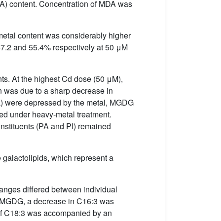
DA) content. Concentration of MDA was
metal content was considerably higher
 67.2 and 55.4% respectively at 50 μM
ants. At the highest Cd dose (50 μM),
on was due to a sharp decrease in
 SL) were depressed by the metal, MGDG
sed under heavy-metal treatment.
nstituents (PA and PI) remained
le galactolipids, which represent a
hanges differed between individual
For MGDG, a decrease in C16:3 was
of C18:3 was accompanied by an