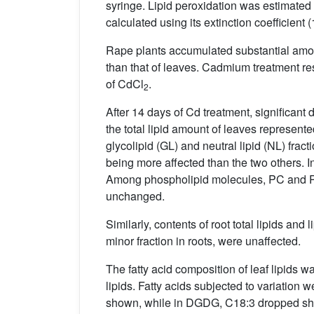
syringe. Lipid peroxidation was estimate
calculated using its extinction coefficient
Rape plants accumulated substantial amou
than that of leaves. Cadmium treatment re
of CdCl
.
2
After 14 days of Cd treatment, significant 
the total lipid amount of leaves represent
glycolipid (GL) and neutral lipid (NL) f
being more affected than the two others. 
Among phospholipid molecules, PC and PE 
unchanged.
Similarly, contents of root total lipids and
minor fraction in roots, were unaffected.
The fatty acid composition of leaf lipids
lipids. Fatty acids subjected to variation
shown, while in DGDG, C18:3 dropped sha