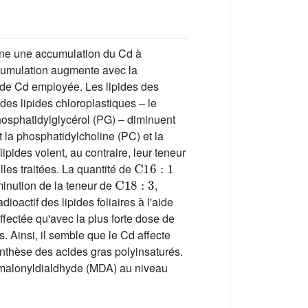
aîne une accumulation du Cd à
accumulation augmente avec la
 de Cd employée. Les lipides des
 des lipides chloroplastiques – le
hosphatidylglycérol (PG) – diminuent
 la phosphatidylcholine (PC) et la
ides voient, au contraire, leur teneur
C
16
:
1
lles traitées. La quantité de
C
18
:
3
minution de la teneur de
,
dioactif des lipides foliaires à l'aide
fectée qu'avec la plus forte dose de
. Ainsi, il semble que le Cd affecte
ynthèse des acides gras polyinsaturés.
e malonyldialdhyde (MDA) au niveau