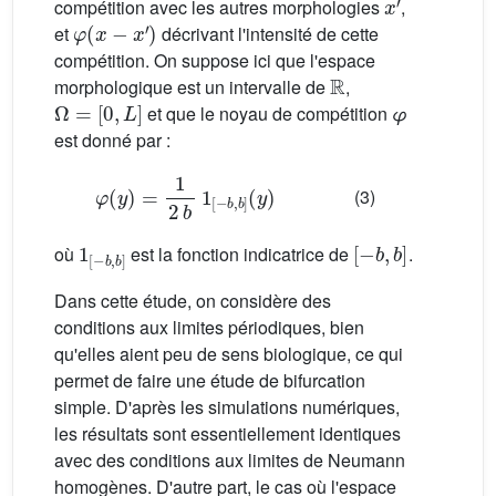
compétition avec les autres morphologies
,
φ
(
x
−
x
′
)
et
décrivant l'intensité de cette
compétition. On suppose ici que l'espace
R
morphologique est un intervalle de
,
Ω
=
[
0
,
L
]
et que le noyau de compétition
φ
est donné par :
φ
(
y
)
=
1
2
b
1
[
−
b
,
b
]
(
y
)
(3)
1
[
−
b
,
b
]
[
−
b
,
b
]
où
est la fonction indicatrice de
.
Dans cette étude, on considère des
conditions aux limites périodiques, bien
qu'elles aient peu de sens biologique, ce qui
permet de faire une étude de bifurcation
simple. D'après les simulations numériques,
les résultats sont essentiellement identiques
avec des conditions aux limites de Neumann
homogènes. D'autre part, le cas où l'espace