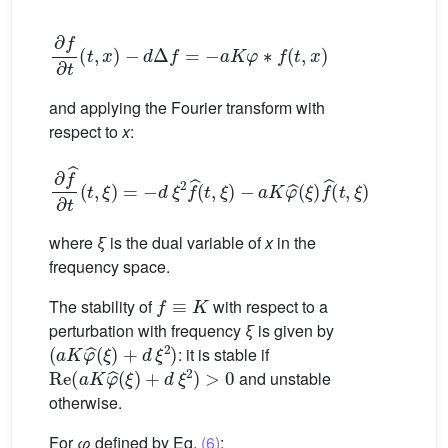
∂
f
∂
t
(
t
,
x
)
−
d
Δ
f
=
−
a
K
φ
∗
f
(
t
,
x
)
and applying the Fourier transform with
respect to
x
:
∂
f
ˆ
∂
t
(
t
,
ξ
)
=
−
d
ξ
2
f
ˆ
(
t
,
ξ
)
−
a
K
φ
ˆ
(
ξ
)
f
ˆ
(
t
,
ξ
)
=
−
(
a
K
φ
ˆ
where
ξ
is the dual variable of
x
in the
frequency space.
f
≡
K
The stability of
with respect to a
perturbation with frequency
ξ
is given by
(
a
K
φ
ˆ
(
ξ
)
+
d
ξ
2
)
: it is stable if
Re
(
a
K
φ
ˆ
(
ξ
)
+
d
ξ
2
)
>
0
and unstable
otherwise.
For
φ
defined by Eq.
(6)
: