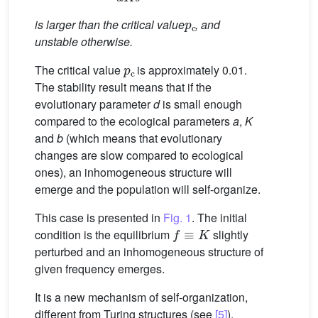
p
c
is larger than the critical value
, and
unstable otherwise.
p
c
The critical value
is approximately 0.01.
The stability result means that if the
evolutionary parameter
d
is small enough
compared to the ecological parameters
a
,
K
and
b
(which means that evolutionary
changes are slow compared to ecological
ones), an inhomogeneous structure will
emerge and the population will self-organize.
This case is presented in
Fig. 1
. The initial
f
≡
K
condition is the equilibrium
slightly
perturbed and an inhomogeneous structure of
given frequency emerges.
It is a new mechanism of self-organization,
different from Turing structures (see
[5]
).