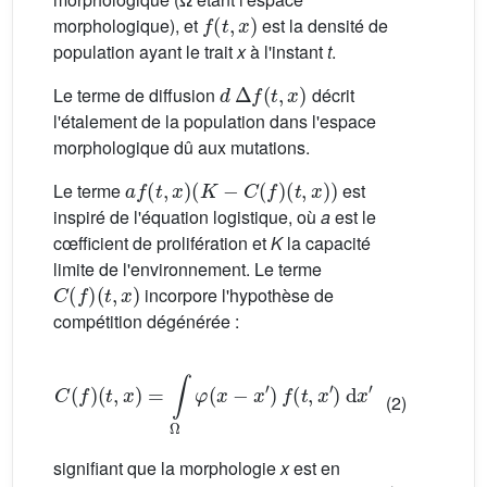
f
(
t
,
x
)
morphologique), et
est la densité de
population ayant le trait
x
à l'instant
t
.
d
Δ
f
(
t
,
x
)
Le terme de diffusion
décrit
l'étalement de la population dans l'espace
morphologique dû aux mutations.
a
f
(
t
,
x
)
(
K
−
C
(
f
)
(
t
,
x
)
)
Le terme
est
inspiré de l'équation logistique, où
a
est le
cœfficient de prolifération et
K
la capacité
limite de l'environnement. Le terme
C
(
f
)
(
t
,
x
)
incorpore l'hypothèse de
compétition dégénérée :
C
(
f
)
(
t
,
x
)
=
∫
Ω
φ
(
x
−
x
′
)
f
(
t
,
x
′
)
d
x
′
(2)
signifiant que la morphologie
x
est en
x
′