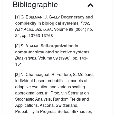
Bibliographie
[1]
G. Edelman; J. Gally
Degeneracy and
complexity in biological systems
, Proc.
Natl Acad. Sci. USA
, Volume 98
(2001) no.
24, pp. 13763-13768
[2]
S. Atamas
Self-organization in
computer simulated selective systems
,
Biosystems
, Volume 39
(1996), pp. 143-
151
[3] N. Champagnat, R. Ferrière, S. Méléard,
Individual-based probabilistic models of
adaptive evolution and various scaling
approximations, in: Proc. 5th Seminar on
Stochastic Analysis, Random Fields and
Applications, Ascona, Switzerland,
Probability in Progress Series, Birkhauser,