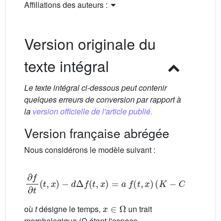
Affiliations des auteurs :
Version originale du
texte intégral
Le texte intégral ci-dessous peut contenir
quelques erreurs de conversion par rapport à
la
version officielle de l'article publié.
Version française abrégée
Nous considérons le modèle suivant :
∂
f
∂
t
(
t
,
x
)
−
d
Δ
f
(
t
,
x
)
=
a
f
(
t
,
x
)
(
K
−
C
(
f
)
(
t
,
x
)
)
x
∈
Ω
où
t
désigne le temps,
un trait
morphologique (Ω étant l'espace