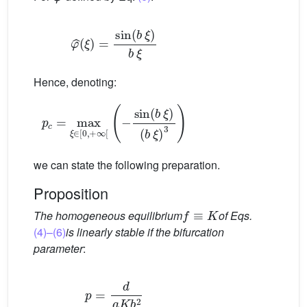
φ
ˆ
(
ξ
)
=
sin
(
b
ξ
)
b
ξ
Hence, denoting:
p
c
=
max
ξ
∈
(
b
[
ξ
0
)
,
3
+
)
∞
[
(
−
sin
(
b
ξ
)
we can state the following preparation.
Proposition
f
≡
K
The homogeneous equilibrium
of Eqs.
(4)–(6)
is linearly stable if the bifurcation
parameter
:
p
=
d
a
K
b
2