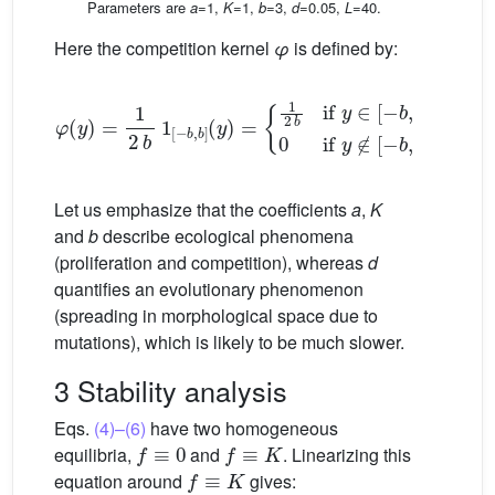
Parameters are
a
=1,
K
=1,
b
=3,
d
=0.05,
L
=40.
Here the competition kernel
φ
is defined by:
{
1
2
φ
b
if
(
y
y
)
=
∈
1
[
2
−
b
b
1
,
b
[
−
]
0
b
if
,
y
b
∉
]
(
y
[
−
)
=
b
,
b
]
(6)
Let us emphasize that the coefficients
a
,
K
and
b
describe ecological phenomena
(proliferation and competition), whereas
d
quantifies an evolutionary phenomenon
(spreading in morphological space due to
mutations), which is likely to be much slower.
3 Stability analysis
Eqs.
(4)–(6)
have two homogeneous
f
≡
0
f
≡
K
equilibria,
and
. Linearizing this
f
≡
K
equation around
gives: