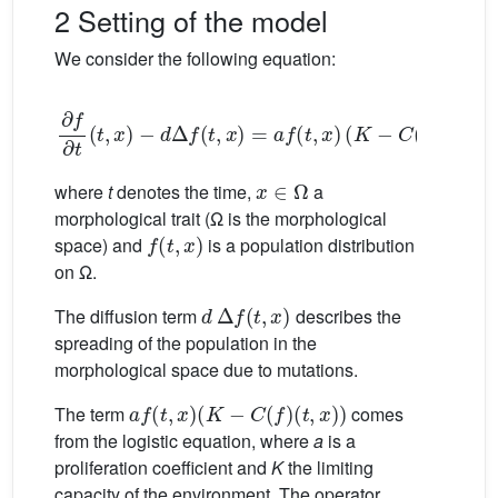
2 Setting of the model
We consider the following equation:
∂
f
∂
t
(
t
,
x
)
−
d
Δ
f
(
t
,
x
)
=
a
f
(
t
,
x
)
(
K
−
C
(
f
)
(
t
,
x
)
)
x
∈
Ω
where
t
denotes the time,
a
morphological trait (Ω is the morphological
f
(
t
,
x
)
space) and
is a population distribution
on Ω.
d
Δ
f
(
t
,
x
)
The diffusion term
describes the
spreading of the population in the
morphological space due to mutations.
a
f
(
t
,
x
)
(
K
−
C
(
f
)
(
t
,
x
)
)
The term
comes
from the logistic equation, where
a
is a
proliferation coefficient and
K
the limiting
capacity of the environment. The operator