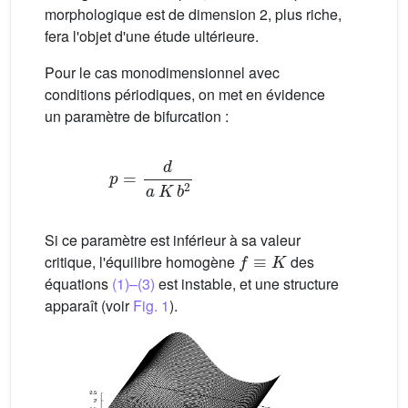
morphologique est de dimension 2, plus riche,
fera l'objet d'une étude ultérieure.
Pour le cas monodimensionnel avec
conditions périodiques, on met en évidence
un paramètre de bifurcation :
p
=
d
a
K
b
2
Si ce paramètre est inférieur à sa valeur
f
≡
K
critique, l'équilibre homogène
des
équations
(1)–(3)
est instable, et une structure
apparaît (voir
Fig. 1
).