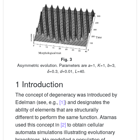
Fig. 3
Asymmetric evolution. Parameters are
a
=1,
K
=1,
b
=3,
δ
=0.3,
d
=0.01,
L
=40.
1 Introduction
The concept of degeneracy was introduced by
Edelman (see, e.g.,
[1]
) and designates the
ability of elements that are structurally
different to perform the same function. Atamas
used this concept in
[2]
to obtain cellular
automata simulations illustrating evolutionary
branchings. He modelled a population of