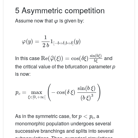
5 Asymmetric competition
Assume now that
φ
is given by:
φ
(
y
)
=
1
2
b
(
1
y
[
)
−
b
+
δ
,
b
+
δ
]
Re
(
φ
ˆ
(
ξ
)
)
=
cos
(
δ
ξ
)
sin
(
b
ξ
)
b
ξ
In this case
and
the critical value of the bifurcation parameter
p
is now:
p
c
=
max
ξ
∈
[
0
,
(
+
b
∞
ξ
[
)
(
3
−
)
cos
(
δ
ξ
)
sin
(
b
ξ
)
p
<
p
c
As in the symmetric case, for
, a
monomorphic population undergoes several
successive branchings and splits into several