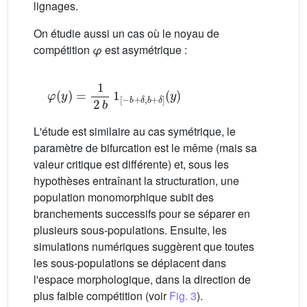
lignages.
On étudie aussi un cas où le noyau de
compétition
φ
est asymétrique :
φ
(
y
)
=
1
2
b
(
1
y
[
)
−
b
+
δ
,
b
+
δ
]
L'étude est similaire au cas symétrique, le
paramètre de bifurcation est le même (mais sa
valeur critique est différente) et, sous les
hypothèses entraînant la structuration, une
population monomorphique subit des
branchements successifs pour se séparer en
plusieurs sous-populations. Ensuite, les
simulations numériques suggèrent que toutes
les sous-populations se déplacent dans
l'espace morphologique, dans la direction de
plus faible compétition (voir
Fig. 3
).