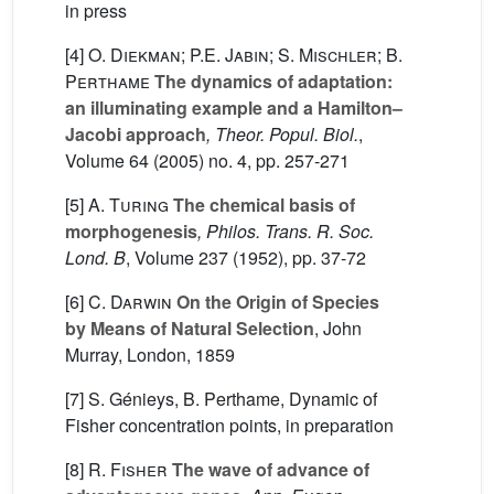
in press
[4]
O. Diekman; P.E. Jabin; S. Mischler; B.
Perthame
The dynamics of adaptation:
an illuminating example and a Hamilton–
Jacobi approach
, Theor. Popul. Biol.
,
Volume 64
(2005) no. 4, pp. 257-271
[5]
A. Turing
The chemical basis of
morphogenesis
, Philos. Trans. R. Soc.
Lond. B
, Volume 237
(1952), pp. 37-72
[6]
C. Darwin
On the Origin of Species
by Means of Natural Selection
, John
Murray, London, 1859
[7] S. Génieys, B. Perthame, Dynamic of
Fisher concentration points, in preparation
[8]
R. Fisher
The wave of advance of