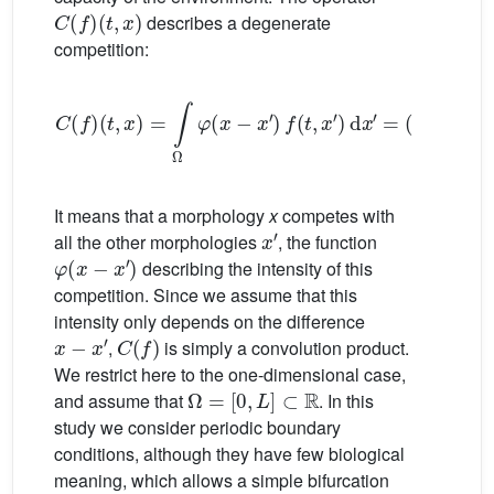
C
(
f
)
(
t
,
x
)
describes a degenerate
competition:
C
(
f
)
(
t
,
x
)
=
∫
Ω
φ
(
x
−
x
′
)
f
(
t
,
x
′
)
d
x
′
=
(
φ
∗
f
)
(
t
,
x
)
.
It means that a morphology
x
competes with
x
′
all the other morphologies
, the function
φ
(
x
−
x
′
)
describing the intensity of this
competition. Since we assume that this
intensity only depends on the difference
x
−
x
′
C
(
f
)
,
is simply a convolution product.
We restrict here to the one-dimensional case,
Ω
=
[
0
,
L
]
⊂
R
and assume that
. In this
study we consider periodic boundary
conditions, although they have few biological
meaning, which allows a simple bifurcation