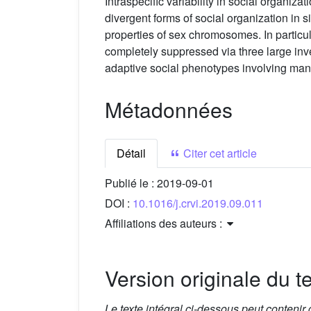
Intraspecific variability in social organiz
divergent forms of social organization in 
properties of sex chromosomes. In particu
completely suppressed via three large inv
adaptive social phenotypes involving many
Métadonnées
Détail
Citer cet article
Publié le :
2019-09-01
DOI :
10.1016/j.crvi.2019.09.011
Affiliations des auteurs :
Version originale du te
Le texte intégral ci-dessous peut contenir