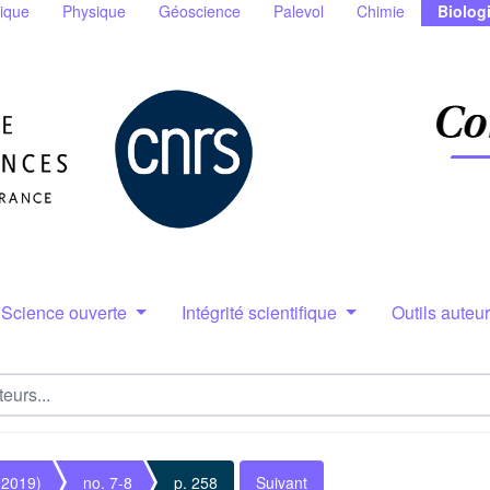
ique
Physique
Géoscience
Palevol
Chimie
Biolog
Science ouverte
Intégrité scientifique
Outils auteu
(2019)
no. 7-8
p. 258
Suivant