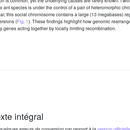
ation is common, yet the underlying causes are rarely known. I wil
six ant species is under the control of a pair of heteromorphic 
lar, this social chromosome contains a large (13 megabases) re
ersions (
Fig. 1
). These findings highlight how genomic rearran
 genes acting together by locally limiting recombination.
xte intégral
 quelques erreurs de conversion par rapport à la
version officielle