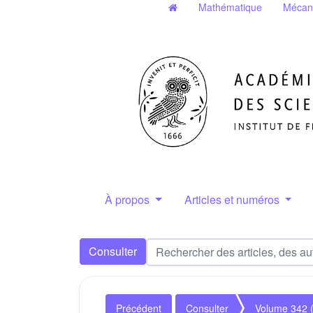
Mathématique
Mécan
À propos
Articles et numéros
Consulter
Précédent
Consulter
Volume 342 