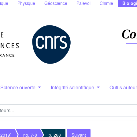
ique
Physique
Géoscience
Palevol
Chimie
Biolog
Science ouverte
Intégrité scientifique
Outils auteu
(2019)
no. 7-8
p. 268
Suivant