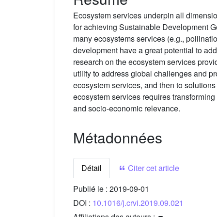
Ecosystem services underpin all dimension
for achieving Sustainable Development Go
many ecosystems services (e.g., pollinatio
development have a great potential to addr
research on the ecosystem services provid
utility to address global challenges and pr
ecosystem services, and then to solutions
ecosystem services requires transforming 
and socio-economic relevance.
Métadonnées
Détail
Citer cet article
Publié le :
2019-09-01
DOI :
10.1016/j.crvi.2019.09.021
Affiliations des auteurs :