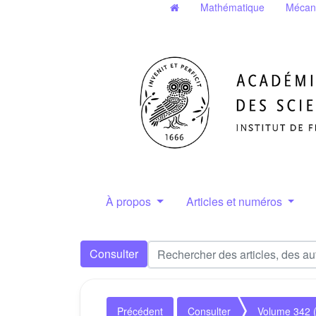
Mathématique
Mécan
À propos
Articles et numéros
Consulter
Précédent
Consulter
Volume 342 