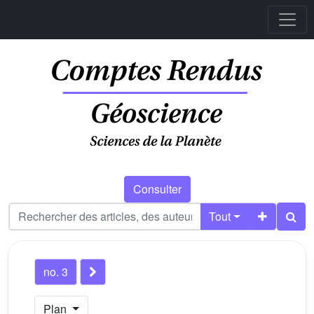
Consulter
Tout
no. 3
Plan