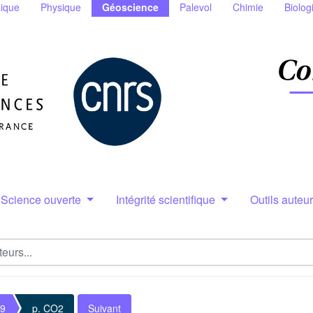
ique
Physique
Géoscience
Palevol
Chimie
Biolog
Science ouverte
Intégrité scientifique
Outils auteu
 9
p. CO2
Suivant