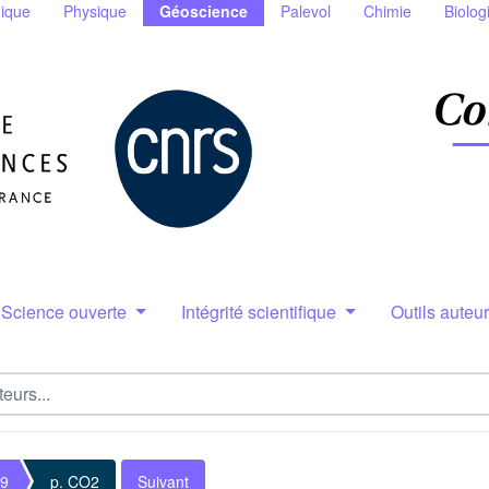
ique
Physique
Géoscience
Palevol
Chimie
Biolog
Science ouverte
Intégrité scientifique
Outils auteu
 9
p. CO2
Suivant