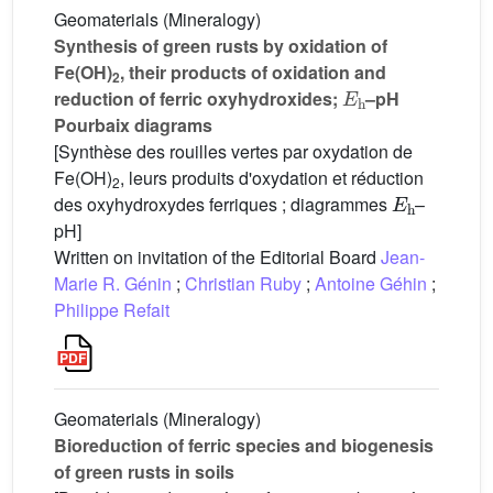
Geomaterials (Mineralogy)
Synthesis of green rusts by oxidation of
Fe(OH)
, their products of oxidation and
2
E
h
reduction of ferric oxyhydroxides;
–pH
Pourbaix diagrams
[Synthèse des rouilles vertes par oxydation de
Fe(OH)
, leurs produits d'oxydation et réduction
2
E
h
des oxyhydroxydes ferriques ; diagrammes
–
pH]
Written on invitation of the Editorial Board
Jean-
Marie R. Génin
;
Christian Ruby
;
Antoine Géhin
;
Philippe Refait
Geomaterials (Mineralogy)
Bioreduction of ferric species and biogenesis
of green rusts in soils