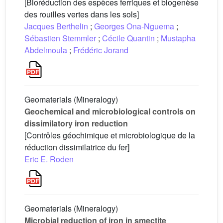
[Bioréduction des espèces ferriques et biogenèse
des rouilles vertes dans les sols]
Jacques Berthelin
;
Georges Ona-Nguema
;
Sébastien Stemmler
;
Cécile Quantin
;
Mustapha
Abdelmoula
;
Frédéric Jorand
Geomaterials (Mineralogy)
Geochemical and microbiological controls on
dissimilatory iron reduction
[Contrôles géochimique et microbiologique de la
réduction dissimilatrice du fer]
Eric E. Roden
Geomaterials (Mineralogy)
Microbial reduction of iron in smectite