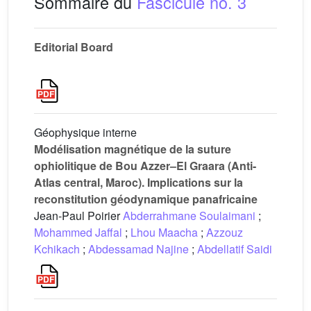
Sommaire du
Fascicule no. 3
Editorial Board
Géophysique interne
Modélisation magnétique de la suture
ophiolitique de Bou Azzer–El Graara (Anti-
Atlas central, Maroc). Implications sur la
reconstitution géodynamique panafricaine
Jean-Paul Poirier
Abderrahmane Soulaimani
;
Mohammed Jaffal
;
Lhou Maacha
;
Azzouz
Kchikach
;
Abdessamad Najine
;
Abdellatif Saidi