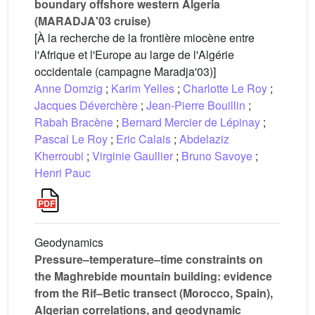
boundary offshore western Algeria
(MARADJA'03 cruise)
[À la recherche de la frontière miocène entre
l'Afrique et l'Europe au large de l'Algérie
occidentale (campagne Maradja'03)]
Anne Domzig
;
Karim Yelles
;
Charlotte Le Roy
;
Jacques Déverchère
;
Jean-Pierre Bouillin
;
Rabah Bracène
;
Bernard Mercier de Lépinay
;
Pascal Le Roy
;
Eric Calais
;
Abdelaziz
Kherroubi
;
Virginie Gaullier
;
Bruno Savoye
;
Henri Pauc
Geodynamics
Pressure–temperature–time constraints on
the Maghrebide mountain building: evidence
from the Rif–Betic transect (Morocco, Spain),
Algerian correlations, and geodynamic