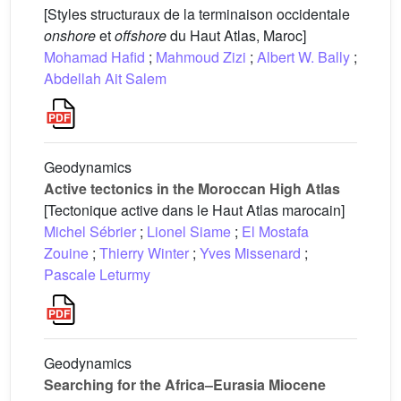
[Styles structuraux de la terminaison occidentale
onshore
et
offshore
du Haut Atlas, Maroc]
Mohamad Hafid
;
Mahmoud Zizi
;
Albert W. Bally
;
Abdellah Ait Salem
Geodynamics
Active tectonics in the Moroccan High Atlas
[Tectonique active dans le Haut Atlas marocain]
Michel Sébrier
;
Lionel Siame
;
El Mostafa
Zouine
;
Thierry Winter
;
Yves Missenard
;
Pascale Leturmy
Geodynamics
Searching for the Africa–Eurasia Miocene