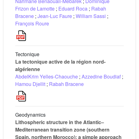
Narimane Benaouali-Mebarek
;
Dominique
Frizon de Lamotte
;
Eduard Roca
;
Rabah
Bracene
;
Jean-Luc Faure
;
William Sassi
;
François Roure
Tectonique
La tectonique active de la région nord-
algérienne
AbdelKrim Yelles-Chaouche
;
Azzedine Boudiaf
;
Hamou Djellit
;
Rabah Bracene
Geodynamics
Lithospheric structure in the Atlantic–
Mediterranean transition zone (southern
Spain, northern Morocco): a simple approach