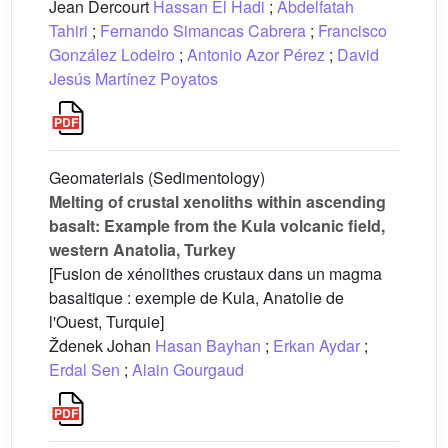
Jean Dercourt
Hassan El Hadi
;
Abdelfatah
Tahiri
;
Fernando Simancas Cabrera
;
Francisco
González Lodeiro
;
Antonio Azor Pérez
;
David
Jesús Martínez Poyatos
Geomaterials (Sedimentology)
Melting of crustal xenoliths within ascending
basalt: Example from the Kula volcanic field,
western Anatolia, Turkey
[Fusion de xénolithes crustaux dans un magma
basaltique : exemple de Kula, Anatolie de
l'Ouest, Turquie]
Ždenek Johan
Hasan Bayhan
;
Erkan Aydar
;
Erdal Sen
;
Alain Gourgaud