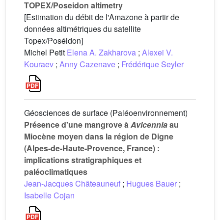
TOPEX/Poseidon altimetry
[Estimation du débit de l'Amazone à partir de
données altimétriques du satellite
Topex/Poséidon]
Michel Petit
Elena A. Zakharova
;
Alexei V.
Kouraev
;
Anny Cazenave
;
Frédérique Seyler
Géosciences de surface (Paléoenvironnement)
Présence d'une mangrove à
Avicennia
au
Miocène moyen dans la région de Digne
(Alpes-de-Haute-Provence, France) :
implications stratigraphiques et
paléoclimatiques
Jean-Jacques Châteauneuf
;
Hugues Bauer
;
Isabelle Cojan