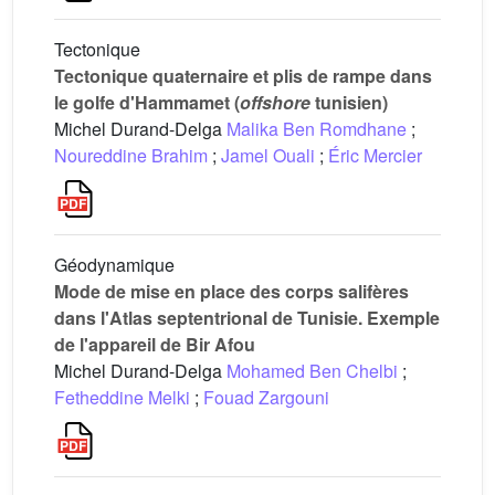
Tectonique
Tectonique quaternaire et plis de rampe dans
le golfe d'Hammamet (
offshore
tunisien)
Michel Durand-Delga
Malika Ben Romdhane
;
Noureddine Brahim
;
Jamel Ouali
;
Éric Mercier
Géodynamique
Mode de mise en place des corps salifères
dans l'Atlas septentrional de Tunisie. Exemple
de l'appareil de Bir Afou
Michel Durand-Delga
Mohamed Ben Chelbi
;
Fetheddine Melki
;
Fouad Zargouni