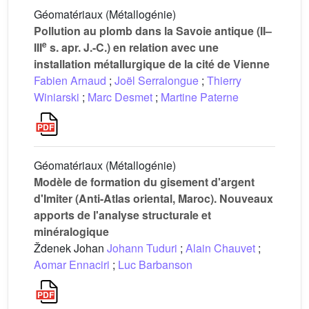
Géomatériaux (Métallogénie)
Pollution au plomb dans la Savoie antique (II–
e
III
s. apr. J.-C.) en relation avec une
installation métallurgique de la cité de Vienne
Fabien Arnaud
;
Joël Serralongue
;
Thierry
Winiarski
;
Marc Desmet
;
Martine Paterne
Géomatériaux (Métallogénie)
Modèle de formation du gisement d'argent
d'Imiter (Anti-Atlas oriental, Maroc). Nouveaux
apports de l'analyse structurale et
minéralogique
Ždenek Johan
Johann Tuduri
;
Alain Chauvet
;
Aomar Ennaciri
;
Luc Barbanson