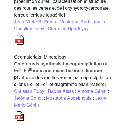
[Spéciation du fer ; caractérisation et structure
des rouilles vertes et de l'oxyhydroxycarbonate
ferreux-ferrique fougérite]
Jean-Marie R. Génin
;
Mustapha Abdelmoula
;
Christian Ruby
;
Chandan Upadhyay
Geomaterials (Mineralogy)
Green rusts synthesis by coprecipitation of
II
III
Fe
–Fe
ions and mass-balance diagram
[Synthèse des rouilles vertes par coprécipitation
II
III
d'ions Fe
et Fe
et diagramme bilan matière]
Christian Ruby
;
Rabha Aïssa
;
Antoine Géhin
;
Jérôme Cortot
;
Mustapha Abdelmoula
;
Jean-
Marie Génin