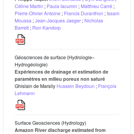
Céline Martin
;
Paula Iacumin
;
Matthieu Carré
;
Pierre-Olivier Antoine
;
Francis Duranthon
;
Issam
Moussa
;
Jean-Jacques Jaeger
;
Nicholas
Barrett
;
Ron Kandorp
Géosciences de surface (Hydrologie–
Hydrogéologie)
Expériences de drainage et estimation de
paramètres en milieu poreux non saturé
Ghislain de Marsily
Hussein Beydoun
;
François
Lehmann
Surface Geosciences (Hydrology)
Amazon River discharge estimated from