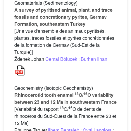
Geomaterials (Sedimentology)
A survey of pyritised animal, plant, and trace
fossils and concretionary pyrites, Germav
Formation, southeastern Turkey
[Une vue d'ensemble des animaux pyritisés,
plantes, traces fossiles et pyrites concrétionnées
de la formation de Germav (Sud-Est de la
Turquie)]
Ždenek Johan
Cemal Bölücek
;
Burhan Ilhan
Geochemistry (Isotopic Geochemistry)
18
16
Rhinocerotid tooth enamel
O/
O variability
between 23 and 12 Ma in southwestern France
18
16
[Variabilité du rapport
O/
O de dents de
rhinocéros du Sud-Ouest de la France entre 23 et
12 Ma]
Philippe Taquet
Ilhem Bentaleb
;
Cyril Langlois
;