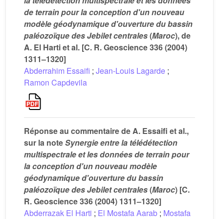
la télédétection multispectrale et les données
de terrain pour la conception d'un nouveau
modèle géodynamique d'ouverture du bassin
paléozoïque des Jebilet centrales
(
Maroc
), de
A. El Harti et al. [C. R. Geoscience 336 (2004)
1311–1320]
Abderrahim Essaifi
;
Jean-Louis Lagarde
;
Ramon Capdevila
Réponse au commentaire de A. Essaifi et al.,
sur la note
Synergie entre la télédétection
multispectrale et les données de terrain pour
la conception d'un nouveau modèle
géodynamique d'ouverture du bassin
paléozoïque des Jebilet centrales
(
Maroc
) [C.
R. Geoscience 336 (2004) 1311–1320]
Abderrazak El Harti
;
El Mostafa Aarab
;
Mostafa