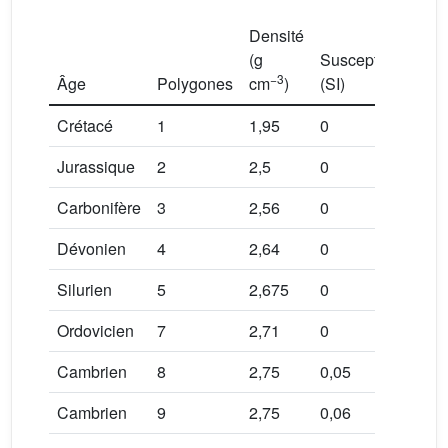
Densité
(g
Susceptibilité
−3
Âge
Polygones
cm
)
(SI)
Crétacé
1
1,95
0
Jurassique
2
2,5
0
Carbonifère
3
2,56
0
Dévonien
4
2,64
0
Silurien
5
2,675
0
Ordovicien
7
2,71
0
Cambrien
8
2,75
0,05
Cambrien
9
2,75
0,06