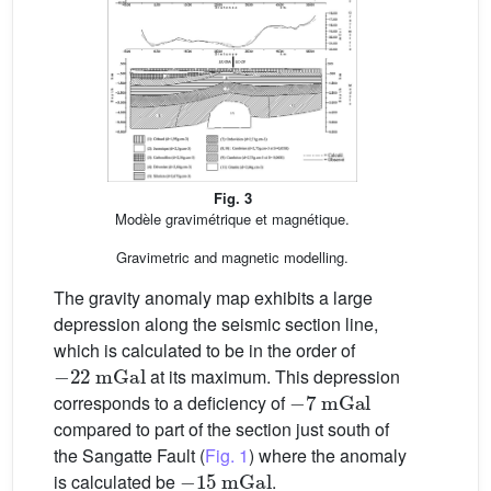
Fig. 3
Modèle gravimétrique et magnétique.
Gravimetric and magnetic modelling.
The gravity anomaly map exhibits a large
depression along the seismic section line,
which is calculated to be in the order of
−
22
mGal
at its maximum. This depression
−
7
mGal
corresponds to a deficiency of
compared to part of the section just south of
the Sangatte Fault (
Fig. 1
) where the anomaly
−
15
mGal
is calculated be
.