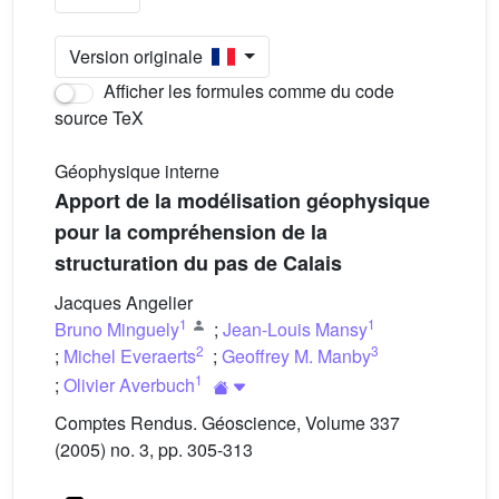
Version originale
Afficher les formules comme du code
source TeX
Géophysique interne
Apport de la modélisation géophysique
pour la compréhension de la
structuration du pas de Calais
Jacques Angelier
1
1
Bruno Minguely
;
Jean-Louis Mansy
2
3
;
Michel Everaerts
;
Geoffrey M. Manby
1
;
Olivier Averbuch
Comptes Rendus. Géoscience, Volume 337
(2005) no. 3, pp. 305-313