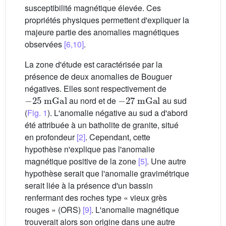
susceptibilité magnétique élevée. Ces
propriétés physiques permettent d'expliquer la
majeure partie des anomalies magnétiques
observées
[6,10]
.
La zone d'étude est caractérisée par la
présence de deux anomalies de Bouguer
négatives. Elles sont respectivement de
−
25
mGal
−
27
mGal
au nord et de
au sud
(
Fig. 1
). L'anomalie négative au sud a d'abord
été attribuée à un batholite de granite, situé
en profondeur
[2]
. Cependant, cette
hypothèse n'explique pas l'anomalie
magnétique positive de la zone
[5]
. Une autre
hypothèse serait que l'anomalie gravimétrique
serait liée à la présence d'un bassin
renfermant des roches type « vieux grès
rouges » (ORS)
[9]
. L'anomalie magnétique
trouverait alors son origine dans une autre