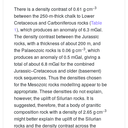
−3
There is a density contrast of 0.61 g cm
between the 250-m-thick chalk to Lower
Cretaceous and Carboniferous rocks (
Table
1
), which produces an anomaly of 6.3 mGal.
The density contrast between the Jurassic
rocks, with a thickness of about 200 m, and
−3
the Palaeozoic rocks is 0.06 g cm
, which
produces an anomaly of 0.5 mGal, giving a
total of about 6.8 mGal for the combined
Jurassic–Cretaceous and older (basement)
rock sequences. Thus the densities chosen
for the Mesozoic rocks modelling appear to be
appropriate. These densities do not explain,
however, the uplift of Silurian rocks. It is
suggested, therefore, that a body of granitic
−3
composition rock with a density of 2.65 g cm
might better explain the uplift of the Silurian
rocks and the density contrast across the