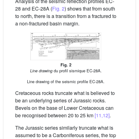
Analysis of the seismic reflection profiles EC-
28 and EC-28A (
Fig. 2
) shows that from south
to north, there is a transition from a fractured to
a non-fractured basin margin.
Fig. 2
Line drawing
du profil sismique EC-28A.
Line drawing of the seismic profile EC-28A.
Cretaceous rocks truncate what is believed to
be an underlying series of Jurassic rocks.
Bevels on the base of Lower Cretaceous can
be recognised between 20 to 25 km
[11,12]
.
The Jurassic series similarly truncate what is
assumed to be a Carboniferous series, the top