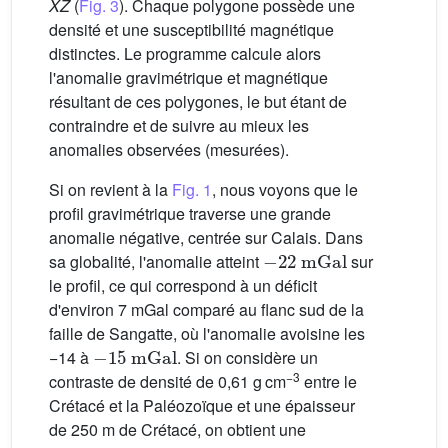
XZ
(
Fig. 3
). Chaque polygone possède une
densité et une susceptibilité magnétique
distinctes. Le programme calcule alors
l'anomalie gravimétrique et magnétique
résultant de ces polygones, le but étant de
contraindre et de suivre au mieux les
anomalies observées (mesurées).
Si on revient à la
Fig. 1
, nous voyons que le
profil gravimétrique traverse une grande
anomalie négative, centrée sur Calais. Dans
−
22
mGal
sa globalité, l'anomalie atteint
sur
le profil, ce qui correspond à un déficit
d'environ 7 mGal comparé au flanc sud de la
faille de Sangatte, où l'anomalie avoisine les
−
15
mGal
−14 à
. Si on considère un
−3
contraste de densité de 0,61 g cm
entre le
Crétacé et la Paléozoïque et une épaisseur
de 250 m de Crétacé, on obtient une