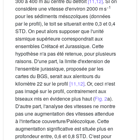
300 à 400 m au centre du détroit
[11,12]
. Si on
−1
considère une vitesse d'environ 2000 m s
pour les sédiments mésozoïques (données
par le profil), le toit se situerait entre 0,3 et 0,4
STD. On peut alors supposer que l'unité
sismique supérieure correspondrait aux
ensembles Crétacé et Jurassique. Cette
hypothèse n'a pas été retenue, pour plusieurs
raisons. D'une part, la limite d'extension de
l'ensemble jurassique, proposée par les
cartes du BGS, serait aux alentours du
kilomètre 22 sur le profil
[11,12]
. Or, ceci n'est
pas imagé sur le profil, contrairement aux
biseaux mis en évidence plus haut (
Fig. 2
a).
D'autre part, l'analyse des vitesses ne montre
pas une augmentation des vitesses attendue
à l'interface couverture/Paléozoïque. Cette
augmentation significative est située plus en
profondeur entre, 0,6 et 0,8 STD. C'est pour