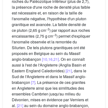
roches du Paléozoïque inférieur (plus de 2,7),
la présence d'une roche de densité plus faible
est nécessaire et, en raison de la taille de
l'anomalie négative, l'hypothèse d'un pluton
granitique est avancée. La faible densité de
−3
ce pluton (2,65 g cm
) par rapport aux roches
−3
encaissantes (2,75 g cm
) permet d'expliquer
l'anomalie observée et la remontée du
Silurien. De tels plutons granitiques ont été
proposés en Belgique au sein du Massif
anglo-brabançon
[10,16,21]
. On en connaît
aussi à l'est de l'Angleterre (Anglia Basin et
Eastern England Caledonides)
[21]
, dans le
Sud de l'Angleterre et dans le Massif anglo-
brabançon
[7]
. La présence de ces granites
en Angleterre ainsi que les similitudes des
ensembles Cambrien jusqu'au milieu du
Dévonien, mises en évidence par Verniers et
al.
[21]
au sein du domaine anglo-brabançon,