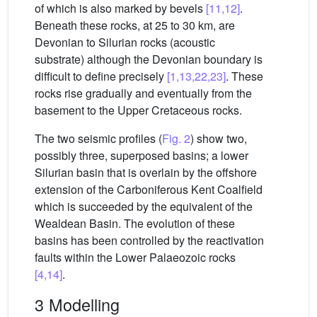
of which is also marked by bevels
[11,12]
.
Beneath these rocks, at 25 to 30 km, are
Devonian to Silurian rocks (acoustic
substrate) although the Devonian boundary is
difficult to define precisely
[1,13,22,23]
. These
rocks rise gradually and eventually from the
basement to the Upper Cretaceous rocks.
The two seismic profiles (
Fig. 2
) show two,
possibly three, superposed basins; a lower
Silurian basin that is overlain by the offshore
extension of the Carboniferous Kent Coalfield
which is succeeded by the equivalent of the
Wealdean Basin. The evolution of these
basins has been controlled by the reactivation
faults within the Lower Palaeozoic rocks
[4,14]
.
3 Modelling