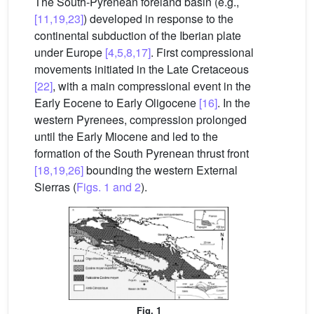
The South-Pyrenean foreland basin (e.g.,
[11,19,23]
) developed in response to the
continental subduction of the Iberian plate
under Europe
[4,5,8,17]
. First compressional
movements initiated in the Late Cretaceous
[22]
, with a main compressional event in the
Early Eocene to Early Oligocene
[16]
. In the
western Pyrenees, compression prolonged
until the Early Miocene and led to the
formation of the South Pyrenean thrust front
[18,19,26]
bounding the western External
Sierras (
Figs. 1 and 2
).
Fig. 1