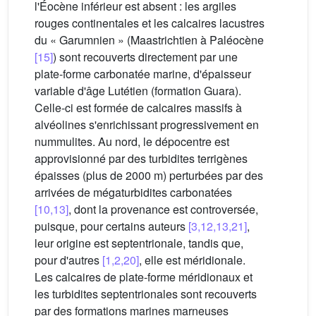
l'Éocène inférieur est absent : les argiles
rouges continentales et les calcaires lacustres
du « Garumnien » (Maastrichtien à Paléocène
[15]
) sont recouverts directement par une
plate-forme carbonatée marine, d'épaisseur
variable d'âge Lutétien (formation Guara).
Celle-ci est formée de calcaires massifs à
alvéolines s'enrichissant progressivement en
nummulites. Au nord, le dépocentre est
approvisionné par des turbidites terrigènes
épaisses (plus de 2000 m) perturbées par des
arrivées de mégaturbidites carbonatées
[10,13]
, dont la provenance est controversée,
puisque, pour certains auteurs
[3,12,13,21]
,
leur origine est septentrionale, tandis que,
pour d'autres
[1,2,20]
, elle est méridionale.
Les calcaires de plate-forme méridionaux et
les turbidites septentrionales sont recouverts
par des formations marines marneuses