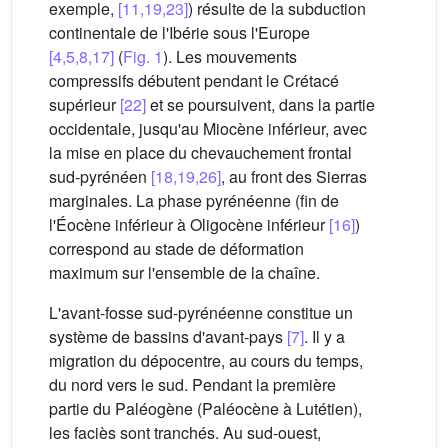
exemple,
[11,19,23]
) résulte de la subduction
continentale de l'Ibérie sous l'Europe
[4,5,8,17]
(
Fig. 1
). Les mouvements
compressifs débutent pendant le Crétacé
supérieur
[22]
et se poursuivent, dans la partie
occidentale, jusqu'au Miocène inférieur, avec
la mise en place du chevauchement frontal
sud-pyrénéen
[18,19,26]
, au front des Sierras
marginales. La phase pyrénéenne (fin de
l'Éocène inférieur à Oligocène inférieur
[16]
)
correspond au stade de déformation
maximum sur l'ensemble de la chaîne.
L'avant-fosse sud-pyrénéenne constitue un
système de bassins d'avant-pays
[7]
. Il y a
migration du dépocentre, au cours du temps,
du nord vers le sud. Pendant la première
partie du Paléogène (Paléocène à Lutétien),
les faciès sont tranchés. Au sud-ouest,