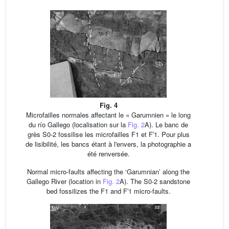
Fig. 4
Microfailles normales affectant le « Garumnien » le long
du río Gallego (localisation sur la
Fig. 2
A). Le banc de
grès S0-2 fossilise les microfailles F1 et F′1. Pour plus
de lisibilité, les bancs étant à l'envers, la photographie a
été renversée.
Normal micro-faults affecting the ‘Garumnian’ along the
Gallego River (location in
Fig. 2
A). The S0-2 sandstone
bed fossilizes the F1 and F′1 micro-faults.