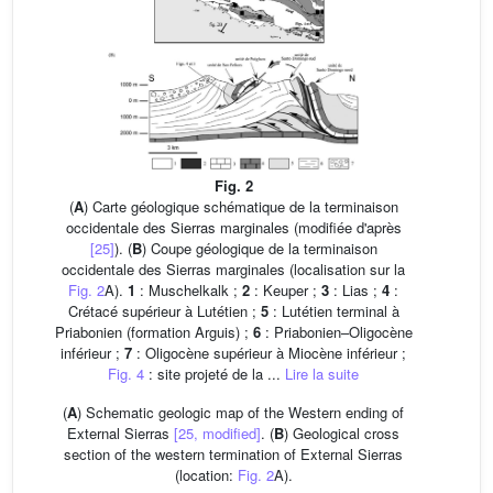
Fig. 2
(
A
) Carte géologique schématique de la terminaison
occidentale des Sierras marginales (modifiée d'après
[25]
). (
B
) Coupe géologique de la terminaison
occidentale des Sierras marginales (localisation sur la
Fig. 2
A).
1
: Muschelkalk ;
2
: Keuper ;
3
: Lias ;
4
:
Crétacé supérieur à Lutétien ;
5
: Lutétien terminal à
Priabonien (formation Arguis) ;
6
: Priabonien–Oligocène
inférieur ;
7
: Oligocène supérieur à Miocène inférieur ;
Fig. 4
: site projeté de la ...
Lire la suite
(
A
) Schematic geologic map of the Western ending of
External Sierras
[25, modified]
. (
B
) Geological cross
section of the western termination of External Sierras
(location:
Fig. 2
A).