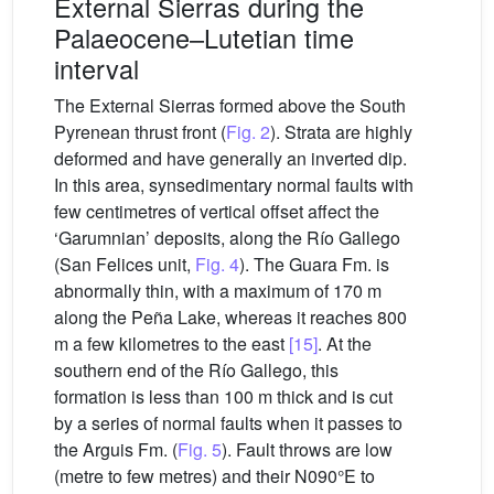
External Sierras during the
Palaeocene–Lutetian time
interval
The External Sierras formed above the South
Pyrenean thrust front (
Fig. 2
). Strata are highly
deformed and have generally an inverted dip.
In this area, synsedimentary normal faults with
few centimetres of vertical offset affect the
‘Garumnian’ deposits, along the Río Gallego
(San Felices unit,
Fig. 4
). The Guara Fm. is
abnormally thin, with a maximum of 170 m
along the Peña Lake, whereas it reaches 800
m a few kilometres to the east
[15]
. At the
southern end of the Río Gallego, this
formation is less than 100 m thick and is cut
by a series of normal faults when it passes to
the Arguis Fm. (
Fig. 5
). Fault throws are low
(metre to few metres) and their N090°E to