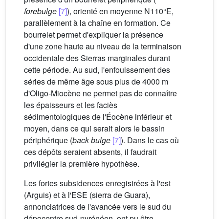
forebulge
[7]
), orienté en moyenne N110°E,
parallèlement à la chaîne en formation. Ce
bourrelet permet d'expliquer la présence
d'une zone haute au niveau de la terminaison
occidentale des Sierras marginales durant
cette période. Au sud, l'enfouissement des
séries de même âge sous plus de 4000 m
d'Oligo-Miocène ne permet pas de connaître
les épaisseurs et les faciès
sédimentologiques de l'Éocène inférieur et
moyen, dans ce qui serait alors le bassin
périphérique (
back bulge
[7]
). Dans le cas où
ces dépôts seraient absents, il faudrait
privilégier la première hypothèse.
Les fortes subsidences enregistrées à l'est
(Arguis) et à l'ESE (sierra de Guara),
annonciatrices de l'avancée vers le sud du
dépocentre sud-pyrénéen, ont pu être