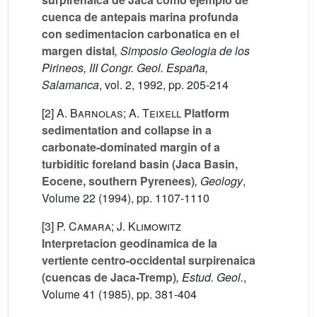
cuenca de antepais marina profunda
con sedimentacion carbonatica en el
margen distal
, Simposio Geologia de los
Pirineos, III Congr. Geol. España,
Salamanca
, vol. 2
, 1992, pp. 205-214
[2]
A. Barnolas; A. Teixell
Platform
sedimentation and collapse in a
carbonate-dominated margin of a
turbiditic foreland basin (Jaca Basin,
Eocene, southern Pyrenees)
, Geology
,
Volume 22
(1994), pp. 1107-1110
[3]
P. Camara; J. Klimowitz
Interpretacion geodinamica de la
vertiente centro-occidental surpirenaica
(cuencas de Jaca-Tremp)
, Estud. Geol.
,
Volume 41
(1985), pp. 381-404