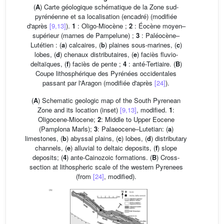
(
A
) Carte géologique schématique de la Zone sud-
pyrénéenne et sa localisation (encadré) (modifiée
d'après
[9,13]
).
1
: Oligo-Miocène ;
2
: Éocène moyen–
supérieur (marnes de Pampelune) ;
3
: Paléocène–
Lutétien : (
a
) calcaires, (
b
) plaines sous-marines, (
c
)
lobes, (
d
) chenaux distributaires, (
e
) faciès fluvio-
deltaïques, (
f
) faciès de pente ;
4
: anté-Tertiaire. (
B
)
Coupe lithosphérique des Pyrénées occidentales
passant par l'Aragon (modifiée d'après
[24]
).
(
A
) Schematic geologic map of the South Pyrenean
Zone and its location (inset)
[9,13]
, modified.
1
:
Oligocene-Miocene;
2
: Middle to Upper Eocene
(Pamplona Marls);
3
: Palaeocene–Lutetian: (
a
)
limestones, (
b
) abyssal plains, (
c
) lobes, (
d
) distributary
channels, (
e
) alluvial to deltaic deposits, (
f
) slope
deposits; (
4
) ante-Cainozoic formations. (
B
) Cross-
section at lithospheric scale of the western Pyrenees
(from
[24]
, modified).