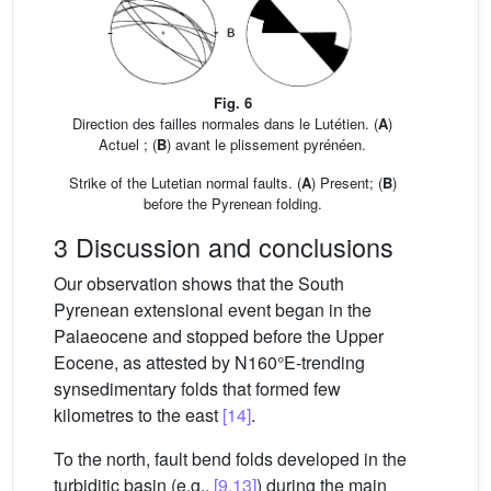
Fig. 6
Direction des failles normales dans le Lutétien. (
A
)
Actuel ; (
B
) avant le plissement pyrénéen.
Strike of the Lutetian normal faults. (
A
) Present; (
B
)
before the Pyrenean folding.
3 Discussion and conclusions
Our observation shows that the South
Pyrenean extensional event began in the
Palaeocene and stopped before the Upper
Eocene, as attested by N160°E-trending
synsedimentary folds that formed few
kilometres to the east
[14]
.
To the north, fault bend folds developed in the
turbiditic basin (e.g.,
[9,13]
) during the main