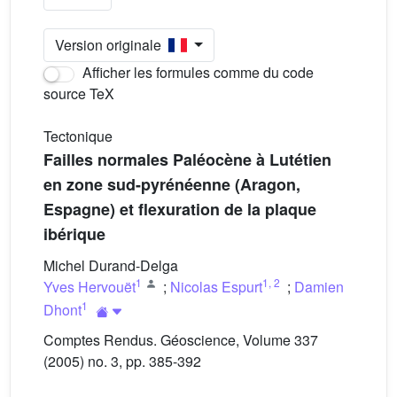
Version originale
Afficher les formules comme du code
source TeX
Tectonique
Failles normales Paléocène à Lutétien
en zone sud-pyrénéenne (Aragon,
Espagne) et flexuration de la plaque
ibérique
Michel Durand-Delga
1
1
,
2
Yves Hervouët
;
Nicolas Espurt
;
Damien
1
Dhont
Comptes Rendus. Géoscience, Volume 337
(2005) no. 3, pp. 385-392