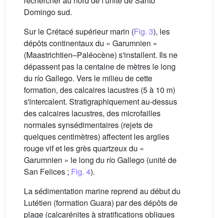
rechercher au nord de l'unité de Santo
Domingo sud.
Sur le Crétacé supérieur marin (
Fig. 3
), les
dépôts continentaux du « Garumnien »
(Maastrichtien–Paléocène) s'installent. Ils ne
dépassent pas la centaine de mètres le long
du río Gallego. Vers le milieu de cette
formation, des calcaires lacustres (5 à 10 m)
s'intercalent. Stratigraphiquement au-dessus
des calcaires lacustres, des microfailles
normales synsédimentaires (rejets de
quelques centimètres) affectent les argiles
rouge vif et les grès quartzeux du «
Garumnien » le long du río Gallego (unité de
San Felices ;
Fig. 4
).
La sédimentation marine reprend au début du
Lutétien (formation Guara) par des dépôts de
plage (calcarénites à stratifications obliques