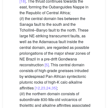
[18]
. The thrust continues towards the
east, forming the Oubanguides Nappe in
the Republic of Central Africa;
(
ii
) the central domain lies between the
Sanaga fault to the south and the
Tcholliré–Banyo fault to the north. These
large NE-striking transcurrent faults, as
well as the Adamaoua fault inside the
central domain, are regarded as possible
prolongations of the major shear zones of
NE Brazil in a pre-drift Gondwana
reconstruction
[5]
. This central domain
consists of high-grade gneisses intruded
by widespread Pan-African syntectonic
plutonic rocks of high-K calc-alkaline
affinities
[12,23,24,35]
;
(
iii
) the northern domain consists of
subordinate 830-Ma-old volcanics of
tholeiitic and alkaline affinities associated