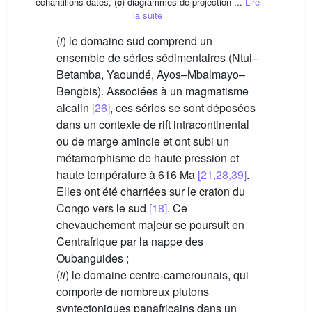
échantillons datés, (
c
) diagrammes de projection ...
Lire
la suite
(
i
) le domaine sud comprend un
ensemble de séries sédimentaires (Ntui–
Betamba, Yaoundé, Ayos–Mbalmayo–
Bengbis). Associées à un magmatisme
alcalin
[26]
, ces séries se sont déposées
dans un contexte de rift intracontinental
ou de marge amincie et ont subi un
métamorphisme de haute pression et
haute température à 616 Ma
[21,28,39]
.
Elles ont été charriées sur le craton du
Congo vers le sud
[18]
. Ce
chevauchement majeur se poursuit en
Centrafrique par la nappe des
Oubanguides ;
(
ii
) le domaine centre-camerounais, qui
comporte de nombreux plutons
syntectoniques panafricains dans un