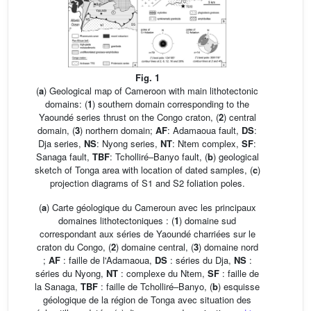
Fig. 1
(
a
) Geological map of Cameroon with main lithotectonic
domains: (
1
) southern domain corresponding to the
Yaoundé series thrust on the Congo craton, (
2
) central
domain, (
3
) northern domain;
AF
: Adamaoua fault,
DS
:
Dja series,
NS
: Nyong series,
NT
: Ntem complex,
SF
:
Sanaga fault,
TBF
: Tcholliré–Banyo fault, (
b
) geological
sketch of Tonga area with location of dated samples, (
c
)
projection diagrams of S1 and S2 foliation poles.
(
a
) Carte géologique du Cameroun avec les principaux
domaines lithotectoniques : (
1
) domaine sud
correspondant aux séries de Yaoundé charriées sur le
craton du Congo, (
2
) domaine central, (
3
) domaine nord
;
AF
: faille de l'Adamaoua,
DS
: séries du Dja,
NS
:
séries du Nyong,
NT
: complexe du Ntem,
SF
: faille de
la Sanaga,
TBF
: faille de Tcholliré–Banyo, (
b
) esquisse
géologique de la région de Tonga avec situation des