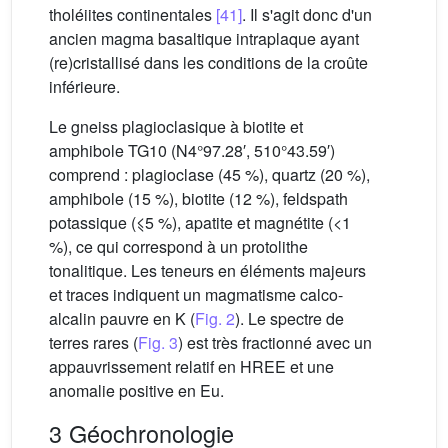
tholéiites continentales
[41]
. Il s'agit donc d'un
ancien magma basaltique intraplaque ayant
(re)cristallisé dans les conditions de la croûte
inférieure.
Le gneiss plagioclasique à biotite et
amphibole TG10 (N4°97.28′, 510°43.59′)
comprend : plagioclase (45 %), quartz (20 %),
amphibole (15 %), biotite (12 %), feldspath
potassique (⩽5 %), apatite et magnétite (<1
%), ce qui correspond à un protolithe
tonalitique. Les teneurs en éléments majeurs
et traces indiquent un magmatisme calco-
alcalin pauvre en K (
Fig. 2
). Le spectre de
terres rares (
Fig. 3
) est très fractionné avec un
appauvrissement relatif en HREE et une
anomalie positive en Eu.
3 Géochronologie