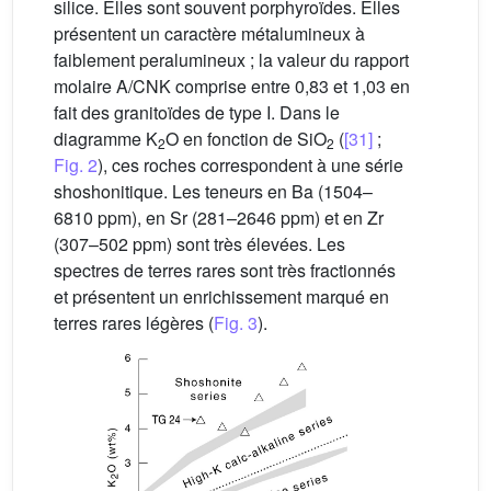
silice. Elles sont souvent porphyroïdes. Elles
présentent un caractère métalumineux à
faiblement peralumineux ; la valeur du rapport
molaire A/CNK comprise entre 0,83 et 1,03 en
fait des granitoïdes de type I. Dans le
diagramme K
O en fonction de SiO
(
[31]
;
2
2
Fig. 2
), ces roches correspondent à une série
shoshonitique. Les teneurs en Ba (1504–
6810 ppm), en Sr (281–2646 ppm) et en Zr
(307–502 ppm) sont très élevées. Les
spectres de terres rares sont très fractionnés
et présentent un enrichissement marqué en
terres rares légères (
Fig. 3
).