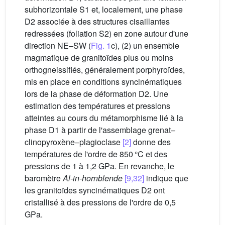
subhorizontale S1 et, localement, une phase
D2 associée à des structures cisaillantes
redressées (foliation S2) en zone autour d'une
direction NE–SW (
Fig. 1
c), (2) un ensemble
magmatique de granitoïdes plus ou moins
orthogneissifiés, généralement porphyroïdes,
mis en place en conditions syncinématiques
lors de la phase de déformation D2. Une
estimation des températures et pressions
atteintes au cours du métamorphisme lié à la
phase D1 à partir de l'assemblage grenat–
clinopyroxène–plagioclase
[2]
donne des
températures de l'ordre de 850 °C et des
pressions de 1 à 1,2 GPa. En revanche, le
baromètre
Al-in-hornblende
[9,32]
indique que
les granitoïdes syncinématiques D2 ont
cristallisé à des pressions de l'ordre de 0,5
GPa.