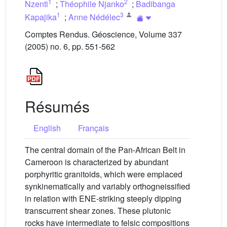
1
2
Nzenti
;
Théophile Njanko
;
Badibanga
1
3
Kapajika
;
Anne Nédélec
Comptes Rendus. Géoscience, Volume 337
(2005) no. 6, pp. 551-562
Résumés
English
Français
The central domain of the Pan-African Belt in
Cameroon is characterized by abundant
porphyritic granitoids, which were emplaced
synkinematically and variably orthogneissified
in relation with ENE-striking steeply dipping
transcurrent shear zones. These plutonic
rocks have intermediate to felsic compositions