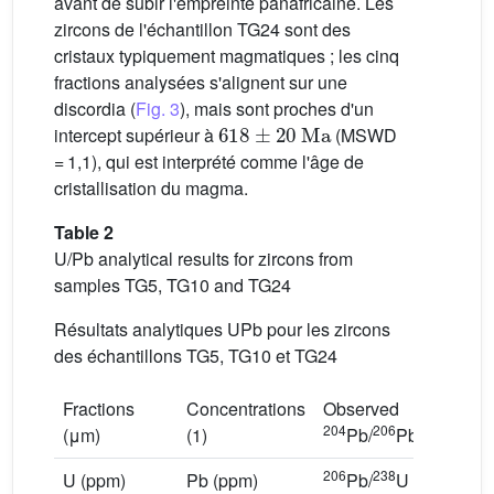
avant de subir l'empreinte panafricaine. Les
zircons de l'échantillon TG24 sont des
cristaux typiquement magmatiques ; les cinq
fractions analysées s'alignent sur une
discordia (
Fig. 3
), mais sont proches d'un
618
±
20
Ma
intercept supérieur à
(MSWD
= 1,1), qui est interprété comme l'âge de
cristallisation du magma.
Table 2
U/Pb analytical results for zircons from
samples TG5, TG10 and TG24
Résultats analytiques UPb pour les zircons
des échantillons TG5, TG10 et TG24
Fractions
Concentrations
Observed
Atomic
204
206
(μm)
(1)
Pb/
Pb
ratios (
206
238
207
2
U (ppm)
Pb (ppm)
Pb/
U
Pb/