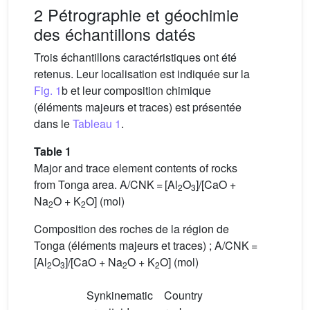
2 Pétrographie et géochimie
des échantillons datés
Trois échantillons caractéristiques ont été
retenus. Leur localisation est indiquée sur la
Fig. 1
b et leur composition chimique
(éléments majeurs et traces) est présentée
dans le
Tableau 1
.
Table 1
Major and trace element contents of rocks
from Tonga area. A/CNK = [Al
O
]/[CaO +
2
3
Na
O + K
O] (mol)
2
2
Composition des roches de la région de
Tonga (éléments majeurs et traces) ; A/CNK =
[Al
O
]/[CaO + Na
O + K
O] (mol)
2
3
2
2
Synkinematic
Country