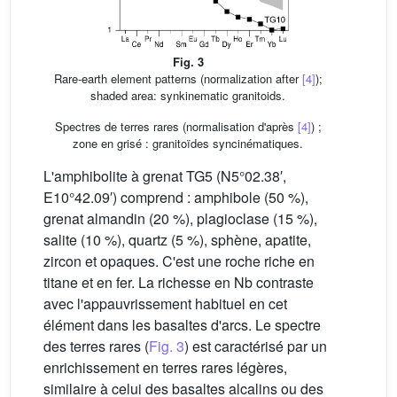
Fig. 3
Rare-earth element patterns (normalization after
[4]
);
shaded area: synkinematic granitoids.
Spectres de terres rares (normalisation d'après
[4]
) ;
zone en grisé : granitoïdes syncinématiques.
L'amphibolite à grenat TG5 (N5°02.38′,
E10°42.09′) comprend : amphibole (50 %),
grenat almandin (20 %), plagioclase (15 %),
salite (10 %), quartz (5 %), sphène, apatite,
zircon et opaques. C'est une roche riche en
titane et en fer. La richesse en Nb contraste
avec l'appauvrissement habituel en cet
élément dans les basaltes d'arcs. Le spectre
des terres rares (
Fig. 3
) est caractérisé par un
enrichissement en terres rares légères,
similaire à celui des basaltes alcalins ou des