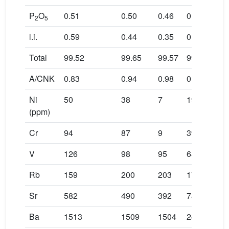
P
O
0.51
0.50
0.46
0.34
0.
2
5
l.i.
0.59
0.44
0.35
0.066
1.
Total
99.52
99.65
99.57
99.046
10
A/CNK
0.83
0.94
0.98
0.93
0.
Ni
50
38
7
19
9
(ppm)
Cr
94
87
9
39
24
V
126
98
95
65
32
Rb
159
200
203
174
19
Sr
582
490
392
780
29
Ba
1513
1509
1504
2456
17