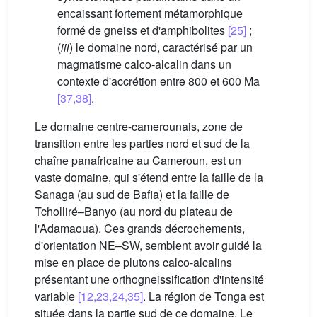
encaissant fortement métamorphique
formé de gneiss et d'amphibolites
[25]
;
(
iii
) le domaine nord, caractérisé par un
magmatisme calco-alcalin dans un
contexte d'accrétion entre 800 et 600 Ma
[37,38]
.
Le domaine centre-camerounais, zone de
transition entre les parties nord et sud de la
chaîne panafricaine au Cameroun, est un
vaste domaine, qui s'étend entre la faille de la
Sanaga (au sud de Bafia) et la faille de
Tcholliré–Banyo (au nord du plateau de
l'Adamaoua). Ces grands décrochements,
d'orientation NE–SW, semblent avoir guidé la
mise en place de plutons calco-alcalins
présentant une orthogneissification d'intensité
variable
[12,23,24,35]
. La région de Tonga est
située dans la partie sud de ce domaine. Le