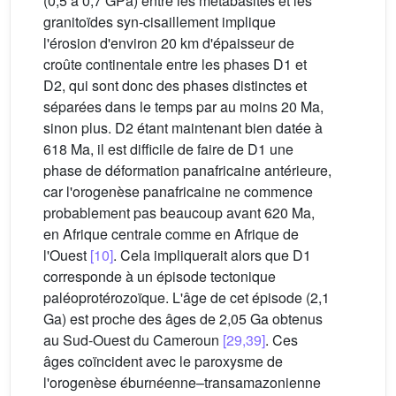
(0,5 à 0,7 GPa) entre les métabasites et les
granitoïdes syn-cisaillement implique
l'érosion d'environ 20 km d'épaisseur de
croûte continentale entre les phases D1 et
D2, qui sont donc des phases distinctes et
séparées dans le temps par au moins 20 Ma,
sinon plus. D2 étant maintenant bien datée à
618 Ma, il est difficile de faire de D1 une
phase de déformation panafricaine antérieure,
car l'orogenèse panafricaine ne commence
probablement pas beaucoup avant 620 Ma,
en Afrique centrale comme en Afrique de
l'Ouest
[10]
. Cela impliquerait alors que D1
corresponde à un épisode tectonique
paléoprotérozoïque. L'âge de cet épisode (2,1
Ga) est proche des âges de 2,05 Ga obtenus
au Sud-Ouest du Cameroun
[29,39]
. Ces
âges coïncident avec le paroxysme de
l'orogenèse éburnéenne–transamazonienne