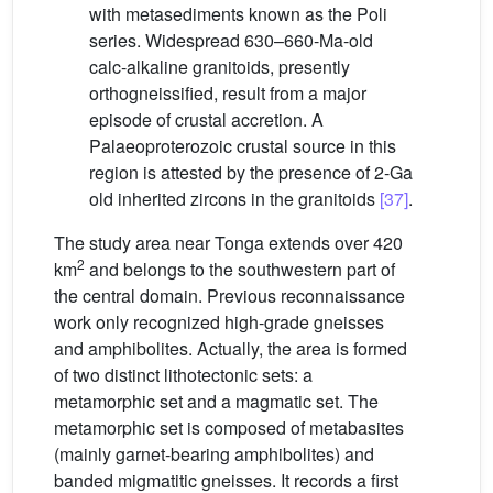
with metasediments known as the Poli
series. Widespread 630–660-Ma-old
calc-alkaline granitoids, presently
orthogneissified, result from a major
episode of crustal accretion. A
Palaeoproterozoic crustal source in this
region is attested by the presence of 2-Ga
old inherited zircons in the granitoids
[37]
.
The study area near Tonga extends over 420
2
km
and belongs to the southwestern part of
the central domain. Previous reconnaissance
work only recognized high-grade gneisses
and amphibolites. Actually, the area is formed
of two distinct lithotectonic sets: a
metamorphic set and a magmatic set. The
metamorphic set is composed of metabasites
(mainly garnet-bearing amphibolites) and
banded migmatitic gneisses. It records a first