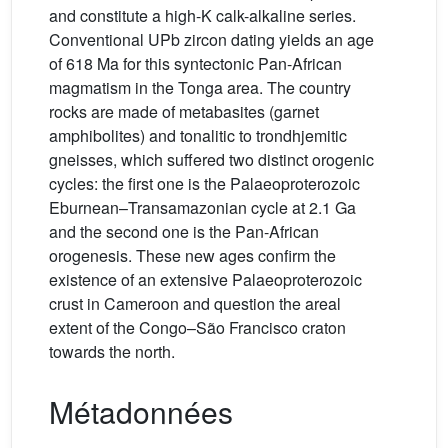
and constitute a high-K calk-alkaline series.
Conventional UPb zircon dating yields an age
of 618 Ma for this syntectonic Pan-African
magmatism in the Tonga area. The country
rocks are made of metabasites (garnet
amphibolites) and tonalitic to trondhjemitic
gneisses, which suffered two distinct orogenic
cycles: the first one is the Palaeoproterozoic
Eburnean–Transamazonian cycle at 2.1 Ga
and the second one is the Pan-African
orogenesis. These new ages confirm the
existence of an extensive Palaeoproterozoic
crust in Cameroon and question the areal
extent of the Congo–São Francisco craton
towards the north.
Métadonnées