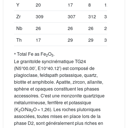
Y
20
17
8
12
15
Zr
309
307
312
348
50
Nb
26
26
26
20
19
Th
17
29
29
30
41
⁎
Total Fe as Fe
O
.
2
3
Le granitoïde syncinématique TG24
(N5°00.00′, E10°40.12′) est composé de
plagioclase, feldspath potassique, quartz,
biotite et amphibole. Apatite, zircon, allanite,
sphène et opaques constituent les phases
accessoires. C'est une monzonite quartzique
métalumineuse, ferrifère et potassique
(K
O/Na
O = 1,26). Les roches plutoniques
2
2
associées, toutes mises en place lors de la
phase D2, sont généralement plus riches en