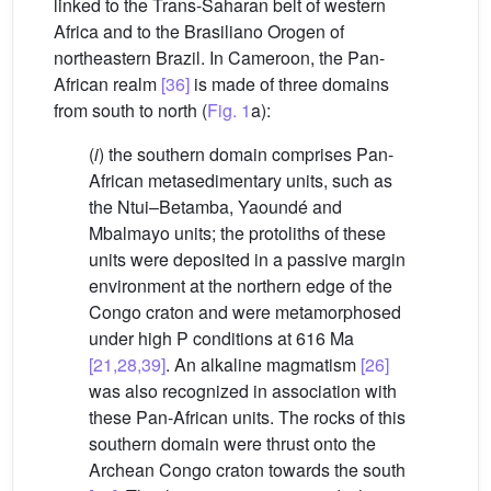
linked to the Trans-Saharan belt of western
Africa and to the Brasiliano Orogen of
northeastern Brazil. In Cameroon, the Pan-
African realm
[36]
is made of three domains
from south to north (
Fig. 1
a):
(
i
) the southern domain comprises Pan-
African metasedimentary units, such as
the Ntui–Betamba, Yaoundé and
Mbalmayo units; the protoliths of these
units were deposited in a passive margin
environment at the northern edge of the
Congo craton and were metamorphosed
under high P conditions at 616 Ma
[21,28,39]
. An alkaline magmatism
[26]
was also recognized in association with
these Pan-African units. The rocks of this
southern domain were thrust onto the
Archean Congo craton towards the south