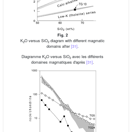
Fig. 2
K
O versus SiO
diagram with different magmatic
2
2
domains after
[31]
.
Diagramme K
O versus SiO
avec les différents
2
2
domaines magmatiques d'après
[31]
.