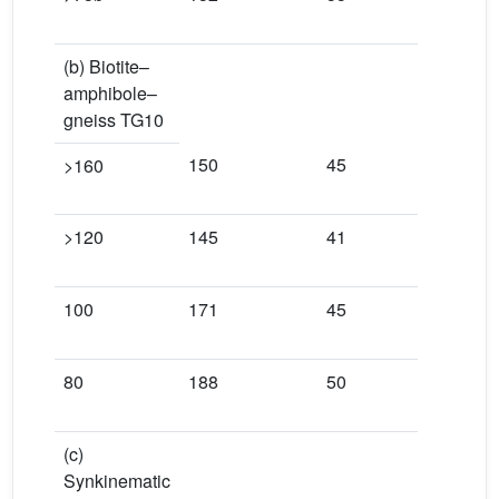
(b) Biotite–
amphibole–
gneiss TG10
150
45
0.0001
>160
>120
145
41
0.0000
100
171
45
0.0001
80
188
50
0.0002
(c)
Synkinematic