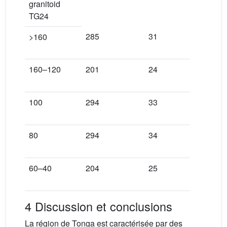
granitoid
TG24
285
31
0.0002
>160
160–120
201
24
0.0001
100
294
33
0.0001
80
294
34
0.0005
60–40
204
25
0.0001
4 Discussion et conclusions
La région de Tonga est caractérisée par des