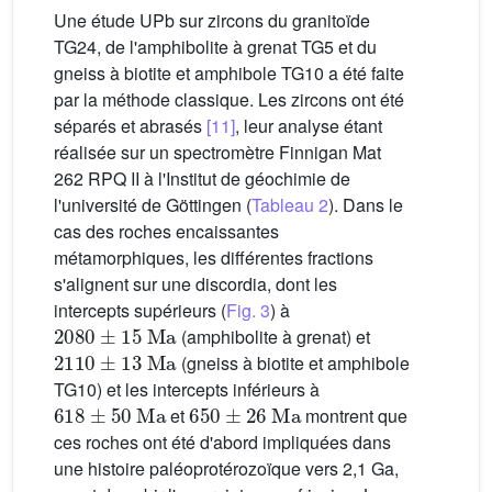
Une étude UPb sur zircons du granitoïde
TG24, de l'amphibolite à grenat TG5 et du
gneiss à biotite et amphibole TG10 a été faite
par la méthode classique. Les zircons ont été
séparés et abrasés
[11]
, leur analyse étant
réalisée sur un spectromètre Finnigan Mat
262 RPQ II à l'Institut de géochimie de
l'université de Göttingen (
Tableau 2
). Dans le
cas des roches encaissantes
métamorphiques, les différentes fractions
s'alignent sur une discordia, dont les
intercepts supérieurs (
Fig. 3
) à
2080
±
15
Ma
(amphibolite à grenat) et
2110
±
13
Ma
(gneiss à biotite et amphibole
TG10) et les intercepts inférieurs à
618
±
50
Ma
650
±
26
Ma
et
montrent que
ces roches ont été d'abord impliquées dans
une histoire paléoprotérozoïque vers 2,1 Ga,