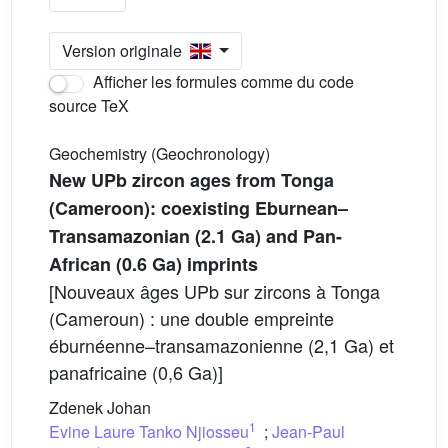
Version originale
Afficher les formules comme du code
source TeX
Geochemistry (Geochronology)
New UPb zircon ages from Tonga
(Cameroon): coexisting Eburnean–
Transamazonian (2.1 Ga) and Pan-
African (0.6 Ga) imprints
[Nouveaux âges UPb sur zircons à Tonga
(Cameroun) : une double empreinte
éburnéenne–transamazonienne (2,1 Ga) et
panafricaine (0,6 Ga)]
Zdenek Johan
1
Evine Laure Tanko Njiosseu
;
Jean-Paul