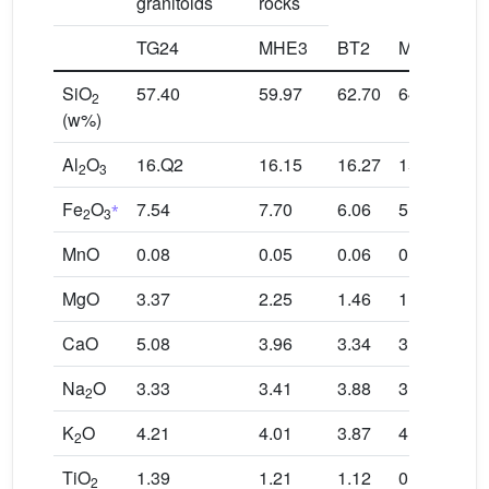
granitoids
rocks
TG24
MHE3
BT2
M
T
SiO
57.40
59.97
62.70
64.32
67
2
(w%)
Al
O
16.Q2
16.15
16.27
15.4
14
2
3
⁎
Fe
O
7.54
7.70
6.06
5.17
4.
2
3
MnO
0.08
0.05
0.06
0.03
0.
MgO
3.37
2.25
1.46
1.48
0.
CaO
5.08
3.96
3.34
3.02
3.
Na
O
3.33
3.41
3.88
3.47
3.
2
K
O
4.21
4.01
3.87
4.85
5.
2
TiO
1.39
1.21
1.12
0.9
0.
2