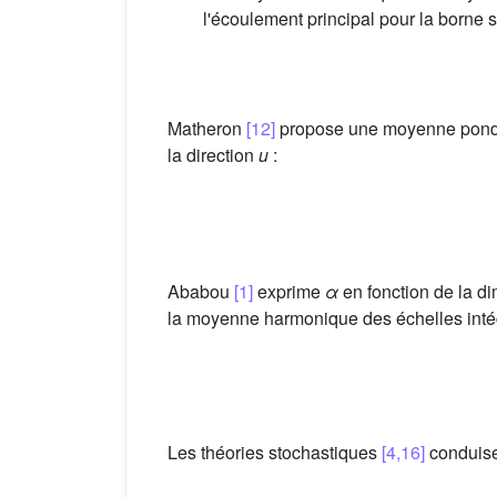
l'écoulement principal pour la borne
Matheron
[12]
propose une moyenne pondér
la direction
u
:
Ababou
[1]
exprime
α
en fonction de la d
la moyenne harmonique des échelles intég
Les théories stochastiques
[4,16]
conduise