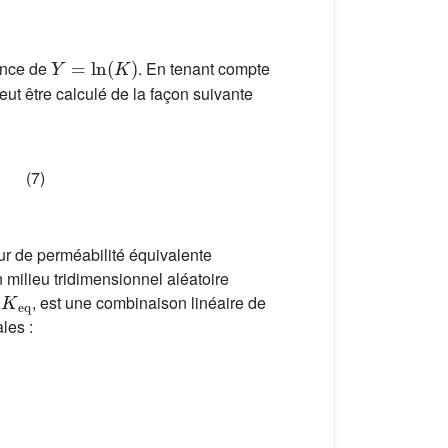
Y
=
ln
(
K
)
ance de
. En tenant compte
eut être calculé de la façon suivante
(7)
ur de perméabilité équivalente
 milieu tridimensionnel aléatoire
K
eq
,
, est une combinaison linéaire de
les :