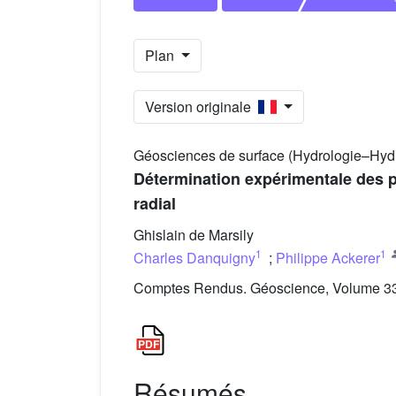
Plan
Version originale
Géosciences de surface (Hydrologie–Hyd
Détermination expérimentale des 
radial
Ghislain de Marsily
1
1
Charles Danquigny
;
Philippe Ackerer
Comptes Rendus. Géoscience, Volume 337
Résumés