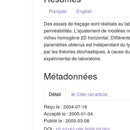
Français
English
Des essais de traçage sont réalisés au la
perméabilités. L'ajustement de modèles nu
milieu homogène 2D horizontal. Différents
paramètres obtenus est indépendant du typ
par les théories stochastiques, à cause du
expérimental de laboratoire.
Métadonnées
Détail
Citer cet article
Reçu le :
2004-07-16
Accepté le :
2005-01-04
Publié le :
2005-03-08
DOI :
10.1016/j.crte.2005.02.001