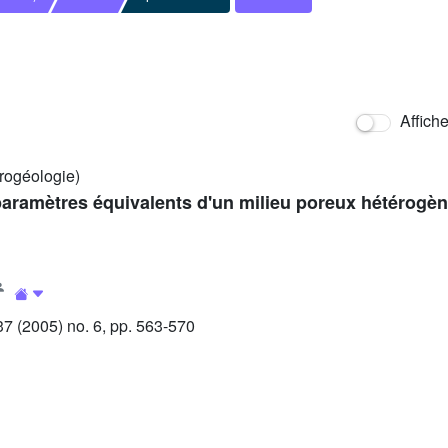
Affich
rogéologie)
paramètres équivalents d'un milieu poreux hétérogè
 (2005) no. 6, pp. 563-570