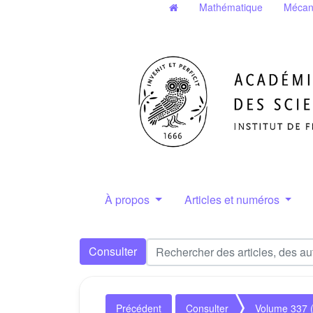
Mathématique
Mécan
À propos
Articles et numéros
Consulter
Précédent
Consulter
Volume 337 