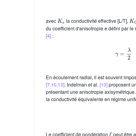
K
e
K
avec
la conductivité effective [L/T],
du coefficient d'anisotropie
e
défini par le
[4]
:
γ
En écoulement radial, il est souvent impo
[7,10,13]
. Indelman et al.
[10]
proposent une
présentant une anisotropie axisymétrique.
la conductivité équivalente en régime un
Le coefficient de pondération
ξ
peut être 