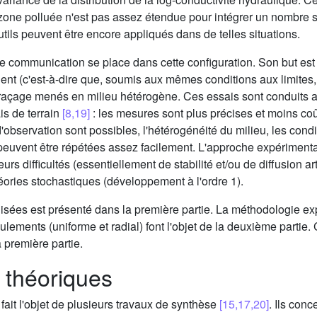
zone polluée n'est pas assez étendue pour intégrer un nombre suff
utils peuvent être encore appliqués dans de telles situations.
e communication se place dans cette configuration. Son but est d
nt (c'est-à-dire que, soumis aux mêmes conditions aux limites, 
 traçage menés en milieu hétérogène. Ces essais sont conduits a
s de terrain
[8,19]
: les mesures sont plus précises et moins c
'observation sont possibles, l'hétérogénéité du milieu, les condit
peuvent être répétées assez facilement. L'approche expérimenta
rs difficultés (essentiellement de stabilité et/ou de diffusion art
ories stochastiques (développement à l'ordre 1).
isées est présenté dans la première partie. La méthodologie exp
lements (uniforme et radial) font l'objet de la deuxième partie.
 première partie.
 théoriques
fait l'objet de plusieurs travaux de synthèse
[15,17,20]
. Ils con