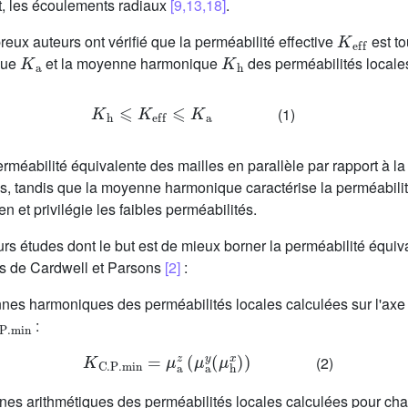
t, les écoulements radiaux
[9,13,18]
.
K
eff
ux auteurs ont vérifié que la perméabilité effective
est to
K
a
K
h
ique
et la moyenne harmonique
des perméabilités locales
K
h
⩽
K
eff
⩽
K
a
(1)
rméabilité équivalente des mailles en parallèle par rapport à la
es, tandis que la moyenne harmonique caractérise la perméabilit
n et privilégie les faibles perméabilités.
eurs études dont le but est de mieux borner la perméabilité équi
nes de Cardwell et Parsons
[2]
:
es harmoniques des perméabilités locales calculées sur l'axe p
P
.
min
:
K
C
.
P
.
min
=
μ
a
z
(
μ
a
y
(
μ
h
x
)
)
(2)
s arithmétiques des perméabilités locales calculées pour cha