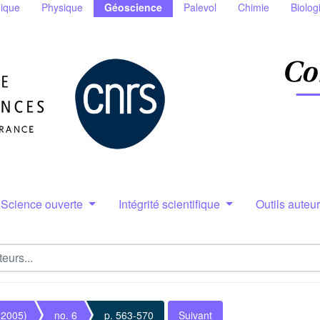
ique
Physique
Géoscience
Palevol
Chimie
Biolog
Science ouverte
Intégrité scientifique
Outils auteu
(2005)
no. 6
p. 563-570
Suivant