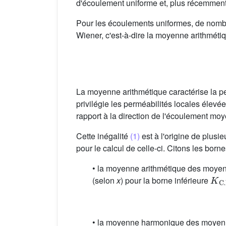
d'écoulement uniforme et, plus récemmen
Pour les écoulements uniformes, de nombre
Wiener, c'est-à-dire la moyenne arithmét
La moyenne arithmétique caractérise la pe
privilégie les perméabilités locales élevé
rapport à la direction de l'écoulement moye
Cette inégalité
(1)
est à l'origine de plusi
pour le calcul de celle-ci. Citons les bor
• la moyenne arithmétique des moyenn
K
C
.
(selon
x
) pour la borne inférieure
• la moyenne harmonique des moyenne