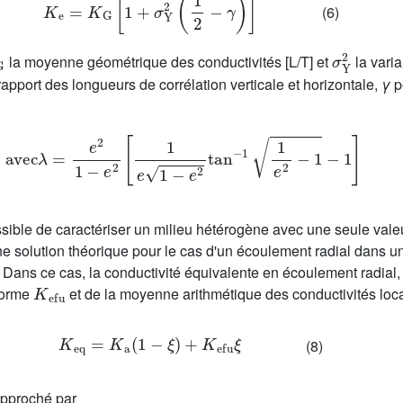
(6)
G
σ
Y
2
la moyenne géométrique des conductivités [L/T] et
la vari
 rapport des longueurs de corrélation verticale et horizontale,
γ
p
=
λ
2
avec
λ
=
e
2
1
−
e
2
[
1
e
1
−
e
2
tan
−1
1
e
2
−
1
−
1
]
ssible de caractériser un milieu hétérogène avec une seule vale
 solution théorique pour le cas d'un écoulement radial dans un
 Dans ce cas, la conductivité équivalente en écoulement radial
K
efu
iforme
et de la moyenne arithmétique des conductivités loca
K
eq
=
K
a
(
1
−
ξ
)
+
K
efu
ξ
(8)
approché par