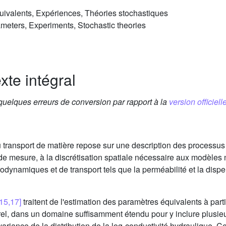
uivalents, Expériences, Théories stochastiques
meters, Experiments, Stochastic theories
xte intégral
 quelques erreurs de conversion par rapport à la
version officielle
 transport de matière repose sur une description des processu
de mesure, à la discrétisation spatiale nécessaire aux modèles
rodynamiques et de transport tels que la perméabilité et la dispe
[15,17]
traitent de l'estimation des paramètres équivalents à part
rel, dans un domaine suffisamment étendu pour y inclure plusie
ovariance de la distribution de la log-conductivité hydraulique