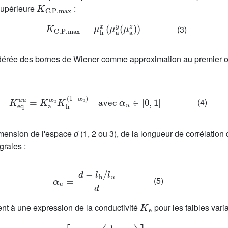
K
C
.
P
.
max
 supérieure
:
K
C
.
P
.
max
=
μ
h
x
(
μ
a
y
(
μ
a
z
)
)
(3)
ée des bornes de Wiener comme approximation au premier ordr
K
eq
u
u
=
K
a
α
u
K
h
(
1
−
α
u
)
avec
α
u
∈
[
0
,
1
]
(4)
imension de l'espace
d
(1, 2 ou 3), de la longueur de corrélation
rales :
α
u
=
d
−
l
h
/
l
u
d
(5)
K
e
nt à une expression de la conductivité
pour les faibles vari
K
e
=
K
G
[
1
+
σ
Y
2
(
1
2
−
γ
)
]