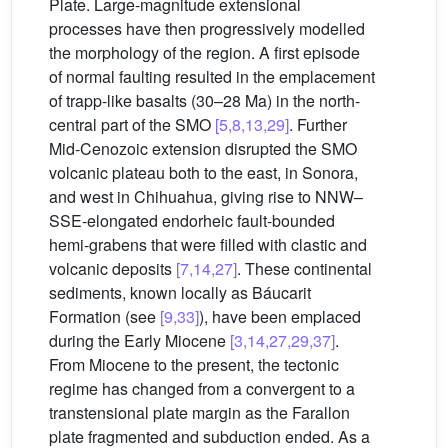
Plate. Large-magnitude extensional
processes have then progressively modelled
the morphology of the region. A first episode
of normal faulting resulted in the emplacement
of trapp-like basalts (30–28 Ma) in the north-
central part of the SMO
[5,8,13,29]
. Further
Mid-Cenozoic extension disrupted the SMO
volcanic plateau both to the east, in Sonora,
and west in Chihuahua, giving rise to NNW–
SSE-elongated endorheic fault-bounded
hemi-grabens that were filled with clastic and
volcanic deposits
[7,14,27]
. These continental
sediments, known locally as Báucarit
Formation (see
[9,33]
), have been emplaced
during the Early Miocene
[3,14,27,29,37]
.
From Miocene to the present, the tectonic
regime has changed from a convergent to a
transtensional plate margin as the Farallon
plate fragmented and subduction ended. As a