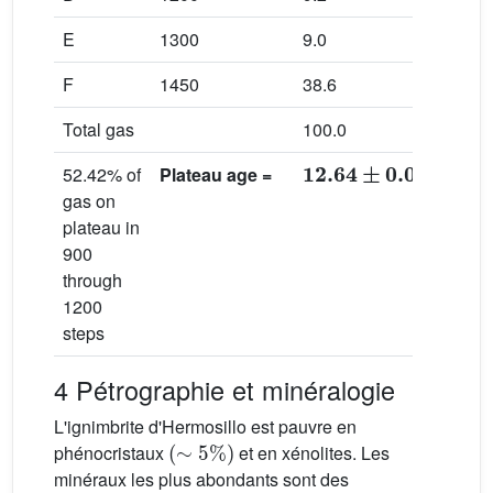
E
1300
9.0
67.2
F
1450
38.6
76.5
Total gas
100.0
70.7
12.64
±
0.09
52.42% of
Plateau age
=
gas on
plateau in
900
through
1200
steps
4 Pétrographie et minéralogie
L'ignimbrite d'Hermosillo est pauvre en
(
∼
5
%
)
phénocristaux
et en xénolites. Les
minéraux les plus abondants sont des