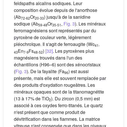
feldspaths alcalins sodiques. Leur
composition évolue depuis de l'anorthose
(Ab
Or
) jusqu'à de la sanidine
72-62
20-33
sodique (Ab
Or
,
Fig. 3
). Les minéraux
59-48
35-51
ferromagnésiens sont représentés par du
pyroxène de couleur verte, légèrement
pléochroïque. Il s'agit de ferroaugite (Wo
41-
En
Fs
)
[32]
. Les pyroxènes plus
43
7-9
48-52
magnésiens trouvés dans l'un des
échantillons (H96–6) sont des xénocristaux
(
Fig. 3
). De la fayalite (Fa
) est aussi
96
présente, mais elle est souvent remplacée par
des produits d'oxydation rougeâtres. Les
minéraux opaques sont de la titanomagnétite
(13 à 17% de TiO
). Du zircon (0,5 mm) est
2
associé à ces oxydes ferro-titanés. Le quartz
n'est présent que comme produit de
dévitrification dans les fiammes. La matrice
vitreuse n'est conservée que dans les niveaux