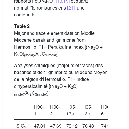
rapports FeO
/Al
O
[18,19]
et quartz
2
3
normatif/ferromagnésiens
[21]
, une
comendite.
Table 2
Major and trace element data on Middle
Miocene basalt and ignimbrite from
Hermosillo. PI = Peralkaline index [(Na
O +
2
K
O)
/Al
O
]
2
(mole)
2
3(mole)
Analyses chimiques (majeurs et traces) des
basaltes et de 1'ignimbrite du Miocène Moyen
de la région d'Hermosillo. PI = Indice
d'hyperalcalinité [(Na
O + K
O)
2
2
/Al
O
]
(mole)
2
3
(mole)
H96-
H96-
H95-
H95-
H96-
1
2
13a
13b
61
H2-9
SiO
47.31
47.69
73.12
76.43
74.98
74.66
2