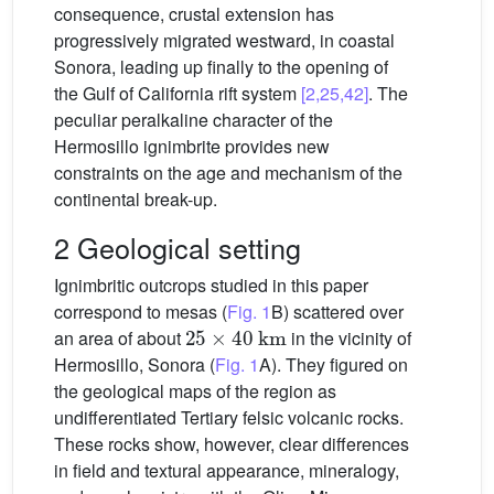
consequence, crustal extension has
progressively migrated westward, in coastal
Sonora, leading up finally to the opening of
the Gulf of California rift system
[2,25,42]
. The
peculiar peralkaline character of the
Hermosillo ignimbrite provides new
constraints on the age and mechanism of the
continental break-up.
2 Geological setting
Ignimbritic outcrops studied in this paper
correspond to mesas (
Fig. 1
B) scattered over
25
×
40
km
an area of about
in the vicinity of
Hermosillo, Sonora (
Fig. 1
A). They figured on
the geological maps of the region as
undifferentiated Tertiary felsic volcanic rocks.
These rocks show, however, clear differences
in field and textural appearance, mineralogy,