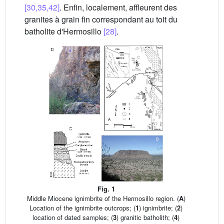
[30,35,42]
. Enfin, localement, affleurent des
granites à grain fin correspondant au toit du
batholite d'Hermosillo
[28]
.
Fig. 1
Middle Miocene ignimbrite of the Hermosillo region. (
A
)
Location of the ignimbrite outcrops; (
1
) ignimbrite; (
2
)
location of dated samples; (
3
) granitic batholith; (
4
)