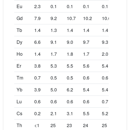
Eu
2.3
0.1
0.1
0.1
0.1
0.1
Gd
7.9
9.2
10.7
10.2
10.6
10.9
Tb
1.4
1.3
1.4
1.4
1.4
1.4
Dy
6.6
9.1
9.0
9.7
9.3
9.9
Ho
1.4
1.7
1.8
1.7
2.0
1.9
Er
3.8
5.3
5.5
5.6
5.4
5.4
Tm
0.7
0.5
0.5
0.6
0.6
0.6
Yb
3.9
5.0
6.2
5.4
5.4
6.1
Lu
0.6
0.6
0.6
0.6
0.7
0.6
Cs
0.2
2.1
3.1
5.5
5.2
6
Th
<1
25
23
24
25
25