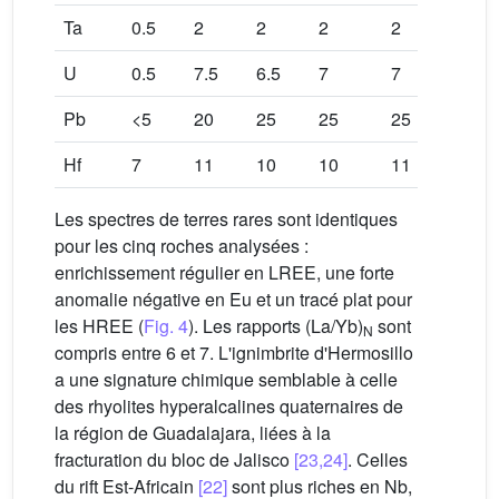
Ta
0.5
2
2
2
2
2
U
0.5
7.5
6.5
7
7
7
Pb
<5
20
25
25
25
20
Hf
7
11
10
10
11
11
Les spectres de terres rares sont identiques
pour les cinq roches analysées :
enrichissement régulier en LREE, une forte
anomalie négative en Eu et un tracé plat pour
les HREE (
Fig. 4
). Les rapports (La/Yb)
sont
N
compris entre 6 et 7. L'ignimbrite d'Hermosillo
a une signature chimique semblable à celle
des rhyolites hyperalcalines quaternaires de
la région de Guadalajara, liées à la
fracturation du bloc de Jalisco
[23,24]
. Celles
du rift Est-Africain
[22]
sont plus riches en Nb,