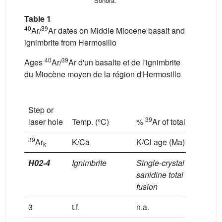
Sonora.
Table 1
40
39
Ar/
Ar dates on Middle Miocene basalt and
ignimbrite from Hermosillo
40
39
Ages
Ar/
Ar d'un basalte et de l'ignimbrite
du Miocène moyen de la région d'Hermosillo
Step or
Radio
39
laser hole
Temp. (°C)
%
Ar of total
yield 
39
Ar
K/Ca
K/Cl age (Ma)
(Ma)
k
H02-4
Ignimbrite
Single-crystal
J
=
sanidine total
0.003
fusion
0.35
3
t.f.
n.a.
96.7