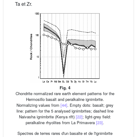
Ta et Zr.
Fig. 4
Chondrite normalized rare earth element patterns for the
Hermosillo basalt and peralkaline ignimbrite.
Normalizing values from
[44]
. Empty dots: basalt; grey
line: pattern for the 5 analysed ignimbrites; dashed line
Naivasha ignimbrite (Kenya rift)
[22]
; light-grey field:
peralkaline rhyolites from La Primavera
[23]
.
Spectres de terres rares d'un basalte et de l'ignimbrite