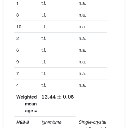
1
t.f.
n.a.
90.4
8
t.f.
n.a.
92.2
10
t.f.
n.a.
98.1
2
t.f.
n.a.
95.9
6
t.f.
n.a.
97.3
9
t.f.
n.a.
99.6
7
t.f.
n.a.
97.2
4
t.f.
n.a.
99.2
12.44
±
0.05
Weighted
mean
age
=
Single-crystal
J
=
H98-8
Ignimbrite