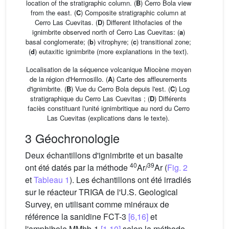
location of the stratigraphic column. (
B
) Cerro Bola view
from the east. (
C
) Composite stratigraphic column at
Cerro Las Cuevitas. (
D
) Different lithofacies of the
ignimbrite observed north of Cerro Las Cuevitas: (
a
)
basal conglomerate; (
b
) vitrophyre; (
c
) transitional zone;
(
d
) eutaxitic ignimbrite (more explanations in the text).
Localisation de la séquence volcanique Miocène moyen
de la région d'Hermosillo. (
A
) Carte des affleurements
d'ignimbrite. (
B
) Vue du Cerro Bola depuis l'est. (
C
) Log
stratigraphique du Cerro Las Cuevitas ; (
D
) Différents
faciès constituant l'unité ignimbritique au nord du Cerro
Las Cuevitas (explications dans le texte).
3 Géochronologie
Deux échantillons d'ignimbrite et un basalte
40
39
ont été datés par la méthode
Ar/
Ar (
Fig. 2
et
Tableau 1
). Les échantillons ont été irradiés
sur le réacteur TRIGA de l'U.S. Geological
Survey, en utilisant comme minéraux de
référence la sanidine FCT-3
[6,16]
et
l'amphibole MMhb-1
[1,10]
selon la méthode