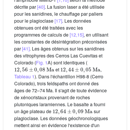
décrite par
[40]
. La fusion laser a été utilisée
pour les sanidines, le chauffage par paliers
pour le plagioclase
[17]
. Les données
obtenues ont été traitées avec les
programmes de calculs de
[12,15]
, en utilisant
les constantes de désintégration préconisées
par
[41]
. Les âges obtenus sur les sanidines
des vitrophyres des Cerros Las Cuevitas et
Colorado (
Fig. 1
A) sont identiques (
12
,
56
±
0
,
08
Ma
12
,
44
±
0
,
05
Ma
et
,
Tableau 1
). Dans l'échantillon H98-8 (Cerro
Colorado), trois feldspaths ont donné des
âges de 72–74 Ma. Il s'agit de toute évidence
de xénocristaux provenant de roches
plutoniques laramiennes. Le basalte a fourni
12
,
64
±
0
,
09
Ma
un âge plateau de
sur
plagioclase. Les données géochronologiques
mettent ainsi en évidence l'existence d'un