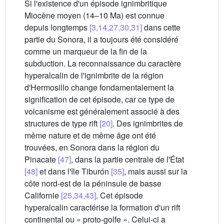
Si l'existence d'un épisode ignimbritique
Miocène moyen (14–10 Ma) est connue
depuis longtemps
[3,14,27,30,31]
dans cette
partie du Sonora, il a toujours été considéré
comme un marqueur de la fin de la
subduction. La reconnaissance du caractère
hyperalcalin de l'ignimbrite de la région
d'Hermosillo change fondamentalement la
signification de cet épisode, car ce type de
volcanisme est généralement associé à des
structures de type rift
[20]
. Des ignimbrites de
même nature et de même âge ont été
trouvées, en Sonora dans la région du
Pinacate
[47]
, dans la partie centrale de l'État
[48]
et dans l'île Tiburón
[35]
, mais aussi sur la
côte nord-est de la péninsule de basse
Californie
[25,34,43]
. Cet épisode
hyperalcalin caractérise la formation d'un rift
continental ou « proto-golfe ». Celui-ci a