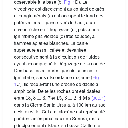
observable à la base (b,
Fig. 1
D). Le
vitrophyre est directement au contact de grès
et conglomérats (a) qui occupent le fond des
paléovallées. Il passe, vers le haut, à un
niveau riche en lithophyses (c), puis à une
ignimbrite gris violacé (d) très soudée, à
fiammes aplaties blanches. La partie
supérieure est silicifiée et dévitrifiée
consécutivement à la circulation de fluides
ayant accompagné le dégazage de la coulée.
Des basaltes affleurent parfois sous cette
ignimbrite, sans discordance majeure (
Fig.
1
C). Ils recouvrent une brèche de dacite à
amphibole. De telles roches ont été datées
18
,
8
±
3
,
7
15
,
3
±
2
,
4
Ma
entre
et
[30,31]
dans la Sierra Santa Ursula, à 100 km au sud
d'Hermosillo. Cet arc miocène est représenté
par des faciès proximaux en Sonora, mais
principalement distaux en basse Californie