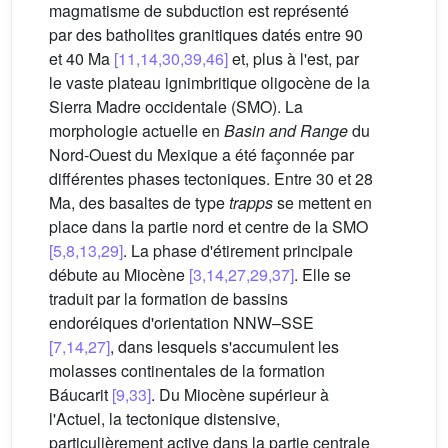
magmatisme de subduction est représenté
par des batholites granitiques datés entre 90
et 40 Ma
[11,14,30,39,46]
et, plus à l'est, par
le vaste plateau ignimbritique oligocène de la
Sierra Madre occidentale (SMO). La
morphologie actuelle en
Basin and Range
du
Nord-Ouest du Mexique a été façonnée par
différentes phases tectoniques. Entre 30 et 28
Ma, des basaltes de type
trapps
se mettent en
place dans la partie nord et centre de la SMO
[5,8,13,29]
. La phase d'étirement principale
débute au Miocène
[3,14,27,29,37]
. Elle se
traduit par la formation de bassins
endoréiques d'orientation NNW–SSE
[7,14,27]
, dans lesquels s'accumulent les
molasses continentales de la formation
Báucarit
[9,33]
. Du Miocène supérieur à
l'Actuel, la tectonique distensive,
particulièrement active dans la partie centrale