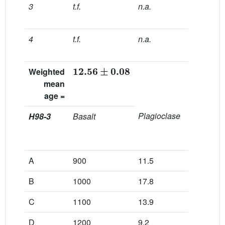
3
t.f.
n.a.
98.4
4
t.f.
n.a.
99.6
12.56
±
0.08
Weighted
mean
age
=
Plagioclase
J
=
H98-3
Basalt
0.004
0.25
A
900
11.5
57.8
B
1000
17.8
70.2
C
1100
13.9
70.3
D
1200
9.2
67.6