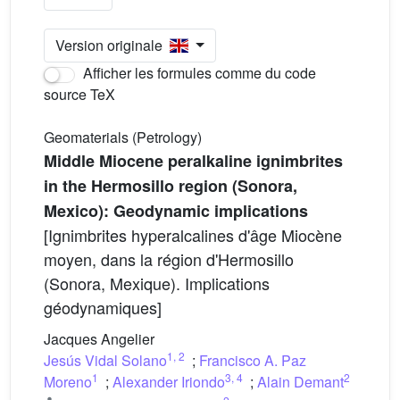
Version originale
Afficher les formules comme du code
source TeX
Geomaterials (Petrology)
Middle Miocene peralkaline ignimbrites
in the Hermosillo region (Sonora,
Mexico): Geodynamic implications
[Ignimbrites hyperalcalines d'âge Miocène
moyen, dans la région d'Hermosillo
(Sonora, Mexique). Implications
géodynamiques]
Jacques Angelier
1
,
2
Jesús Vidal Solano
;
Francisco A. Paz
1
3
,
4
2
Moreno
;
Alexander Iriondo
;
Alain Demant