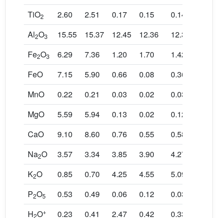
TiO
2.60
2.51
0.17
0.15
0.14
0.15
2
Al
O
15.55
15.37
12.45
12.36
12.37
12.53
2
3
Fe
O
6.29
7.36
1.20
1.70
1.42
1.40
2
3
FeO
7.15
5.90
0.66
0.08
0.36
0.28
MnO
0.22
0.21
0.03
0.02
0.03
0.05
MgO
5.59
5.94
0.13
0.02
0.12
0.17
CaO
9.10
8.60
0.76
0.55
0.58
0.42
Na
O
3.57
3.34
3.85
3.90
4.27
5.28
2
K
O
0.85
0.70
4.25
4.55
5.09
4.95
2
P
O
0.53
0.49
0.06
0.12
0.03
0.02
2
5
+
H
O
0.23
0.41
2.47
0.42
0.33
0.33
2