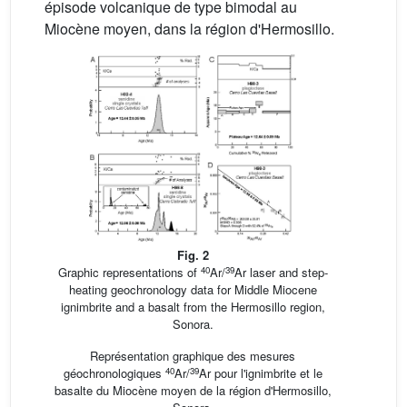
épisode volcanique de type bimodal au
Miocène moyen, dans la région d'Hermosillo.
Fig. 2
40
39
Graphic representations of
Ar/
Ar laser and step-
heating geochronology data for Middle Miocene
ignimbrite and a basalt from the Hermosillo region,
Sonora.
Représentation graphique des mesures
40
39
géochronologiques
Ar/
Ar pour l'ignimbrite et le
basalte du Miocène moyen de la région d'Hermosillo,