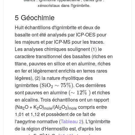
xénocristaux dans l'ignimbrite.
5 Géochimie
Huit échantillons d'ignimbrite et deux de
basalte ont été analysés par ICP-OES pour
les majeurs et par ICP-MS pour les traces.
Les analyses chimiques soulignent (1) le
caractère transitionnel des basaltes (riches en
titane, pauvres en silice et en alumine, riches
en fer et légèrement enrichis en terres rares
légères), (2) la nature rhyolitique des
(
SiO
2
∼
75
%
)
ignimbrites
. Ces dernières
(
∼
12
%
)
sont pauvres en alumine
et riches
en alcalins. Trois échantillons ont un rapport
(Na
O + K
O)
/(Al
O
)
compris entre
2
2
mole
2
3
mole
1,01 et 1,12 et possèdent de ce fait de
l'aegyrine normative (
Tableau 2
). L'ignimbrite
de la région d'Hermosillo est, d'après les
t