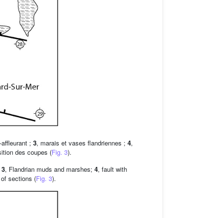
affleurant ;
3
, marais et vases flandriennes ;
4
,
sition des coupes (
Fig. 3
).
;
3
, Flandrian muds and marshes;
4
, fault with
 of sections (
Fig. 3
).