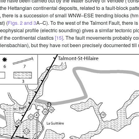
ile have been carried out by the Water Survey of Vendée (‘consei
the Hettangian continental deposits, related to a fault-block patt
, there is a succession of small WNW–ESE trending blocks (hm t
t) (
Figs. 2 and 3
A–C). To the west of the Talmont Fault, there 
physical profile (electric sounding) gives a similar tectonic pic
of the continental clastics
[15]
. The fault movements probably con
ensbachian), but they have not been precisely documented till