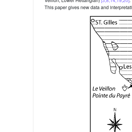
Veillon, Lower Hettangian)
[3,8,14,19,20]
.
This paper gives new data and interpretat