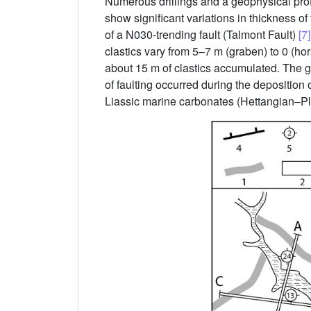
Numerous drillings and a geophysical prof
show significant variations in thickness of 
of a N030-trending fault (Talmont Fault)
[7]
clastics vary from 5–7 m (graben) to 0 (hors
about 15 m of clastics accumulated. The geo
of faulting occurred during the deposition 
Liassic marine carbonates (Hettangian–Pli