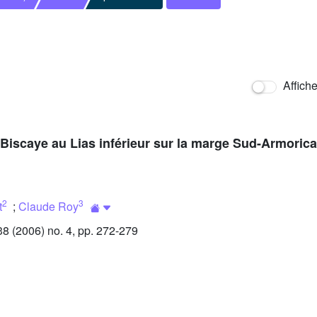
Affich
 Biscaye au Lias inférieur sur la marge Sud-Armorica
2
3
t
;
Claude Roy
 (2006) no. 4, pp. 272-279