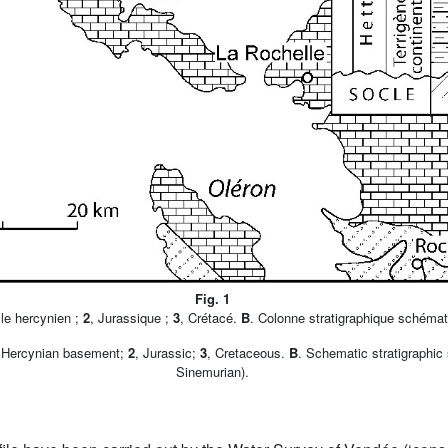
Fig. 1
cle hercynien ;
2
, Jurassique ;
3
, Crétacé.
B
. Colonne stratigraphique schémat
 Hercynian basement;
2
, Jurassic;
3
, Cretaceous.
B
. Schematic stratigraphic 
Sinemurian).