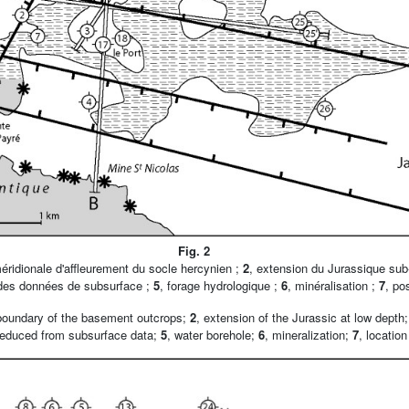
Fig. 2
méridionale d'affleurement du socle hercynien ;
2
, extension du Jurassique sub-
t des données de subsurface ;
5
, forage hydrologique ;
6
, minéralisation ;
7
, po
 boundary of the basement outcrops;
2
, extension of the Jurassic at low depth
educed from subsurface data;
5
, water borehole;
6
, mineralization;
7
, location