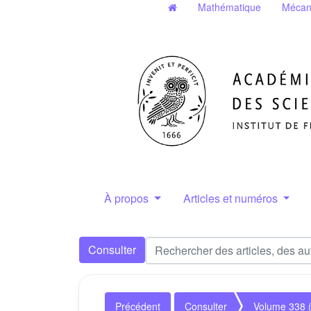
Mathématique
Mécan
À propos
Articles et numéros
Consulter
Précédent
Consulter
Volume 338 