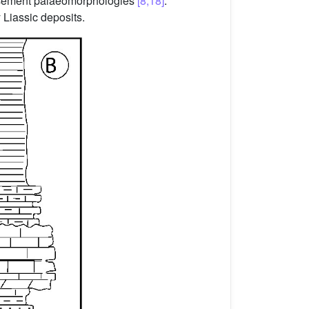
basement palaeomorphologies
[8,18]
.
 Liassic deposits.