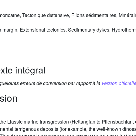
ricaine, Tectonique distensive, Filons sédimentaires, Minérali
margin, Extensional tectonics, Sedimentary dykes, Hydrothermal
xte intégral
 quelques erreurs de conversion par rapport à la
version officielle
sion
the Liassic marine transgression (Hettangian to Pliensbachian, 
inental terrigenous deposits (for example, the well-known dinosau