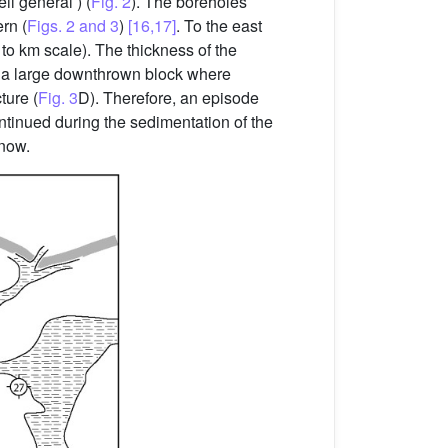
l général’) (
Fig. 2
). The boreholes
ern (
Figs. 2 and 3
)
[16,17]
. To the east
o km scale). The thickness of the
is a large downthrown block where
ture (
Fig. 3
D). Therefore, an episode
tinued during the sedimentation of the
 now.