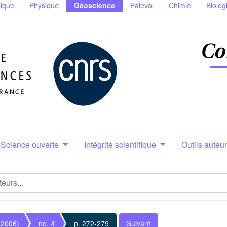
ique
Physique
Géoscience
Palevol
Chimie
Biolog
Science ouverte
Intégrité scientifique
Outils auteu
(2006)
no. 4
p. 272-279
Suivant