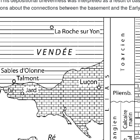
 This depositional unevenness was interpreted as a result of 
ions about the connections between the basement and the Early