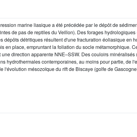
ression marine liasique a été précédée par le dépôt de sédimen
eintes de pas de reptiles du Veillon). Des forages hydrologiques 
s dépôts détritiques résultent d'une fracturation éoliasique en 
is en place, empruntant la foliation du socle métamorphique. C
t une direction apparente NNE–SSW. Des couloirs minéralisés (s
ons hydrothermales contemporaines, au moins pour partie, de l'e
 l'évolution mésozoïque du rift de Biscaye (golfe de Gascogne),