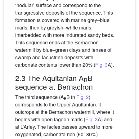
‘nodular’ surface and correspond to the
transgressive deposits of the sequence. This
formation is covered with marine grey–blue
marls, then by greyish–white marls
interbedded with more indurated sandy beds.
This sequence ends at the Bernachon
watermill by blue–green clays and lenses of
swamp and lacustrine deposits with
carbonate contents lower than 20% (
Fig. 3
A).
2.3 The Aquitanian A
B
B
sequence at Bernachon
The third sequence (A
B in
Fig. 2
)
B
corresponds to the Upper Aquitanian. It
outcrops at the Bernachon watermill, where it
begins with open lagoon marls (
Fig. 3
A) and
at L’Ariey. The facies passes upward to more
oxygenated, carbonate-rich (60–80%)