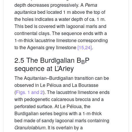
depth decreases progressively. A
Perna
aquitanica
bed located 1 m above the top of
the holes indicates a water depth of ca
.
1 m.
This bed is covered with lagoonal marls and
continental clays. The sequence ends with a
1-m-thick lacustrine limestone corresponding
to the Agenais grey limestone
[15,24]
.
2.5 The Burdigalian B
P
B
sequence at L’Ariey
The Aquitanian–Burdigalian transition can be
observed in Le Péloua and La Bourasse
(
Figs. 1 and 2
). The lacustrine limestone ends
with pedogenetic calcareous breccia and a
perforated surface. At Le Péloua, the
Burdigalian series begins with a 1-m-thick
bed made of sandy lagoonal marls containing
Granulolabium
. It is overlain by a