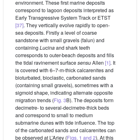
environment. These first marine deposits
correspond to lagoon deposits interpreted as
Early Transgressive System Track or ETST
[37]
. They vertically evolve rapidly to open-
sea deposits. Firstly a level of coarse
sandstone with small gravels (falun) and
containing
Lucina
and shark teeth
corresponds to outer-beach deposits and fills
the tidal ravinement surface
sensu
Allen
[1]
. It
is covered with 6–7-m-thick calcarenites and
bioturbated, bioclastic, carbonated sands
(containing small gravels), sometimes with a
sigmoid shape, indicating alternate opposite
migration trends (
Fig. 3
B). The deposits form
decimetre- to several-decimetre-thick beds
and correspond to small to medium
submarine dunes with tide influence. The top
of the carbonated sands and calcarenites can
be observed at L’Ariey (
Figs. 1 and 2
). At this