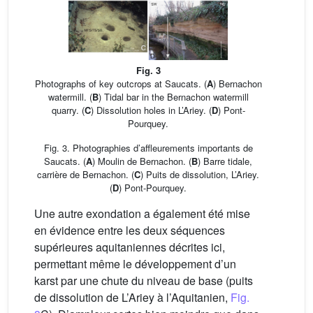
Fig. 3
Photographs of key outcrops at Saucats. (
A
) Bernachon
watermill. (
B
) Tidal bar in the Bernachon watermill
quarry. (
C
) Dissolution holes in L’Ariey. (
D
) Pont-
Pourquey.
Fig. 3. Photographies d’affleurements importants de
Saucats. (
A
) Moulin de Bernachon. (
B
) Barre tidale,
carrière de Bernachon. (
C
) Puits de dissolution, L’Ariey.
(
D
) Pont-Pourquey.
Une autre exondation a également été mise
en évidence entre les deux séquences
supérieures aquitaniennes décrites ici,
permettant même le développement d’un
karst par une chute du niveau de base (puits
de dissolution de L’Ariey à l’Aquitanien,
Fig.