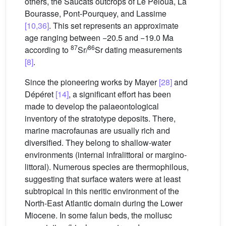
others, the Saucats outcrops of Le Péloua, La
Bourasse, Pont-Pourquey, and Lassime
[10,36]
. This set represents an approximate
age ranging between −20.5 and −19.0 Ma
87
86
according to
Sr/
Sr dating measurements
[8]
.
Since the pioneering works by Mayer
[28]
and
Dépéret
[14]
, a significant effort has been
made to develop the palaeontological
inventory of the stratotype deposits. There,
marine macrofaunas are usually rich and
diversified. They belong to shallow-water
environments (internal infralittoral or margino-
littoral). Numerous species are thermophilous,
suggesting that surface waters were at least
subtropical in this neritic environment of the
North-East Atlantic domain during the Lower
Miocene. In some falun beds, the mollusc