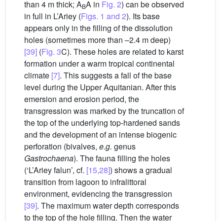
than 4 m thick; A
A in
Fig. 2
) can be observed
B
in full in L’Ariey (
Figs. 1 and 2
). Its base
appears only in the filling of the dissolution
holes (sometimes more than –2.4 m deep)
[39]
(
Fig. 3
C). These holes are related to karst
formation under a warm tropical continental
climate
[7]
. This suggests a fall of the base
level during the Upper Aquitanian. After this
emersion and erosion period, the
transgression was marked by the truncation of
the top of the underlying top-hardened sands
and the development of an intense biogenic
perforation (bivalves,
e.g.
genus
Gastrochaena
). The fauna filling the holes
(‘L’Ariey falun’, cf.
[15,28]
) shows a gradual
transition from lagoon to infralittoral
environment, evidencing the transgression
[39]
. The maximum water depth corresponds
to the top of the hole filling. Then the water