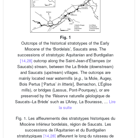
Fig. 1
Outcrops of the historical stratotypes of the Early
Miocene of the ‘Bordelais’, Saucats area. The
successions of stratotypic Aquitanian and Burdigalian
[14,28]
outcrop along the Saint-Jean-d’Étampes (or
Saucats) stream, between the La Brède (downstream)
and Saucats (upstream) villages. The outcrops are
mainly located near watermills (
e.g
., la Mole, Augey,
Bois Pertus [‘Partus’
in litteris
], Bernachon, L’Église
mills), or bridges (Lassus, Pont-Pourquey), or are
preserved by the ‘Réserve naturelle géologique de
Saucats–La Brède’ such as L’Ariey, La Bourasse, ...
Lire
la suite
Fig. 1. Les affleurements des stratotypes historiques du
Miocène inférieur bordelais, région de Saucats. Les
successions de l’Aquitanien et du Burdigalien
stratotypiques
[14,28]
affleurent le long du ruisseau de