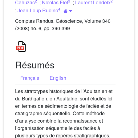
2
3
2
Cahuzac
;
Nicolas Fiet
;
Laurent Londeix
4
;
Jean-Loup Rubino
Comptes Rendus. Géoscience, Volume 340
(2008) no. 6, pp. 390-399
Résumés
Français
English
Les stratotypes historiques de l’Aquitanien et
du Burdigalien, en Aquitaine, sont étudiés ici
en termes de sédimentologie de faciès et de
stratigraphie séquentielle. Cette méthode
d’analyse combine la reconnaissance et
l’organisation séquentielle des faciès à
plusieurs types de repères stratigraphiques.