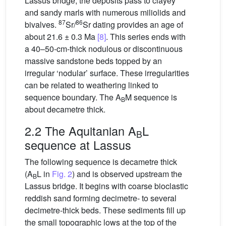
Lassus bridge, the deposits pass to clayey
and sandy marls with numerous miliolids and
87
86
bivalves.
Sr/
Sr dating provides an age of
about 21.6 ± 0.3 Ma
[8]
. This series ends with
a 40–50-cm-thick nodulous or discontinuous
massive sandstone beds topped by an
irregular ‘nodular’ surface. These irregularities
can be related to weathering linked to
sequence boundary. The A
M sequence is
B
about decametre thick.
2.2 The Aquitanian A
L
B
sequence at Lassus
The following sequence is decametre thick
(A
L in
Fig. 2
) and is observed upstream the
B
Lassus bridge. It begins with coarse bioclastic
reddish sand forming decimetre- to several
decimetre-thick beds. These sediments fill up
the small topographic lows at the top of the