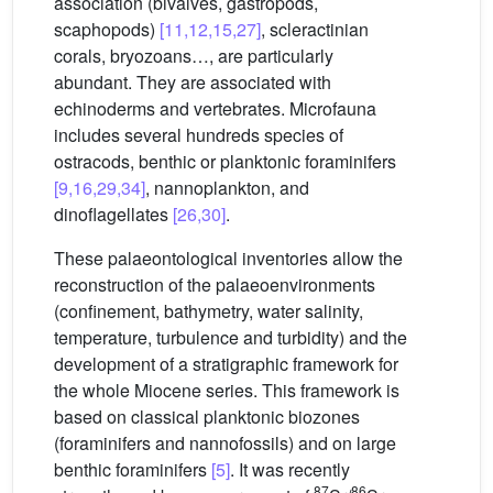
association (bivalves, gastropods,
scaphopods)
[11,12,15,27]
, scleractinian
corals, bryozoans…, are particularly
abundant. They are associated with
echinoderms and vertebrates. Microfauna
includes several hundreds species of
ostracods, benthic or planktonic foraminifers
[9,16,29,34]
, nannoplankton, and
dinoflagellates
[26,30]
.
These palaeontological inventories allow the
reconstruction of the palaeoenvironments
(confinement, bathymetry, water salinity,
temperature, turbulence and turbidity) and the
development of a stratigraphic framework for
the whole Miocene series. This framework is
based on classical planktonic biozones
(foraminifers and nannofossils) and on large
benthic foraminifers
[5]
. It was recently
87
86