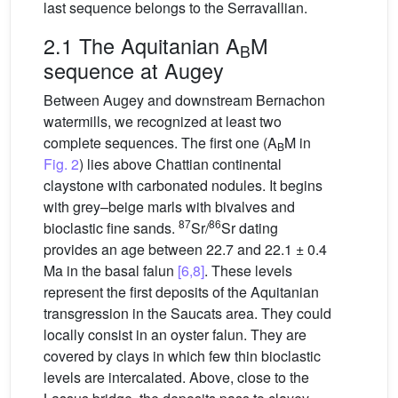
last sequence belongs to the Serravallian.
2.1 The Aquitanian A
M
B
sequence at Augey
Between Augey and downstream Bernachon
watermills, we recognized at least two
complete sequences. The first one (A
M in
B
Fig. 2
) lies above Chattian continental
claystone with carbonated nodules. It begins
with grey–beige marls with bivalves and
87
86
bioclastic fine sands.
Sr/
Sr dating
provides an age between 22.7 and 22.1 ± 0.4
Ma in the basal falun
[6,8]
. These levels
represent the first deposits of the Aquitanian
transgression in the Saucats area. They could
locally consist in an oyster falun. They are
covered by clays in which few thin bioclastic
levels are intercalated. Above, close to the