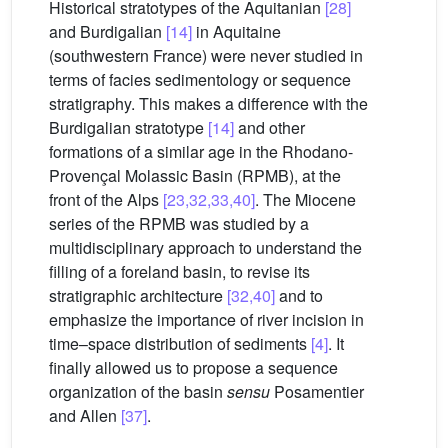
Historical stratotypes of the Aquitanian
[28]
and Burdigalian
[14]
in Aquitaine
(southwestern France) were never studied in
terms of facies sedimentology or sequence
stratigraphy. This makes a difference with the
Burdigalian stratotype
[14]
and other
formations of a similar age in the Rhodano-
Provençal Molassic Basin (RPMB), at the
front of the Alps
[23,32,33,40]
. The Miocene
series of the RPMB was studied by a
multidisciplinary approach to understand the
filling of a foreland basin, to revise its
stratigraphic architecture
[32,40]
and to
emphasize the importance of river incision in
time–space distribution of sediments
[4]
. It
finally allowed us to propose a sequence
organization of the basin
sensu
Posamentier
and Allen
[37]
.