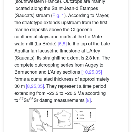
(southwestern France). Outcrops are mainly
located along the Saint-Jean-d’Étampes
(Saucats) stream (
Fig. 1
). According to Mayer,
the stratotype extends upstream from the first
marine deposits above the Oligocene
continental clays and marls at the La Mole
watermill (La Brède)
[6,8]
to the top of the Late
Aquitanian lacustrine limestone at L’Ariey
(Saucats). Its straightline extent is 2.8 km. The
complete outcropping series from Augey to
Bernachon and L’Ariey sections
[10,25,35]
forms a cumulated thickness of approximately
30 m
[8,25,35]
. They represent a time period
extending from −22.5 to −20.5 Ma according
87
86
to
Sr/
Sr dating measurements
[8]
.