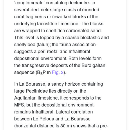
‘conglomerate’ containing decimetre- to
several-decimetre-large clasts of rounded
coral fragments or reworked blocks of the
underlying lacustrine limestone. The blocks
are wrapped in shell-rich carbonated sand.
This level is topped by a coarse bioclastic and
shelly bed (falun); the fauna association
suggests a peri-reefal and infralittoral
depositional environment. Both levels form
the transgressive deposits of the Burdigalian
sequence (B
P in
Fig. 2
).
B
In La Bourasse, a sandy horizon containing
large Pectinidae lies directly on the
Aquitanian limestone. It corresponds to the
MFS, but the depositional environment
remains infralittoral. Lateral correlation
between Le Péloua and La Bourasse
(horizontal distance is 80 m) shows that a pre-