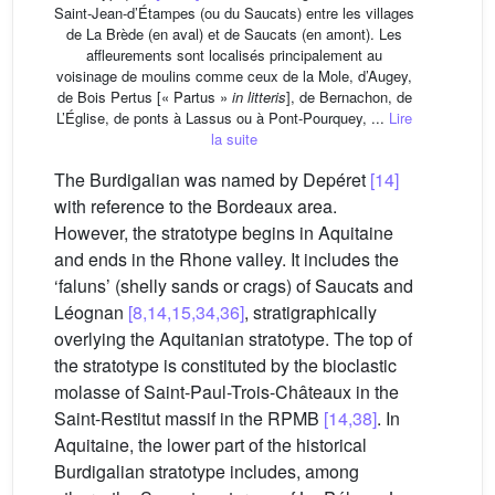
Saint-Jean-d’Étampes (ou du Saucats) entre les villages
de La Brède (en aval) et de Saucats (en amont). Les
affleurements sont localisés principalement au
voisinage de moulins comme ceux de la Mole, d’Augey,
de Bois Pertus [« Partus »
in litteris
], de Bernachon, de
L’Église, de ponts à Lassus ou à Pont-Pourquey, ...
Lire
la suite
The Burdigalian was named by Depéret
[14]
with reference to the Bordeaux area.
However, the stratotype begins in Aquitaine
and ends in the Rhone valley. It includes the
‘faluns’ (shelly sands or crags) of Saucats and
Léognan
[8,14,15,34,36]
, stratigraphically
overlying the Aquitanian stratotype. The top of
the stratotype is constituted by the bioclastic
molasse of Saint-Paul-Trois-Châteaux in the
Saint-Restitut massif in the RPMB
[14,38]
. In
Aquitaine, the lower part of the historical
Burdigalian stratotype includes, among