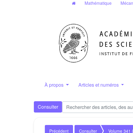
Mathématique
Mécan
À propos
Articles et numéros
Consulter
Précédent
Consulter
Volume 341 