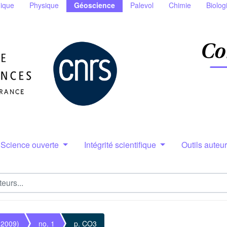
ique
Physique
Géoscience
Palevol
Chimie
Biolog
Science ouverte
Intégrité scientifique
Outils auteu
(2009)
no. 1
p. CO3