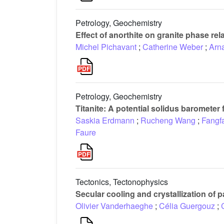
Petrology, Geochemistry
Effect of anorthite on granite phase re
Michel Pichavant
;
Catherine Weber
;
Arna
Petrology, Geochemistry
Titanite: A potential solidus baromete
Saskia Erdmann
;
Rucheng Wang
;
Fangf
Faure
Tectonics, Tectonophysics
Secular cooling and crystallization of 
Olivier Vanderhaeghe
;
Célia Guergouz
;