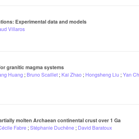
lations: Experimental data and models
ud Villaros
r for granitic magma systems
ang Huang
;
Bruno Scaillet
;
Kai Zhao
;
Hongsheng Liu
;
Yan C
partially molten Archaean continental crust over 1 Ga
Cécile Fabre
;
Stéphanie Duchêne
;
David Baratoux