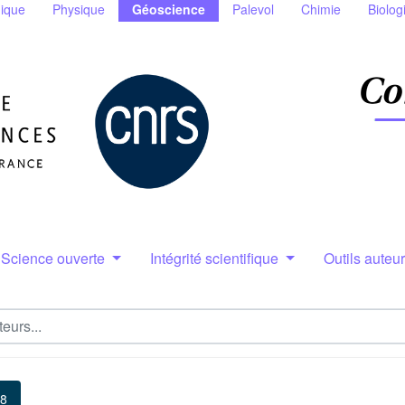
ique
Physique
Géoscience
Palevol
Chimie
Biolog
Science ouverte
Intégrité scientifique
Outils auteu
 8