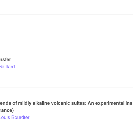
nsfer
Gaillard
rends of mildly alkaline volcanic suites: An experimental ins
France)
Louis Bourdier