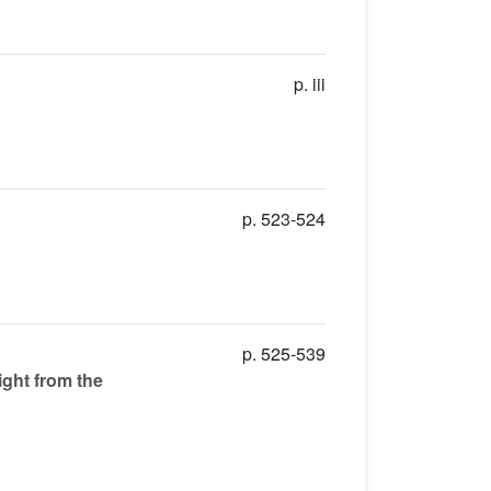
p. iii
p. 523-524
p. 525-539
ight from the