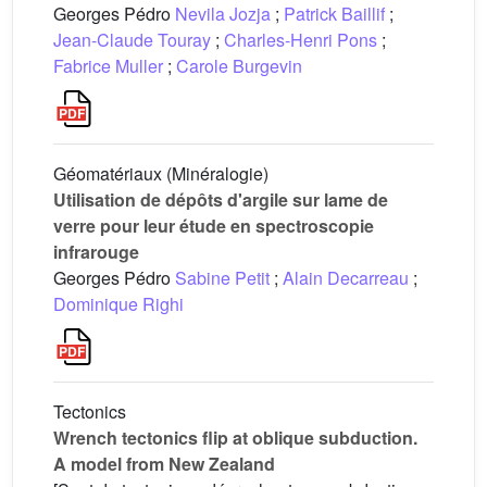
Georges Pédro
Nevila Jozja
;
Patrick Baillif
;
Jean-Claude Touray
;
Charles-Henri Pons
;
Fabrice Muller
;
Carole Burgevin
Géomatériaux (Minéralogie)
Utilisation de dépôts d'argile sur lame de
verre pour leur étude en spectroscopie
infrarouge
Georges Pédro
Sabine Petit
;
Alain Decarreau
;
Dominique Righi
Tectonics
Wrench tectonics flip at oblique subduction.
A model from New Zealand