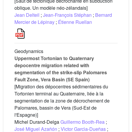
[Saut de tectonique décrochante en subduction
oblique. Un modèle néo-zélandais]
Jean Delteil
;
Jean-François Stéphan
;
Bernard
Mercier de Lépinay
;
Étienne Ruellan
Geodynamics
Uppermost Tortonian to Quaternary
depocentre migration related with
segmentation of the strike-slip Palomares
Fault Zone, Vera Basin (SE Spain)
[Migration des dépocentres sédimentaires du
Tortonien terminal au Quaternaire, liée à la
segmentation de la zone de décrochement de
Palomares, bassin de Vera (Sud-Est de
l'Espagne)]
Michel Durand-Delga
Guillermo Booth-Rea
;
José Miguel Azañón
;
Vı́ctor Garcı́a-Dueñas
;