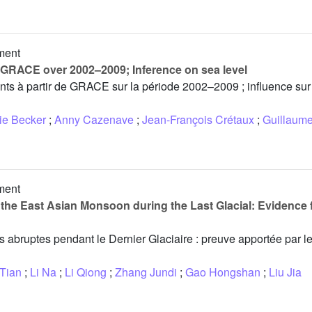
ment
 GRACE over 2002–2009; Inference on sea level
ents à partir de GRACE sur la période 2002–2009 ; influence sur
ie Becker
;
Anny Cazenave
;
Jean-François Crétaux
;
Guillaume
ment
in the East Asian Monsoon during the Last Glacial: Evidenc
s abruptes pendant le Dernier Glaciaire : preuve apportée par l
Tian
;
Li Na
;
Li Qiong
;
Zhang Jundi
;
Gao Hongshan
;
Liu Jia