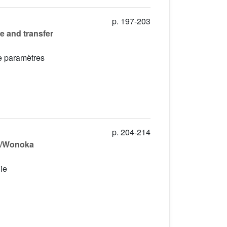
p. 197-203
e and transfer
de paramètres
p. 204-214
am/Wonoka
ie