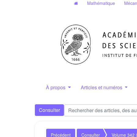
Mathématique
Mécan
À propos
Articles et numéros
Consulter
Précédent
Consulter
Volume 342 