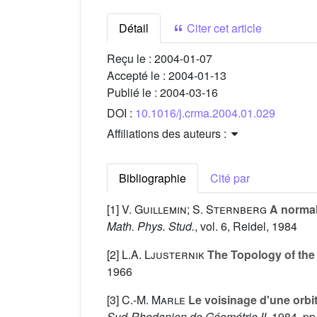
Détail
Citer cet article
Reçu le :
2004-01-07
Accepté le :
2004-01-13
Publié le :
2004-03-16
DOI :
10.1016/j.crma.2004.01.029
Affiliations des auteurs :
Bibliographie
Cité par
[1]
V. Guillemin; S. Sternberg
A normal
Math. Phys. Stud.
, vol. 6
, Reidel, 1984
[2]
L.A. Ljusternik
The Topology of the 
1966
[3]
C.-M. Marle
Le voisinage d'une orbi
Sud-Rhodanien de Géométrie II
, 1984, pp