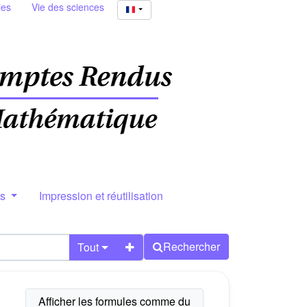
ies
Vie des sciences
rs
Impression et réutilisation
Rechercher
Tout