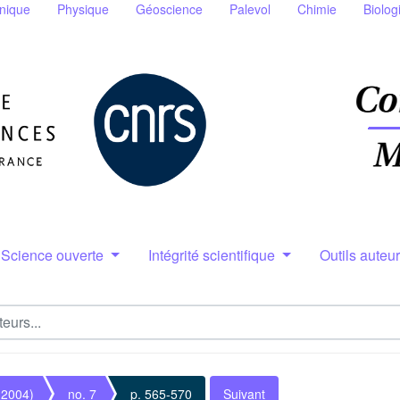
nique
Physique
Géoscience
Palevol
Chimie
Biolog
Science ouverte
Intégrité scientifique
Outils auteu
(2004)
no. 7
p. 565-570
Suivant