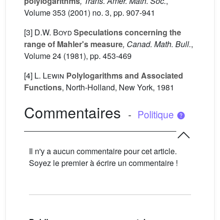
polylogarithms
, Trans. Amer. Math. Soc.
,
Volume 353
(2001) no. 3, pp. 907-941
[3]
D.W. Boyd
Speculations concerning the
range of Mahler's measure
, Canad. Math. Bull.
,
Volume 24
(1981), pp. 453-469
[4]
L. Lewin
Polylogarithms and Associated
Functions
, North-Holland, New York, 1981
Commentaires
-
Politique
Il n'y a aucun commentaire pour cet article.
Soyez le premier à écrire un commentaire !