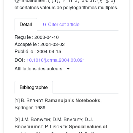
-linéairement
et certaines valeurs de polylogarithmes multiples.
Détail
Citer cet article
Reçu le :
2003-04-10
Accepté le :
2004-03-02
Publié le :
2004-04-15
DOI :
10.1016/j.crma.2004.03.021
Affiliations des auteurs :
Bibliographie
[1]
B. Berndt
Ramanujan's Notebooks
,
Springer, 1989
[2]
J.M. Borwein; D.M. Bradley; D.J.
Broadhurst; P. Lisonĕk
Special values of