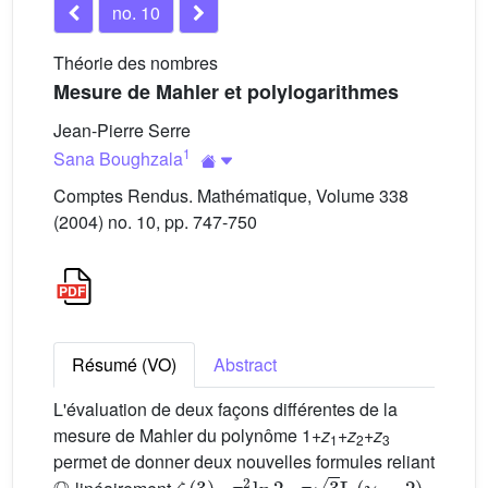
no. 10
Théorie des nombres
Mesure de Mahler et polylogarithmes
Jean-Pierre Serre
1
Sana Boughzala
Comptes Rendus. Mathématique, Volume 338
(2004) no. 10, pp. 747-750
Résumé (VO)
Abstract
L'évaluation de deux façons différentes de la
mesure de Mahler du polynôme 1+
z
+
z
+
z
1
2
3
permet de donner deux nouvelles formules reliant
ℚ
ζ
(
3
)
,
π
2
ln
2
,
π
3
L
(
χ
-
3
,
2
)