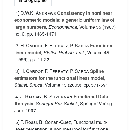
Bibliographie
[1]
D.W.K. Andrews
Consistency in nonlinear
econometric models: a generic uniform law of
large numbers
, Econometrica
, Volume 55
(1987)
no. 6, pp. 1465-1471
[2]
H. Cardot; F. Ferraty; P. Sarda
Functional
linear model
, Statist. Probab. Lett.
, Volume 45
(1999), pp. 11-22
[3]
H. Cardot; F. Ferraty; P. Sarda
Spline
estimators for the functional linear model
,
Statist. Sinica
, Volume 13
(2003), pp. 571-591
[4]
J. Ramsay; B. Silverman
Functional Data
Analysis
, Springer Ser. Statist.
, Springer-Verlag,
June 1997
[5] F. Rossi, B. Conan-Guez, Functional multi-
layer perceptron: a nonlinear tool for functional