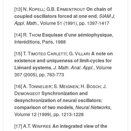
[13]
N. Kopell; G.B. Ermentrout
On chain of
coupled oscillators forced at one end
, SIAM J.
Appl. Math.
, Volume 51
(1991), pp. 1397-1417
[14]
R. Thom
Esquisse d'une sémiophysique
,
Interéditions, Paris, 1988
[15]
T. Timoteo Carletti; G. Villari
A note on
existence and uniqueness of limit-cycles for
Liénard systems
, J. Math. Anal. Appl.
, Volume
307
(2005), pp. 763-773
[16]
A. Tonnelier; S. Meignen; H. Bosch; J.
Demongeot
Synchronization and
desynchronization of neural oscillators:
comparison of two models
, Neural Networks
,
Volume 12
(1999), pp. 1213-1228
[17]
A.T. Winfree
An integrated view of the