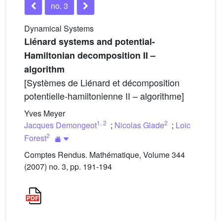
no. 3
Dynamical Systems
Liénard systems and potential-
Hamiltonian decomposition II –
algorithm
[Systèmes de Liénard et décomposition
potentielle-hamiltonienne II – algorithme]
Yves Meyer
1
,
2
2
Jacques Demongeot
;
Nicolas Glade
;
Loic
2
Forest
Comptes Rendus. Mathématique, Volume 344
(2007) no. 3, pp. 191-194