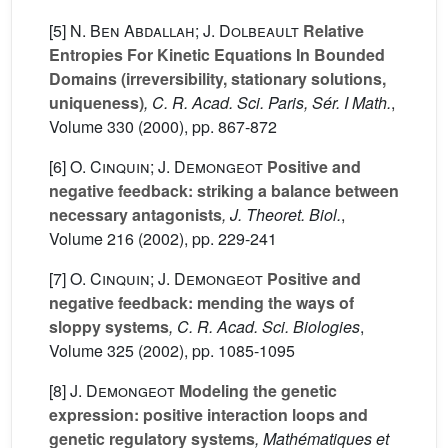
[5]
N. Ben Abdallah; J. Dolbeault
Relative
Entropies For Kinetic Equations In Bounded
Domains (irreversibility, stationary solutions,
uniqueness)
, C. R. Acad. Sci. Paris, Sér. I Math.
,
Volume 330
(2000), pp. 867-872
[6]
O. Cinquin; J. Demongeot
Positive and
negative feedback: striking a balance between
necessary antagonists
, J. Theoret. Biol.
,
Volume 216
(2002), pp. 229-241
[7]
O. Cinquin; J. Demongeot
Positive and
negative feedback: mending the ways of
sloppy systems
, C. R. Acad. Sci. Biologies
,
Volume 325
(2002), pp. 1085-1095
[8]
J. Demongeot
Modeling the genetic
expression: positive interaction loops and
genetic regulatory systems
, Mathématiques et