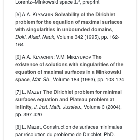
Lorentz–Minkowski space
, preprint
[5]
A.A. Klyachin
Solvability of the Dirichlet
problem for the equation of maximal surfaces
with singularities in unbounded domains
,
Dokl. Akad. Nauk
, Volume 342
(1995), pp. 162-
164
[6]
A.A. Klyachin; V.M. Miklyukov
The
existence of solutions with singularities of the
equation of maximal surfaces in a Minkowski
space
, Mat. Sb.
, Volume 184
(1993), pp. 103-124
[7]
L. Mazet
The Dirichlet problem for minimal
surfaces equation and Plateau problem at
infinity
, J. Inst. Math. Jussieu.
, Volume 3
(2004),
pp. 397-420
[8] L. Mazet, Construction de surfaces minimales
par résolution du problème de Dirichlet, PhD.