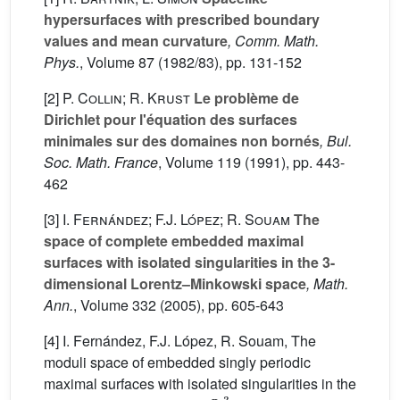
hypersurfaces with prescribed boundary
values and mean curvature
, Comm. Math.
Phys.
, Volume 87
(1982/83), pp. 131-152
[2]
P. Collin; R. Krust
Le problème de
Dirichlet pour l'équation des surfaces
minimales sur des domaines non bornés
, Bul.
Soc. Math. France
, Volume 119
(1991), pp. 443-
462
[3]
I. Fernández; F.J. López; R. Souam
The
space of complete embedded maximal
surfaces with isolated singularities in the 3-
dimensional Lorentz–Minkowski space
, Math.
Ann.
, Volume 332
(2005), pp. 605-643
[4] I. Fernández, F.J. López, R. Souam, The
moduli space of embedded singly periodic
maximal surfaces with isolated singularities in the
L
3