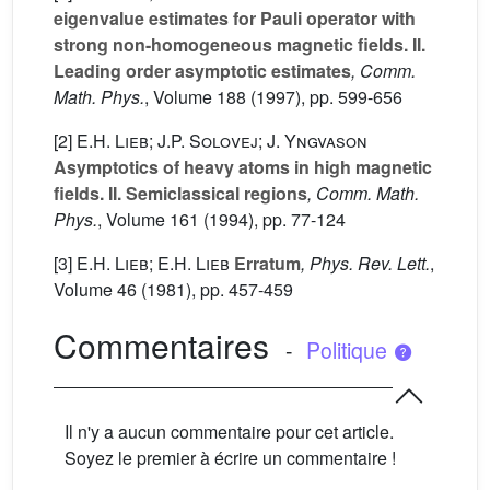
eigenvalue estimates for Pauli operator with
strong non-homogeneous magnetic fields. II.
Leading order asymptotic estimates
, Comm.
Math. Phys.
, Volume 188
(1997), pp. 599-656
[2]
E.H. Lieb; J.P. Solovej; J. Yngvason
Asymptotics of heavy atoms in high magnetic
fields. II. Semiclassical regions
, Comm. Math.
Phys.
, Volume 161
(1994), pp. 77-124
[3]
E.H. Lieb; E.H. Lieb
Erratum
, Phys. Rev. Lett.
,
Volume 46
(1981), pp. 457-459
Commentaires
-
Politique
Il n'y a aucun commentaire pour cet article.
Soyez le premier à écrire un commentaire !