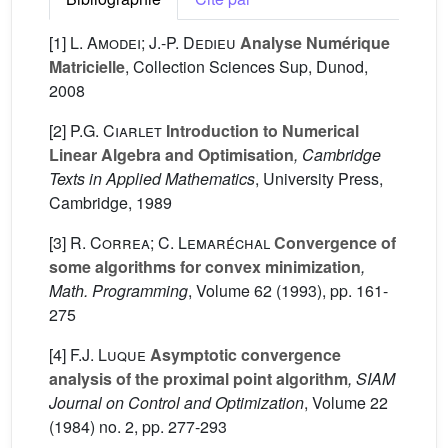
[1]
L. Amodei; J.-P. Dedieu
Analyse Numérique
Matricielle
, Collection Sciences Sup, Dunod,
2008
[2]
P.G. Ciarlet
Introduction to Numerical
Linear Algebra and Optimisation
, Cambridge
Texts in Applied Mathematics
, University Press,
Cambridge, 1989
[3]
R. Correa; C. Lemaréchal
Convergence of
some algorithms for convex minimization
,
Math. Programming
, Volume 62
(1993), pp. 161-
275
[4]
F.J. Luque
Asymptotic convergence
analysis of the proximal point algorithm
, SIAM
Journal on Control and Optimization
, Volume 22
(1984) no. 2, pp. 277-293