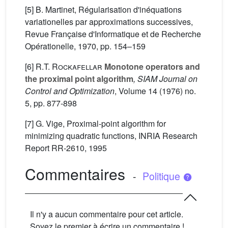
[5] B. Martinet, Régularisation d'inéquations
variationelles par approximations successives,
Revue Française d'Informatique et de Recherche
Opérationelle, 1970, pp. 154–159
[6]
R.T. Rockafellar
Monotone operators and
the proximal point algorithm
, SIAM Journal on
Control and Optimization
, Volume 14
(1976) no.
5, pp. 877-898
[7] G. Vige, Proximal-point algorithm for
minimizing quadratic functions, INRIA Research
Report RR-2610, 1995
Commentaires
-
Politique
Il n'y a aucun commentaire pour cet article.
Soyez le premier à écrire un commentaire !