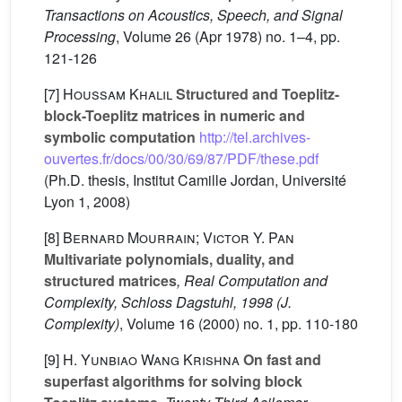
Transactions on Acoustics, Speech, and Signal
Processing
, Volume 26
(Apr 1978) no. 1–4, pp.
121-126
[7]
Houssam Khalil
Structured and Toeplitz-
block-Toeplitz matrices in numeric and
symbolic computation
http://tel.archives-
ouvertes.fr/docs/00/30/69/87/PDF/these.pdf
(Ph.D. thesis, Institut Camille Jordan, Université
Lyon 1, 2008)
[8]
Bernard Mourrain; Victor Y. Pan
Multivariate polynomials, duality, and
structured matrices
, Real Computation and
Complexity, Schloss Dagstuhl, 1998
(J.
Complexity)
, Volume 16
(2000) no. 1, pp. 110-180
[9]
H. Yunbiao Wang Krishna
On fast and
superfast algorithms for solving block