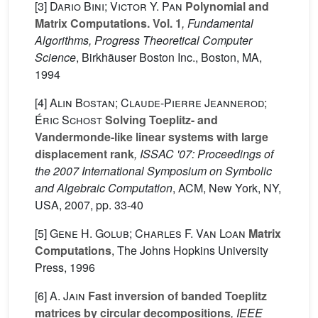
[3]
Dario Bini; Victor Y. Pan
Polynomial and
Matrix Computations. Vol. 1
, Fundamental
Algorithms, Progress Theoretical Computer
Science
, Birkhäuser Boston Inc., Boston, MA,
1994
[4]
Alin Bostan; Claude-Pierre Jeannerod;
Éric Schost
Solving Toeplitz- and
Vandermonde-like linear systems with large
displacement rank
, ISSAC '07: Proceedings of
the 2007 International Symposium on Symbolic
and Algebraic Computation
, ACM, New York, NY,
USA, 2007, pp. 33-40
[5]
Gene H. Golub; Charles F. Van Loan
Matrix
Computations
, The Johns Hopkins University
Press, 1996
[6]
A. Jain
Fast inversion of banded Toeplitz
matrices by circular decompositions
, IEEE