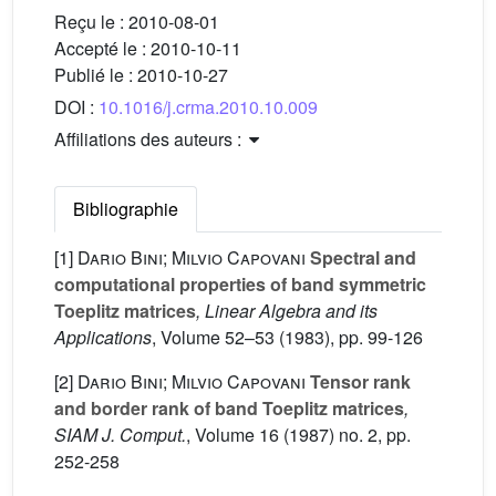
Reçu le :
2010-08-01
Accepté le :
2010-10-11
Publié le :
2010-10-27
DOI :
10.1016/j.crma.2010.10.009
Affiliations des auteurs :
Bibliographie
[1]
Dario Bini; Milvio Capovani
Spectral and
computational properties of band symmetric
Toeplitz matrices
, Linear Algebra and its
Applications
, Volume 52–53
(1983), pp. 99-126
[2]
Dario Bini; Milvio Capovani
Tensor rank
and border rank of band Toeplitz matrices
,
SIAM J. Comput.
, Volume 16
(1987) no. 2, pp.
252-258