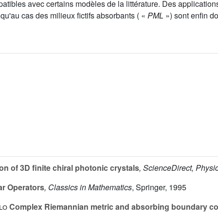
ibles avec certains modèles de la littérature. Des application
u'au cas des milieux fictifs absorbants ( «
PML
») sont enfin d
 of 3D finite chiral photonic crystals
, ScienceDirect, Physi
ar Operators
, Classics in Mathematics
, Springer, 1995
lo
Complex Riemannian metric and absorbing boundary co