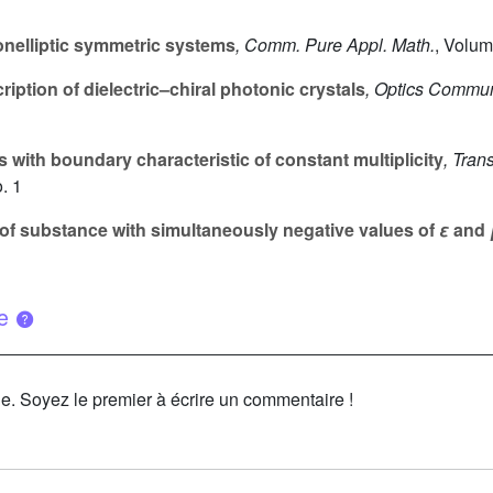
onelliptic symmetric systems
, Comm. Pure Appl. Math.
, Volu
iption of dielectric–chiral photonic crystals
, Optics Commun
with boundary characteristic of constant multiplicity
, Tran
. 1
f substance with simultaneously negative values of
ε
and
ue
le. Soyez le premier à écrire un commentaire !