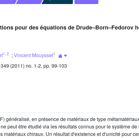
 solutions pour des équations de Drude–Born–Fedoro
1
,
2
1
et
;
Vincent Mouysset
49 (2011) no. 1-2, pp. 99-103
généralisé, en présence de matériaux de type métamatériaux,
 ne peut être étudié via les résultats connus pour le système d
atériaux chiraux. Un résultat d'existence et d'unicité pour c