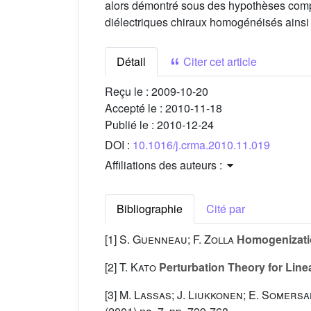
alors démontré sous des hypothèses compat
diélectriques chiraux homogénéisés ainsi q
Détail
Citer cet article
Reçu le :
2009-10-20
Accepté le :
2010-11-18
Publié le :
2010-12-24
DOI :
10.1016/j.crma.2010.11.019
Affiliations des auteurs :
Bibliographie
Cité par
[1]
S. Guenneau; F. Zolla
Homogenization
[2]
T. Kato
Perturbation Theory for Line
[3]
M. Lassas; J. Liukkonen; E. Somersa