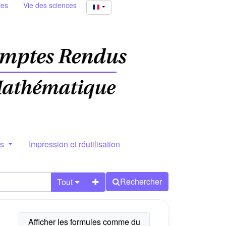
ies
Vie des sciences
rs
Impression et réutilisation
Rechercher
Tout