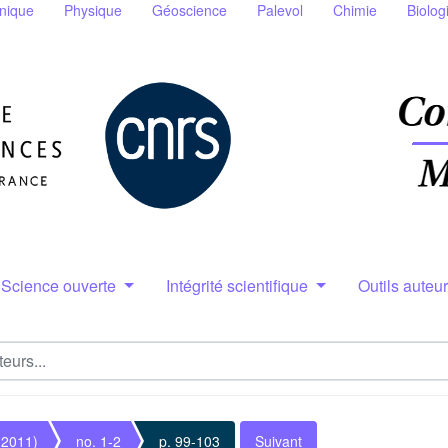
nique
Physique
Géoscience
Palevol
Chimie
Biolog
Science ouverte
Intégrité scientifique
Outils auteu
(2011)
no. 1-2
p. 99-103
Suivant