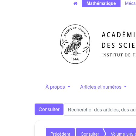
Mathématique
Méca
À propos
Articles et numéros
Consulter
Précédent
Consulter
Volume 349 