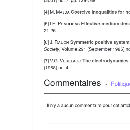
(2001) no. 7, pp. 739-768
[4]
M. Majda
Coercive inequalities for n
[5]
I.E. Psarobas
Effective-medium descr
21-25
[6]
J. Rauch
Symmetric positive systems 
Society
, Volume 291
(September 1985) no
[7]
V.G. Veselago
The electrodynamics o
(1968) no. 4
Commentaires
-
Politiq
Il n'y a aucun commentaire pour cet artic