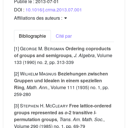
Publié le :
2013-07-01
DOI :
10.1016/j.crma.2013.07.001
Affiliations des auteurs :
Bibliographie
Cité par
[1]
George M. Bergman
Ordering coproducts
of groups and semigroups
, J. Algebra
, Volume
133
(1990) no. 2, pp. 313-339
[2]
Wilhelm Magnus
Beziehungen zwischen
Gruppen und Idealen in einem speziellen
Ring
, Math. Ann.
, Volume 111
(1935) no. 1, pp.
259-280
[3]
Stephen H. McCleary
Free lattice-ordered
groups represented as
o
-2 transitive
l
-
permutation groups
, Trans. Am. Math. Soc.
,
Volume 290
(1985) no. 1, pp. 69-79