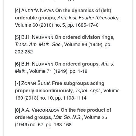
[4]
Andrés Navas
On the dynamics of (left)
orderable groups
, Ann. Inst. Fourier (Grenoble)
,
Volume 60
(2010) no. 5, pp. 1685-1740
[5]
B.H. Neumann
On ordered division rings
,
Trans. Am. Math. Soc.
, Volume 66
(1949), pp.
202-252
[6]
B.H. Neumann
On ordered groups
, Am. J.
Math.
, Volume 71
(1949), pp. 1-18
[7]
Zoran Šunić
Free subgroups acting
properly discontinuously
, Topol. Appl.
, Volume
160
(2013) no. 10, pp. 1108-1114
[8]
A.A. Vinogradov
On the free product of
ordered groups
, Mat. Sb. N.S.
, Volume 25
(1949) no. 67, pp. 163-168