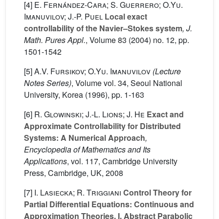
[4]
E. Fernández-Cara; S. Guerrero; O.Yu.
Imanuvilov; J.-P. Puel
Local exact
controllability of the Navier–Stokes system
, J.
Math. Pures Appl.
, Volume 83
(2004) no. 12, pp.
1501-1542
[5]
A.V. Fursikov; O.Yu. Imanuvilov
(Lecture
Notes Series)
, Volume vol. 34
, Seoul National
University, Korea (1996), pp. 1-163
[6]
R. Glowinski; J.-L. Lions; J. He
Exact and
Approximate Controllability for Distributed
Systems: A Numerical Approach
,
Encyclopedia of Mathematics and Its
Applications
, vol. 117
, Cambridge University
Press, Cambridge, UK, 2008
[7]
I. Lasiecka; R. Triggiani
Control Theory for
Partial Differential Equations: Continuous and
Approximation Theories. I. Abstract Parabolic