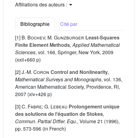
Affiliations des auteurs :
Bibliographie
Cité par
[1]
B. Bochev; M. Gunzburger
Least-Squares
Finite Element Methods
, Applied Mathematical
Sciences
, vol. 166
, Springer, New York, 2009
(xxii+660 p)
[2]
J.-M. Coron
Control and Nonlinearity
,
Mathematical Surveys and Monographs
, vol. 136
,
American Mathematical Society, Providence, RI,
2007 (xiv+426 p)
[3]
C. Fabre; G. Lebeau
Prolongement unique
des solutions de lʼéquation de Stokes
,
Commun. Partial Differ. Equ.
, Volume 21
(1996),
pp. 573-596 (in French)