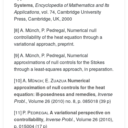
Systems
, Encyclopedia of Mathematics and Its
Applications
, vol. 74
, Cambridge University
Press, Cambridge, UK, 2000
[8] A. Münch, P. Pedregal, Numerical null
controllability of the heat equation through a
variational approach, preprint.
[9] A. Münch, P. Pedregal, Numerical
approximations of null controls for the Stokes
through a least-squares approach, in preparation.
[10]
A. Münch; E. Zuazua
Numerical
approximation of null controls for the heat
equation: ill-posedness and remedies
, Inverse
Probl.
, Volume 26
(2010) no. 8, p. 085018 (39 p)
[11]
P. Pedregal
A variational perspective on
controllability
, Inverse Probl.
, Volume 26
(2010),
p. 015004 (17 p)