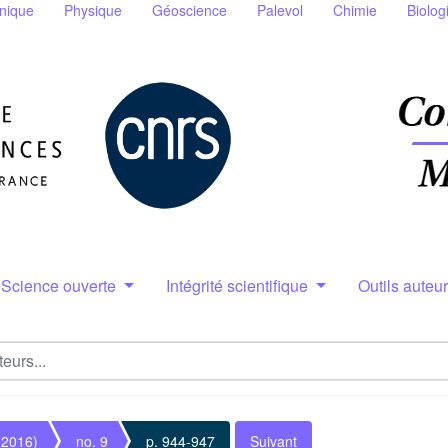
nique
Physique
Géoscience
Palevol
Chimie
Biolog
Science ouverte
Intégrité scientifique
Outils auteu
(2016)
no. 9
p. 944-947
Suivant