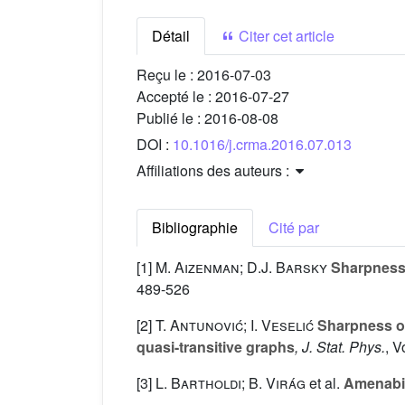
Détail
Citer cet article
Reçu le :
2016-07-03
Accepté le :
2016-07-27
Publié le :
2016-08-08
DOI :
10.1016/j.crma.2016.07.013
Affiliations des auteurs :
Bibliographie
Cité par
[1]
M. Aizenman; D.J. Barsky
Sharpness o
489-526
[2]
T. Antunović; I. Veselić
Sharpness of 
quasi-transitive graphs
, J. Stat. Phys.
, 
[3]
L. Bartholdi; B. Virág
et al.
Amenabil