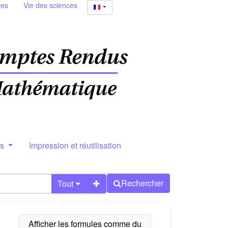
ies
Vie des sciences
rs
Impression et réutilisation
Rechercher
Tout