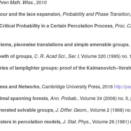
hren Math. Wiss.
, 2010
our and the lace expansion
, Probability and Phase Transition
itical Probability in a Certain Percolation Process
, Proc. 
tems, piecewise translations and simple amenable groups
,
wth of groups
, C. R. Acad Sci., Ser. I
, Volume 320
(1995) no. 
es of lamplighter groups: proof of the Kaimanovich–Versh
rees and Networks
, Cambridge University Press, 2016
http://p
imal spanning forests
, Ann. Probab.
, Volume 34
(2006) no. 5,
enerated solvable groups
, J. Differ. Geom.
, Volume 2
(1968) no.
usters in percolation models
, J. Stat. Phys.
, Volume 26
(1981) 