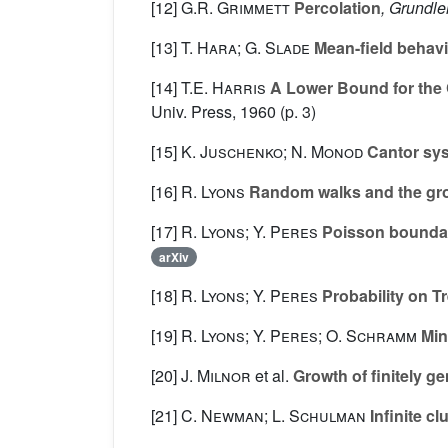
[12]
G.R. Grimmett
Percolation
, Grundle
[13]
T. Hara; G. Slade
Mean-field behavi
[14]
T.E. Harris
A Lower Bound for the Cr
Univ. Press, 1960 (p. 3)
[15]
K. Juschenko; N. Monod
Cantor sys
[16]
R. Lyons
Random walks and the gro
[17]
R. Lyons; Y. Peres
Poisson boundari
arXiv
[18]
R. Lyons; Y. Peres
Probability on T
[19]
R. Lyons; Y. Peres; O. Schramm
Min
[20]
J. Milnor
et al.
Growth of finitely g
[21]
C. Newman; L. Schulman
Infinite cl