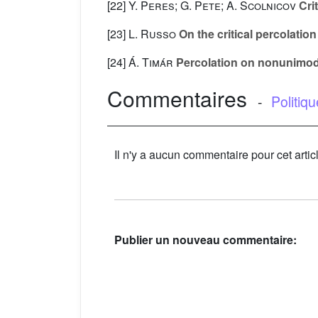
[22]
Y. Peres; G. Pete; A. Scolnicov
Cri
[23]
L. Russo
On the critical percolation
[24]
Á. Timár
Percolation on nonunimodu
Commentaires
-
Politiq
Il n'y a aucun commentaire pour cet artic
Publier un nouveau commentaire: