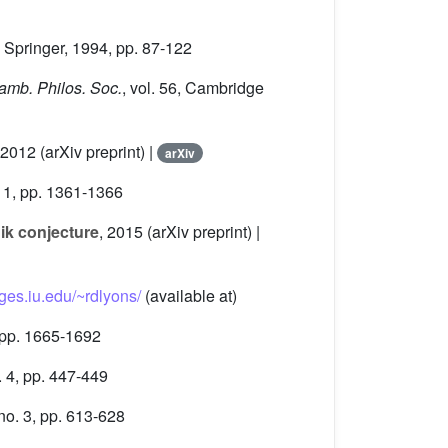
, Springer, 1994, pp. 87-122
Camb. Philos. Soc.
, vol. 56
, Cambridge
 2012 (arXiv preprint) |
arXiv
11, pp. 1361-1366
ik conjecture
, 2015 (arXiv preprint) |
ages.iu.edu/~rdlyons/
(available at)
 pp. 1665-1692
 4, pp. 447-449
no. 3, pp. 613-628