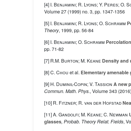
[4]
I. Benjamini; R. Lyons; Y. Peres; O.
Volume 27
(1999) no. 3, pp. 1347-1356
[5]
I. Benjamini; R. Lyons; O. Schramm
Pe
Theory
, 1999, pp. 56-84
[6]
I. Benjamini; O. Schramm
Percolatio
pp. 71-82
[7]
R.M. Burton; M. Keane
Density and 
[8]
C. Chou
et al.
Elementary amenable 
[9]
H. Duminil-Copin; V. Tassion
A new pr
Commun. Math. Phys.
, Volume 343
(2016)
[10]
R. Fitzner; R. van der Hofstad
Near
[11]
A. Gandolfi; M. Keane; C. Newman
U
glasses
, Probab. Theory Relat. Fields
, V