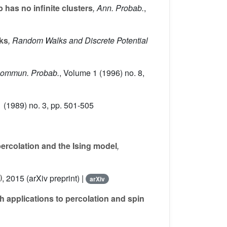
has no infinite clusters
, Ann. Probab.
,
lks
, Random Walks and Discrete Potential
 Commun. Probab.
, Volume 1
(1996) no. 8,
1
(1989) no. 3, pp. 501-505
percolation and the Ising model
,
, 2015 (arXiv preprint) |
arXiv
 applications to percolation and spin