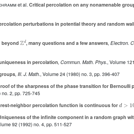
 Schramm
et al.
Critical percolation on any nonamenable group 
rcolation perturbations in potential theory and random wa
Z
d
n beyond
, many questions and a few answers
, Electron.
uniqueness in percolation
, Commun. Math. Phys.
, Volume 12
groups
, Ill. J. Math.
, Volume 24
(1980) no. 3, pp. 396-407
oof of the sharpness of the phase transition for Bernoulli 
 no. 2, pp. 725-745
d
>
10
est-neighbor percolation function is continuous for
niqueness of the infinite component in a random graph with
olume 92
(1992) no. 4, pp. 511-527