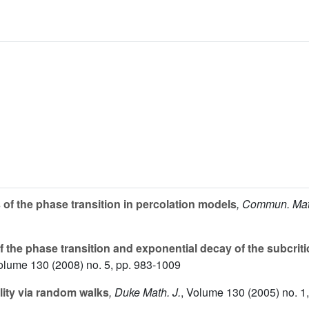
f the phase transition in percolation models
, Commun. Mat
the phase transition and exponential decay of the subcritica
Volume 130
(2008) no. 5, pp. 983-1009
ity via random walks
, Duke Math. J.
, Volume 130
(2005) no. 1,