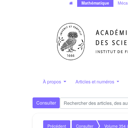
Mathématique
Méca
À propos
Articles et numéros
Consulter
Précédent
Consulter
Volume 354 