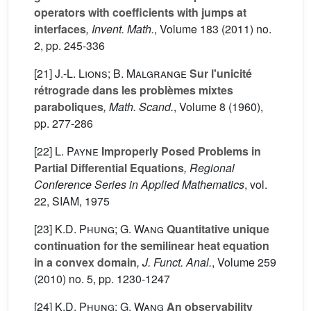
operators with coefficients with jumps at
interfaces
, Invent. Math.
, Volume 183
(2011) no.
2, pp. 245-336
[21]
J.-L. Lions; B. Malgrange
Sur l'unicité
rétrograde dans les problèmes mixtes
paraboliques
, Math. Scand.
, Volume 8
(1960),
pp. 277-286
[22]
L. Payne
Improperly Posed Problems in
Partial Differential Equations
, Regional
Conference Series in Applied Mathematics
, vol.
22
, SIAM, 1975
[23]
K.D. Phung; G. Wang
Quantitative unique
continuation for the semilinear heat equation
in a convex domain
, J. Funct. Anal.
, Volume 259
(2010) no. 5, pp. 1230-1247
[24]
K.D. Phung; G. Wang
An observability