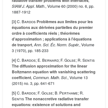
radiative transfer problems with interfaces
,
SIAM J. Appl. Math.
, Volume 60
(2000) no. 6, pp.
1887-1912
[3]
C. Bardos
Problèmes aux limites pour les
équations aux dérivées partielles du premier
ordre à coefficients réels ; théorèmes
d'approximation ; applications à l'équations
de tranport
, Ann. Sci. Éc. Norm. Supér.
, Volume
3
(1970), pp. 185-233
[4]
C. Bardos; E. Bernard; F. Golse; R. Sentis
The diffusion approximation for the linear
Boltzmann equation with vanishing scattering
coefficient
, Commun. Math. Sci.
, Volume 13
(2015) no. 3, pp. 641-671
[5]
C. Bardos; F. Golse; B. Perthame; R.
Sentis
The nonaccretive radiative transfer
equations: existence of solutions and