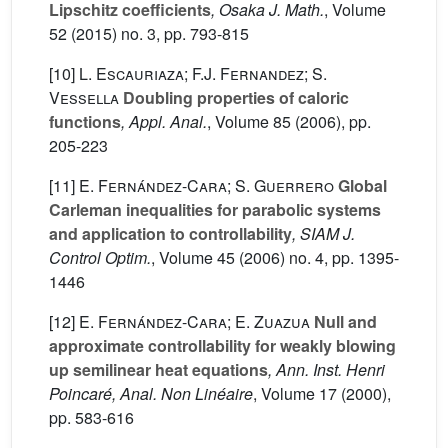
Lipschitz coefficients
, Osaka J. Math.
, Volume
52
(2015) no. 3, pp. 793-815
[10]
L. Escauriaza; F.J. Fernandez; S.
Vessella
Doubling properties of caloric
functions
, Appl. Anal.
, Volume 85
(2006), pp.
205-223
[11]
E. Fernández-Cara; S. Guerrero
Global
Carleman inequalities for parabolic systems
and application to controllability
, SIAM J.
Control Optim.
, Volume 45
(2006) no. 4, pp. 1395-
1446
[12]
E. Fernández-Cara; E. Zuazua
Null and
approximate controllability for weakly blowing
up semilinear heat equations
, Ann. Inst. Henri
Poincaré, Anal. Non Linéaire
, Volume 17
(2000),
pp. 583-616