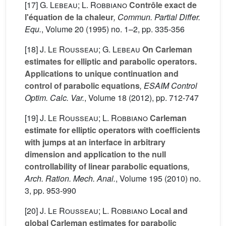
[17]
G. Lebeau; L. Robbiano
Contrôle exact de
l'équation de la chaleur
, Commun. Partial Differ.
Equ.
, Volume 20
(1995) no. 1–2, pp. 335-356
[18]
J. Le Rousseau; G. Lebeau
On Carleman
estimates for elliptic and parabolic operators.
Applications to unique continuation and
control of parabolic equations
, ESAIM Control
Optim. Calc. Var.
, Volume 18
(2012), pp. 712-747
[19]
J. Le Rousseau; L. Robbiano
Carleman
estimate for elliptic operators with coefficients
with jumps at an interface in arbitrary
dimension and application to the null
controllability of linear parabolic equations
,
Arch. Ration. Mech. Anal.
, Volume 195
(2010) no.
3, pp. 953-990
[20]
J. Le Rousseau; L. Robbiano
Local and
global Carleman estimates for parabolic