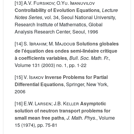
[13]
A.V. Fursikov; O.Yu. Imanuvilov
Controllability of Evolution Equations
, Lecture
Notes Series
, vol. 34
, Seoul National University,
Research Institute of Mathematics, Global
Analysis Research Center, Seoul, 1996
[14]
S. Ibrahim; M. Majdoub
Solutions globales
de l'équation des ondes semi-linéaire critique
à coefficients variables
, Bull. Soc. Math. Fr.
,
Volume 131
(2003) no. 1, pp. 1-22
[15]
V. Isakov
Inverse Problems for Partial
Differential Equations
, Springer, New York,
2006
[16]
E.W. Larsen; J.B. Keller
Asymptotic
solution of neutron transport problems for
small mean free paths
, J. Math. Phys.
, Volume
15
(1974), pp. 75-81