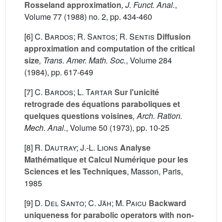
Rosseland approximation
, J. Funct. Anal.
,
Volume 77
(1988) no. 2, pp. 434-460
[6]
C. Bardos; R. Santos; R. Sentis
Diffusion
approximation and computation of the critical
size
, Trans. Amer. Math. Soc.
, Volume 284
(1984), pp. 617-649
[7]
C. Bardos; L. Tartar
Sur l'unicité
retrograde des équations paraboliques et
quelques questions voisines
, Arch. Ration.
Mech. Anal.
, Volume 50
(1973), pp. 10-25
[8]
R. Dautray; J.-L. Lions
Analyse
Mathématique et Calcul Numérique pour les
Sciences et les Techniques
, Masson, Paris,
1985
[9]
D. Del Santo; C. Jäh; M. Paicu
Backward
uniqueness for parabolic operators with non-