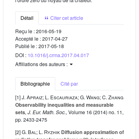
l'ordre zéro du noyau de la chaleur.
Détail
Citer cet article
Reçu le :
2016-05-19
Accepté le :
2017-04-27
Publié le :
2017-05-18
DOI :
10.1016/j.crma.2017.04.017
Affiliations des auteurs :
Bibliographie
Cité par
[1]
J. Apraiz; L. Escauriaza; G. Wang; C. Zhang
Observability inequalities and measurable
sets
, J. Eur. Math. Soc.
, Volume 16
(2014) no. 11,
pp. 2433-2475
[2]
G. Bal; L. Ryzhik
Diffusion approximation of