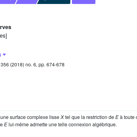
urves
es]
56 (2018) no. 6, pp. 674-678
 une surface complexe lisse
X
tel que la restriction de
E
à toute
ue
E
lui-même admette une telle connexion algébrique.