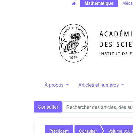
Mathématique
Méca
À propos
Articles et numéros
Consulter
Précédent
Consulter
Volume 356 