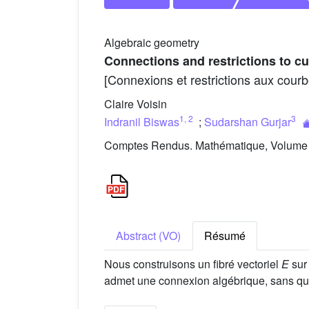
Algebraic geometry
Connections and restrictions to c
[Connexions et restrictions aux courb
Claire Voisin
1
,
2
3
Indranil Biswas
;
Sudarshan Gurjar
Comptes Rendus. Mathématique, Volume 3
Abstract (VO)
Résumé
Nous construisons un fibré vectoriel
E
sur
admet une connexion algébrique, sans q