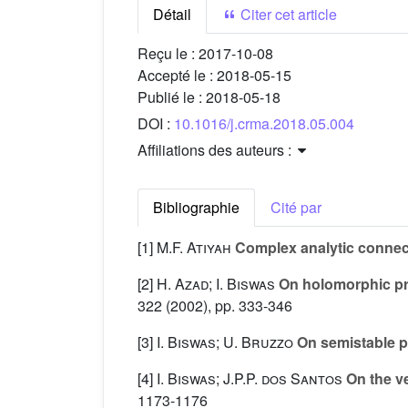
Détail
Citer cet article
Reçu le :
2017-10-08
Accepté le :
2018-05-15
Publié le :
2018-05-18
DOI :
10.1016/j.crma.2018.05.004
Affiliations des auteurs :
Bibliographie
Cité par
[1]
M.F. Atiyah
Complex analytic connect
[2]
H. Azad; I. Biswas
On holomorphic pri
322
(2002), pp. 333-346
[3]
I. Biswas; U. Bruzzo
On semistable pr
[4]
I. Biswas; J.P.P. dos Santos
On the ve
1173-1176