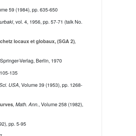
lume 59
(1984), pp. 635-650
urbaki
, vol. 4
, 1956, pp. 57-71 (talk No.
hetz locaux et globaux, (SGA 2)
,
 Springer-Verlag, Berlin, 1970
 105-135
 Sci. USA
, Volume 39
(1953), pp. 1268-
curves
, Math. Ann.
, Volume 258
(1982),
2), pp. 5-95
7