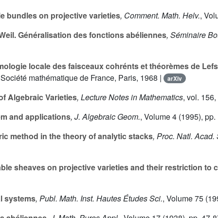
e bundles on projective varieties
, Comment. Math. Helv.
, Vo
eil. Généralisation des fonctions abéliennes
, Séminaire Bo
logie locale des faisceaux cohrénts et théorèmes de Lefsc
, Société mathématique de France, Paris, 1968 |
arXiv
f Algebraic Varieties
, Lecture Notes in Mathematics
, vol. 156
,
m and applications
, J. Algebraic Geom.
, Volume 4
(1995), pp.
ic method in the theory of analytic stacks
, Proc. Natl. Acad.
le sheaves on projective varieties and their restriction to 
l systems
, Publ. Math. Inst. Hautes Études Sci.
, Volume 75
(199
ns abéliennes
, J. Math. Pures Appl.
, Volume 17
(1938), pp. 47-8