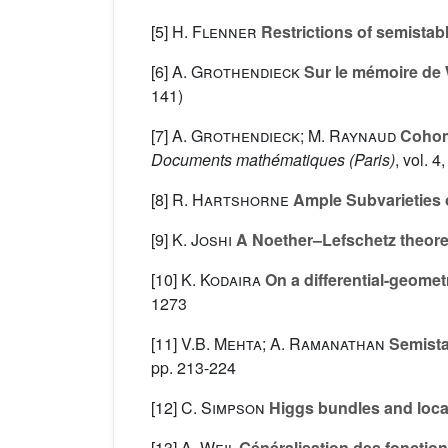
[5]
H. Flenner
Restrictions of semistabl
[6]
A. Grothendieck
Sur le mémoire de W
141)
[7]
A. Grothendieck; M. Raynaud
Cohomo
Documents mathématiques (Paris)
, vol. 4
[8]
R. Hartshorne
Ample Subvarieties o
[9]
K. Joshi
A Noether–Lefschetz theore
[10]
K. Kodaira
On a differential-geometr
1273
[11]
V.B. Mehta; A. Ramanathan
Semistab
pp. 213-224
[12]
C. Simpson
Higgs bundles and loca
[13]
A. Weil
Généralisation des fonctio