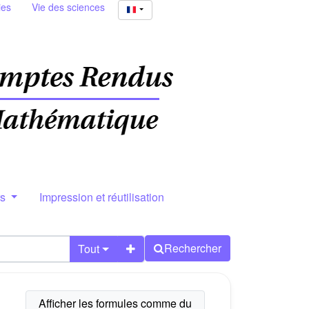
ies
Vie des sciences
rs
Impression et réutilisation
Rechercher
Tout