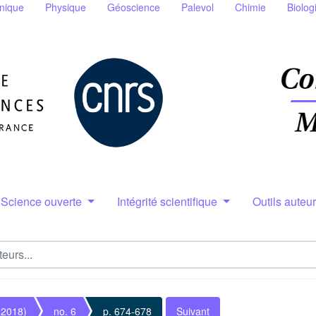
nique
Physique
Géoscience
Palevol
Chimie
Biolog
Science ouverte
Intégrité scientifique
Outils auteu
(2018)
no. 6
p. 674-678
Suivant