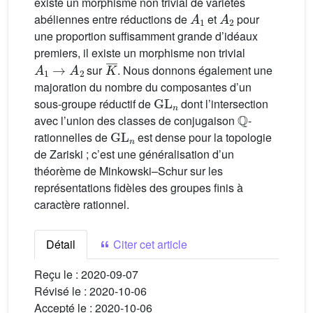
existe un morphisme non trivial de variétés
A
1
A
2
abéliennes entre réductions de
et
pour
une proportion suffisamment grande d’idéaux
premiers, il existe un morphisme non trivial
A
1
→
A
2
K
¯
sur
. Nous donnons également une
majoration du nombre du composantes d’un
GL
n
sous-groupe réductif de
dont l’intersection
ℚ
avec l’union des classes de conjugaison
-
GL
n
rationnelles de
est dense pour la topologie
de Zariski ; c’est une généralisation d’un
théorème de Minkowski–Schur sur les
représentations fidèles des groupes finis à
caractère rationnel.
Détail
Citer cet article
Reçu le :
2020-09-07
Révisé le :
2020-10-06
Accepté le :
2020-10-06