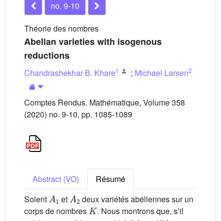
no. 9-10
Théorie des nombres
Abelian varieties with isogenous
reductions
1
2
Chandrashekhar B. Khare
;
Michael Larsen
Comptes Rendus. Mathématique, Volume 358
(2020) no. 9-10, pp. 1085-1089
Abstract (VO)
Résumé
A
1
A
2
Soient
et
deux variétés abéliennes sur un
K
corps de nombres
. Nous montrons que, s’il