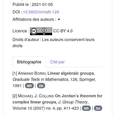
Publié le :
2021-01-05
DOI :
10.5802/crmath.129
Affiliations des auteurs :
Licence :
CC-BY 4.0
Droits d'auteur : Les auteurs conservent leurs
droits
Bibliographie
Cité par
[1]
Armand Borel
Linear algebraic groups
,
Graduate Texts in Mathematics
, 126
, Springer,
1991 |
|
MR
Zbl
[2]
Michael J. Collins
On Jordan’s theorem for
complex linear groups
, J. Group Theory
,
Volume 10
(2007) no. 4, pp. 411-423 |
|
MR
Zbl