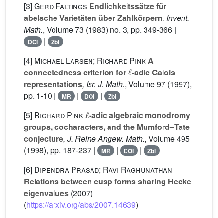
[3]
Gerd Faltings
Endlichkeitssätze für
abelsche Varietäten über Zahlkörpern
, Invent.
Math.
, Volume 73
(1983) no. 3, pp. 349-366 |
|
DOI
Zbl
[4]
Michael Larsen; Richard Pink
A
ℓ
connectedness criterion for
-adic Galois
representations
, Isr. J. Math.
, Volume 97
(1997),
pp. 1-10 |
|
|
MR
DOI
Zbl
ℓ
[5]
Richard Pink
-adic algebraic monodromy
groups, cocharacters, and the Mumford–Tate
conjecture
, J. Reine Angew. Math.
, Volume 495
(1998), pp. 187-237 |
|
|
MR
DOI
Zbl
[6]
Dipendra Prasad; Ravi Raghunathan
Relations between cusp forms sharing Hecke
eigenvalues
(2007)
(
https://arxiv.org/abs/2007.14639
)