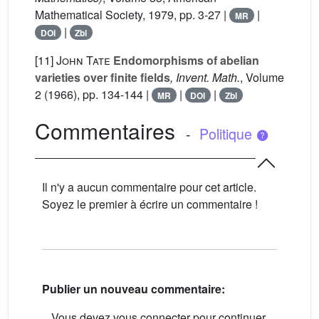
Mathematical Society, 1979, pp. 3-27 |
|
MR
|
DOI
Zbl
[11]
John Tate
Endomorphisms of abelian
varieties over finite fields
, Invent. Math.
, Volume
2
(1966), pp. 134-144 |
|
|
MR
DOI
Zbl
Commentaires
-
Politique
Il n'y a aucun commentaire pour cet article.
Soyez le premier à écrire un commentaire !
Publier un nouveau commentaire:
Vous devez vous connecter pour continuer.