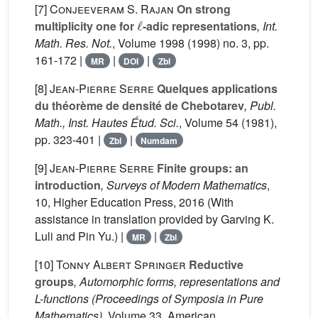
[7]
Conjeeveram S. Rajan
On strong
ℓ
multiplicity one for
-adic representations
, Int.
Math. Res. Not.
, Volume 1998
(1998) no. 3, pp.
161-172 |
|
|
MR
DOI
Zbl
[8]
Jean-Pierre Serre
Quelques applications
du théorème de densité de Chebotarev
, Publ.
Math., Inst. Hautes Étud. Sci.
, Volume 54
(1981),
pp. 323-401 |
|
Zbl
Numdam
[9]
Jean-Pierre Serre
Finite groups: an
introduction
, Surveys of Modern Mathematics
,
10
, Higher Education Press, 2016 (With
assistance in translation provided by Garving K.
Luli and Pin Yu.) |
|
MR
Zbl
[10]
Tonny Albert Springer
Reductive
groups
, Automorphic forms, representations and
L-functions
(Proceedings of Symposia in Pure
Mathematics)
, Volume 33
, American