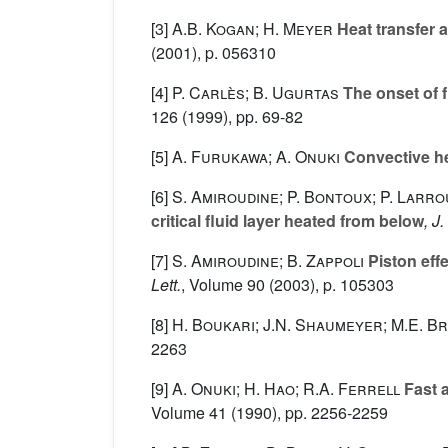
[3]
A.B. Kogan; H. Meyer
Heat transfer 
(2001), p. 056310
[4]
P. Carlès; B. Ugurtas
The onset of fr
126
(1999), pp. 69-82
[5]
A. Furukawa; A. Onuki
Convective he
[6]
S. Amiroudine; P. Bontoux; P. Larrou
critical fluid layer heated from below
, J
[7]
S. Amiroudine; B. Zappoli
Piston effe
Lett.
, Volume 90
(2003), p. 105303
[8]
H. Boukari; J.N. Shaumeyer; M.E. B
2263
[9]
A. Onuki; H. Hao; R.A. Ferrell
Fast a
Volume 41
(1990), pp. 2256-2259