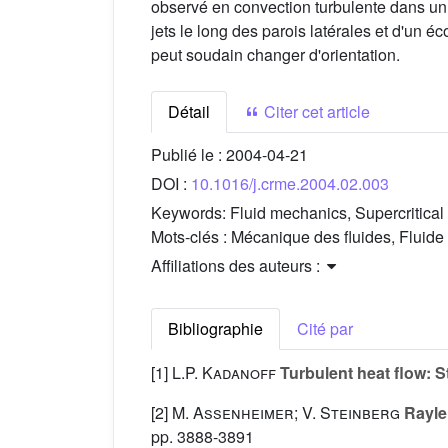
observé en convection turbulente dans un
jets le long des parois latérales et d'un
peut soudain changer d'orientation.
Détail
Citer cet article
Publié le :
2004-04-21
DOI :
10.1016/j.crme.2004.02.003
Keywords:
Fluid mechanics, Supercritical f
Mots-clés :
Mécanique des fluides, Fluide 
Affiliations des auteurs :
Bibliographie
Cité par
[1]
L.P. Kadanoff
Turbulent heat flow: S
[2]
M. Assenheimer; V. Steinberg
Raylei
pp. 3888-3891