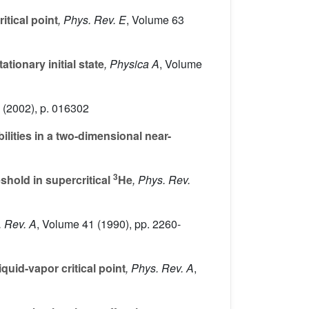
itical point
, Phys. Rev. E
, Volume 63
ationary initial state
, Physica A
, Volume
(2002), p. 016302
ilities in a two-dimensional near-
3
shold in supercritical
He
, Phys. Rev.
. Rev. A
, Volume 41
(1990), pp. 2260-
quid-vapor critical point
, Phys. Rev. A
,