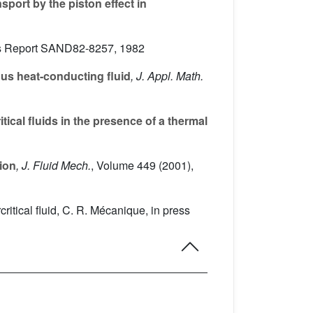
port by the piston effect in
ries Report SAND82-8257, 1982
ous heat-conducting fluid
, J. Appl. Math.
ical fluids in the presence of a thermal
ion
, J. Fluid Mech.
, Volume 449
(2001),
ritical fluid, C. R. Mécanique, in press