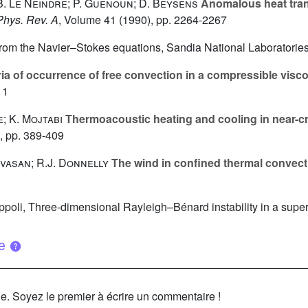
 B. Le Neindre; P. Guenoun; D. Beysens
Anomalous heat trans
 Phys. Rev. A
, Volume 41
(1990), pp. 2264-2267
und from the Navier–Stokes equations, Sandia National Laborato
ria of occurrence of free convection in a compressible visc
11
e; K. Mojtabi
Thermoacoustic heating and cooling in near-crit
, pp. 389-409
ivasan; R.J. Donnelly
The wind in confined thermal convect
appoli, Three-dimensional Rayleigh–Bénard instability in a superc
ue
le. Soyez le premier à écrire un commentaire !