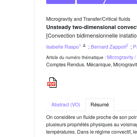
Microgravity and Transfer/Critical fluids
Unsteady two-dimensional convecti
[Convection bidimensionnelle instatio
1
2
Isabelle Raspo
;
Bernard Zappoli
;
P
Microgravity 
Article du numéro thématique :
Comptes Rendus. Mécanique, Microgravity
Abstract (VO)
Résumé
On considère un fluide proche de son poin
plusieurs propriétés physiques au voisin
températures. Dans le régime convectif, l