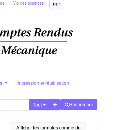
ies
Vie des sciences
rs
Impression et réutilisation
Rechercher
Tout