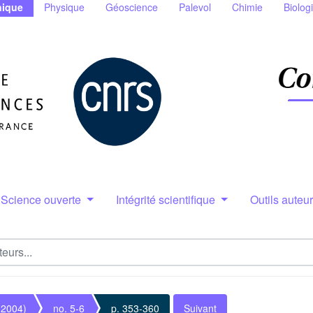
ique
Physique
Géoscience
Palevol
Chimie
Biolog
Science ouverte
Intégrité scientifique
Outils auteu
(2004)
no. 5-6
p. 353-360
Suivant