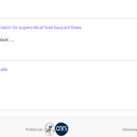
ion for supercritical fluid buoyant flows
ux; ...
luids
Publié par :
Développ