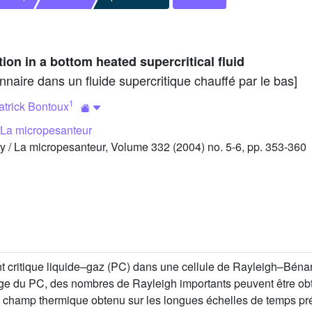
on in a bottom heated supercritical fluid
nnaire dans un fluide supercritique chauffé par le bas]
1
atrick Bontoux
/ La micropesanteur
 / La micropesanteur, Volume 332 (2004) no. 5-6, pp. 353-360
t critique liquide–gaz (PC) dans une cellule de Rayleigh–Bénar
age du PC, des nombres de Rayleigh importants peuvent être obt
e champ thermique obtenu sur les longues échelles de temps pré