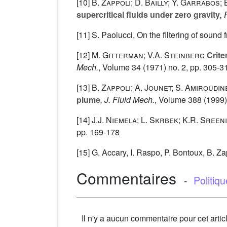
[10]
B. Zappoli; D. Bailly; Y. Garrabos;
supercritical fluids under zero gravity
,
[11] S. Paolucci, On the filtering of so
[12]
M. Gitterman; V.A. Steinberg
Crite
Mech.
, Volume 34
(1971) no. 2, pp. 305-3
[13]
B. Zappoli; A. Jounet; S. Amiroudin
plume
, J. Fluid Mech.
, Volume 388
(1999)
[14]
J.J. Niemela; L. Skrbek; K.R. Sreen
pp. 169-178
[15] G. Accary, I. Raspo, P. Bontoux, B. Z
Commentaires
-
Politiq
Il n'y a aucun commentaire pour cet artic