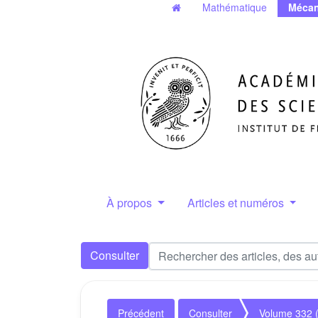
Mathématique
Mécan
À propos
Articles et numéros
Consulter
Précédent
Consulter
Volume 332 