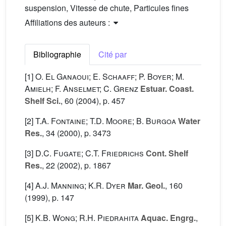
suspension, Vitesse de chute, Particules fines
Affiliations des auteurs :
Bibliographie
Cité par
[1]
O. El Ganaoui; E. Schaaff; P. Boyer; M.
Amielh; F. Anselmet; C. Grenz
Estuar. Coast.
Shelf Sci.
, 60
(2004), p. 457
[2]
T.A. Fontaine; T.D. Moore; B. Burgoa
Water
Res.
, 34
(2000), p. 3473
[3]
D.C. Fugate; C.T. Friedrichs
Cont. Shelf
Res.
, 22
(2002), p. 1867
[4]
A.J. Manning; K.R. Dyer
Mar. Geol.
, 160
(1999), p. 147
[5]
K.B. Wong; R.H. Piedrahita
Aquac. Engrg.
,