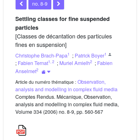
no. 8-9
Settling classes for fine suspended
particles
[Classes de décantation des particules
fines en suspension]
1
1
Christophe Brach-Papa
;
Patrick Boyer
1
,
2
2
;
Fabien Ternat
;
Muriel Amielh
;
Fabien
2
Anselmet
Observation,
Article du numéro thématique :
analysis and modelling in complex fluid media
Comptes Rendus. Mécanique, Observation,
analysis and modelling in complex fluid media,
Volume 334 (2006) no. 8-9, pp. 560-567