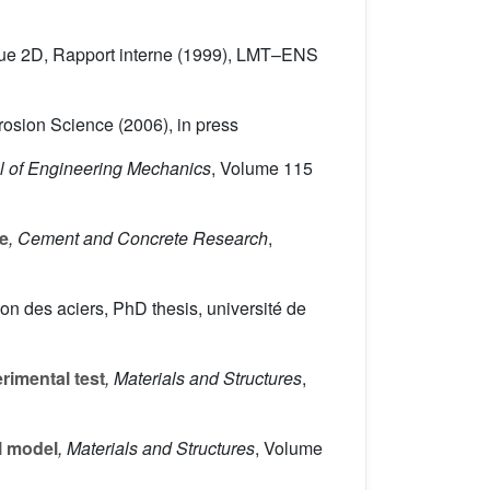
ique 2D, Rapport interne (1999), LMT–ENS
rrosion Science (2006), in press
l of Engineering Mechanics
, Volume 115
te
, Cement and Concrete Research
,
on des aciers, PhD thesis, université de
rimental test
, Materials and Structures
,
l model
, Materials and Structures
, Volume