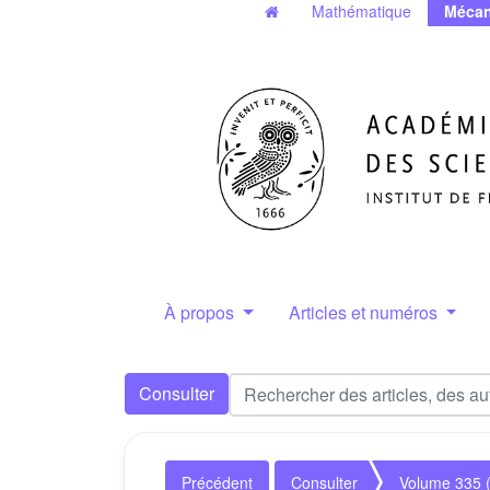
Mathématique
Mécan
À propos
Articles et numéros
Consulter
Précédent
Consulter
Volume 335 