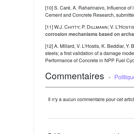
[10] S. Caré, A. Raharinaivo, Influence of
Cement and Concrete Research, submitted
[11]
W.J. Chitty; P. Dillmann; V. L'Hosti
corrosion mechanisms based on archae
[12] A. Millard, V. L'Hostis, K. Beddiar, Y
steels; a first validation of a damage 
Performance of Concrete in NPP Fuel Cycl
Commentaires
-
Politiq
Il n'y a aucun commentaire pour cet artic