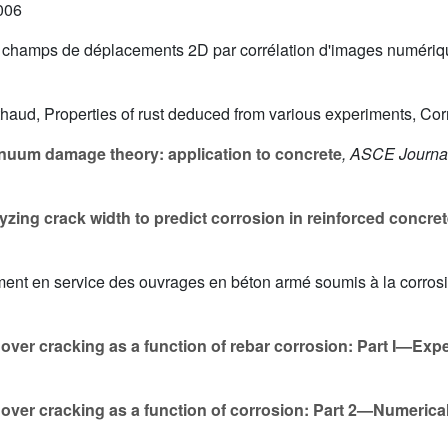
006
e de champs de déplacements 2D par corrélation d'images numér
erthaud, Properties of rust deduced from various experiments, Co
nuum damage theory: application to concrete
, ASCE Journa
zing crack width to predict corrosion in reinforced concre
ement en service des ouvrages en béton armé soumis à la corrosi
over cracking as a function of rebar corrosion: Part I—Expe
over cracking as a function of corrosion: Part 2—Numerica