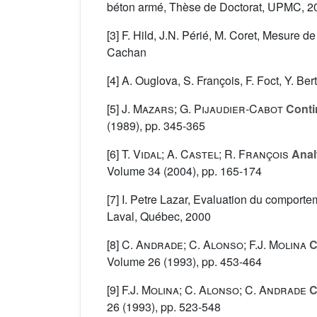
béton armé, Thèse de Doctorat, UPMC, 2
[3] F. Hild, J.N. Périé, M. Coret, Mesur
Cachan
[4] A. Ouglova, S. François, F. Foct, Y. B
[5]
J. Mazars; G. Pijaudier-Cabot
Conti
(1989), pp. 345-365
[6]
T. Vidal; A. Castel; R. François
Analy
Volume 34
(2004), pp. 165-174
[7] I. Petre Lazar, Evaluation du comport
Laval, Québec, 2000
[8]
C. Andrade; C. Alonso; F.J. Molina
C
Volume 26
(1993), pp. 453-464
[9]
F.J. Molina; C. Alonso; C. Andrade
C
26
(1993), pp. 523-548