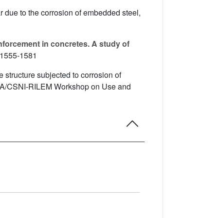
ar due to the corrosion of embedded steel,
nforcement in concretes. A study of
 1555-1581
e structure subjected to corrosion of
CD/NEA/CSNI-RILEM Workshop on Use and