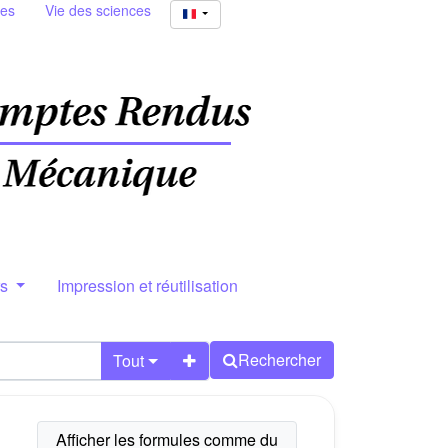
ies
Vie des sciences
rs
Impression et réutilisation
Rechercher
Tout