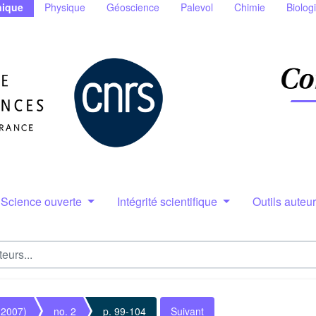
ique
Physique
Géoscience
Palevol
Chimie
Biolog
Science ouverte
Intégrité scientifique
Outils auteu
(2007)
no. 2
p. 99-104
Suivant