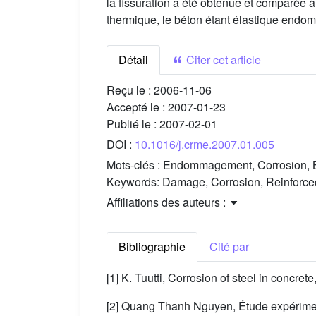
la fissuration a été obtenue et comparée 
thermique, le béton étant élastique end
Détail
Citer cet article
Reçu le :
2006-11-06
Accepté le :
2007-01-23
Publié le :
2007-02-01
DOI :
10.1016/j.crme.2007.01.005
Mots-clés :
Endommagement, Corrosion, Bé
Keywords:
Damage, Corrosion, Reinforced
Affiliations des auteurs :
Bibliographie
Cité par
[1] K. Tuutti, Corrosion of steel in conc
[2] Quang Thanh Nguyen, Étude expérimental