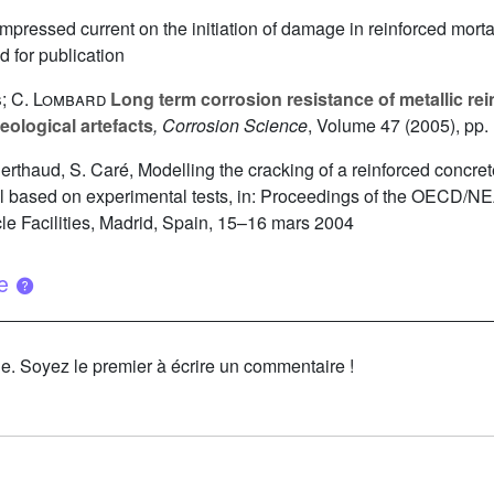
 impressed current on the initiation of damage in reinforced mort
 for publication
s; C. Lombard
Long term corrosion resistance of metallic rei
ological artefacts
, Corrosion Science
, Volume 47
(2005), pp.
. Berthaud, S. Caré, Modelling the cracking of a reinforced concret
model based on experimental tests, in: Proceedings of the OE
e Facilities, Madrid, Spain, 15–16 mars 2004
ue
le. Soyez le premier à écrire un commentaire !