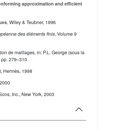
onforming approximation and efficient
ues
, Wiley & Teubner, 1996
opéenne des éléments finis
, Volume 9
ion de maillages, in: P.L. George (sous la
, pp. 279–310
t
, Hermès, 1998
 2000
 Sons, Inc., New York, 2003