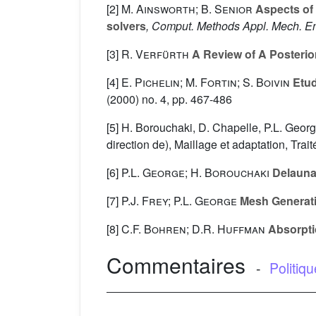
[2]
M. Ainsworth; B. Senior
Aspects of 
solvers
, Comput. Methods Appl. Mech. E
[3]
R. Verfürth
A Review of A Posterio
[4]
E. Pichelin; M. Fortin; S. Boivin
Etud
(2000) no. 4, pp. 467-486
[5] H. Borouchaki, D. Chapelle, P.L. Georg
direction de), Maillage et adaptation, Tr
[6]
P.L. George; H. Borouchaki
Delaunay
[7]
P.J. Frey; P.L. George
Mesh Generatio
[8]
C.F. Bohren; D.R. Huffman
Absorptio
Commentaires
-
Politiq