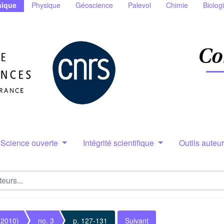
ique
Physique
Géoscience
Palevol
Chimie
Biolog
Science ouverte
Intégrité scientifique
Outils auteu
(2010)
no. 3
p. 127-131
Suivant