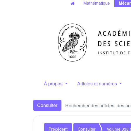
Mathématique
Mécan
À propos
Articles et numéros
Consulter
Précédent
Consulter
Volume 338 