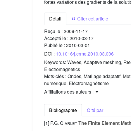
fortes variations des gradients de la solut
Détail
Citer cet article
Reçu le :
2009-11-17
Accepté le :
2010-03-17
Publié le :
2010-03-01
DOI :
10.1016/j.crme.2010.03.006
Keywords:
Waves, Adaptive meshing, Riem
Electromagnetics
Mots-clés :
Ondes, Maillage adaptatif, Met
numérique, Eléctromagnétisme
Affiliations des auteurs :
Bibliographie
Cité par
[1]
P.G. Ciarlet
The Finite Element Meth