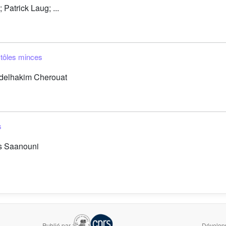
atrick Laug; ...
 tôles minces
delhakim Cherouat
s
s Saanouni
Publié par :
Développ