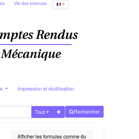
ies
Vie des sciences
rs
Impression et réutilisation
Rechercher
Tout