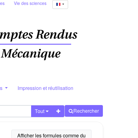
ies
Vie des sciences
rs
Impression et réutilisation
Rechercher
Tout