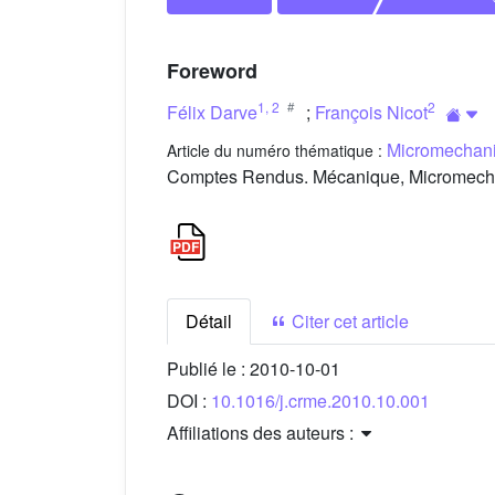
Foreword
1
,
2
2
Félix Darve
;
François Nicot
Micromechanic
Article du numéro thématique :
Comptes Rendus. Mécanique, Micromechani
Détail
Citer cet article
Publié le :
2010-10-01
DOI :
10.1016/j.crme.2010.10.001
Affiliations des auteurs :