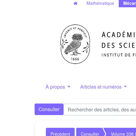
Mathématique
Mécan
À propos
Articles et numéros
Consulter
Précédent
Consulter
Volume 338 