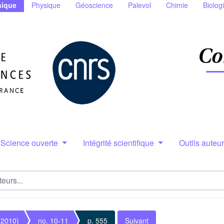
ique
Physique
Géoscience
Palevol
Chimie
Biolog
Science ouverte
Intégrité scientifique
Outils auteu
(2010)
no. 10-11
p. 555
Suivant