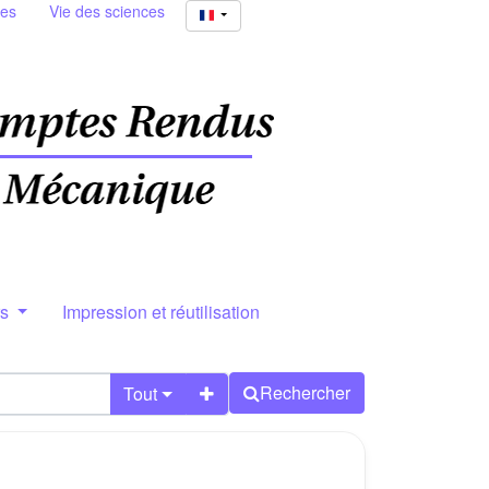
ies
Vie des sciences
rs
Impression et réutilisation
Rechercher
Tout