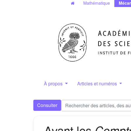
Mathématique
Mécan
À propos
Articles et numéros
Consulter
Avant les
Compt