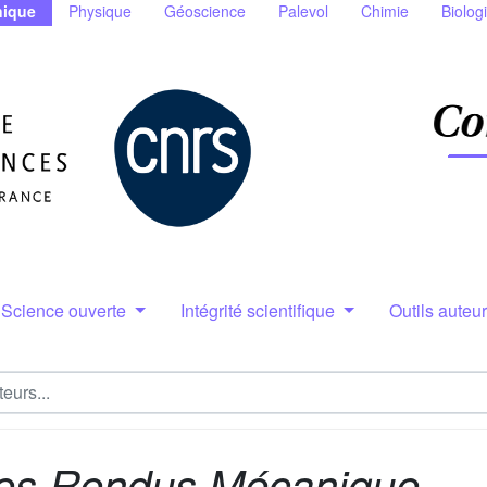
ique
Physique
Géoscience
Palevol
Chimie
Biolog
Science ouverte
Intégrité scientifique
Outils auteu
es Rendus Mécanique